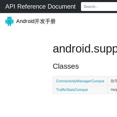
API Reference Document
Android开发手册
android.supp
Classes
ConnectivityManagerCompat
助
TrafficStatsCompat
He