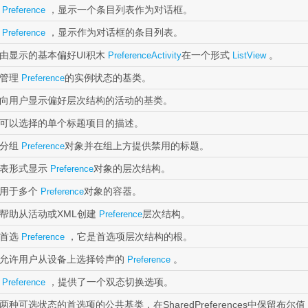
个
，显示一个条目列表作为对话框。
Preference
个
，显示作为对话框的条目列表。
Preference
由显示的基本偏好UI积木
在一个形式
。
PreferenceActivity
ListView
于管理
的实例状态的基类。
Preference
向用户显示偏好层次结构的活动的基类。
可以选择的单个标题项目的描述。
于分组
对象并在组上方提供禁用的标题。
Preference
列表形式显示
对象的层次结构。
Preference
个用于多个
对象的容器。
Preference
帮助从活动或XML创建
层次结构。
Preference
表首选
，它是首选项层次结构的根。
Preference
允许用户从设备上选择铃声的
。
Preference
个
，提供了一个双态切换选项。
Preference
两种可选状态的首选项的公共基类，在SharedPreferences中保留布