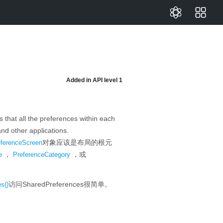
Added in
API level 1
that all the preferences within each
nd other applications.
对象应该是布局的根元
eferenceScreen
，
，或
e
PreferenceCategory
访问SharedPreferences很简单。
s()