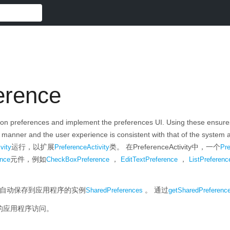
erence
on preferences and implement the preferences UI. Using these ensures 
 manner and the user experience is consistent with that of the system a
运行，以扩展
类。
在PreferenceActivity中，一个
vity
PreferenceActivity
Pr
元件，例如
，
，
ence
CheckBoxPreference
EditTextPreference
ListPreferenc
自动保存到应用程序的实例
。
通过
SharedPreferences
getSharedPreference
的应用程序访问。