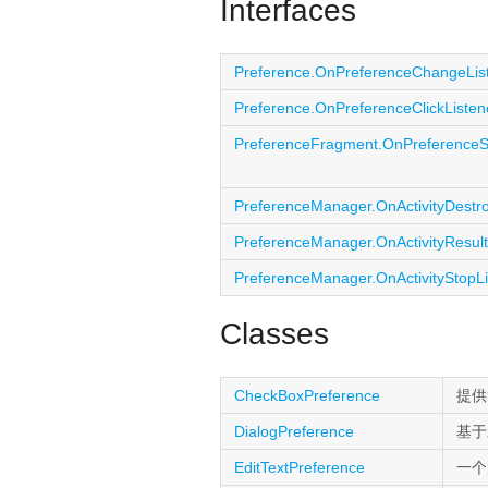
Interfaces
Preference.OnPreferenceChangeLis
Preference.OnPreferenceClickListen
PreferenceFragment.OnPreferenceS
PreferenceManager.OnActivityDestro
PreferenceManager.OnActivityResult
PreferenceManager.OnActivityStopLi
Classes
CheckBoxPreference
提供
DialogPreference
基
EditTextPreference
一个