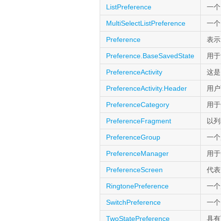
ListPreference
一
MultiSelectListPreference
一
Preference
表示
Preference.BaseSavedState
用
PreferenceActivity
这是
PreferenceActivity.Header
用户
PreferenceCategory
用
PreferenceFragment
以
PreferenceGroup
一
PreferenceManager
用于
PreferenceScreen
代
RingtonePreference
一个
SwitchPreference
一
TwoStatePreference
具有