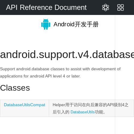
API Reference Document
Android开发手册
android.support.v4.databas
Support android.database classes to assist with development of
applications for android API level 4 or later.
Classes
DatabaseUtilsCompat
Helper用于访问在向后兼容的API级别4之
后引入的
功能。
DatabaseUtils