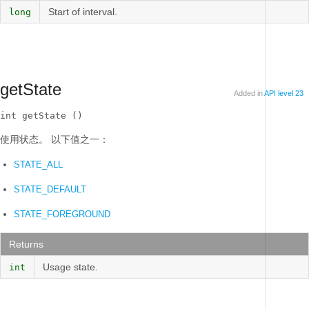
Start of interval.
long
getState
Added in
API level 23
int getState ()
使用状态。
以下值之一：
STATE_ALL
STATE_DEFAULT
STATE_FOREGROUND
Returns
Usage state.
int