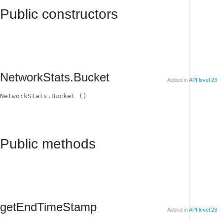
Public constructors
NetworkStats.Bucket
Added in
API level 23
NetworkStats.Bucket ()
Public methods
getEndTimeStamp
Added in
API level 23