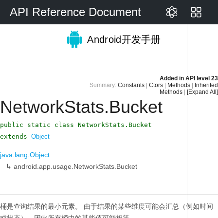
API Reference Document
Android开发手册
Added in
API level 23
Summary:
Constants
|
Ctors
|
Methods
|
Inherited
Methods
|
[Expand All]
NetworkStats.Bucket
public static class NetworkStats.Bucket
extends
Object
java.lang.Object
↳
android.app.usage.NetworkStats.Bucket
桶是查询结果的最小元素。
由于结果的某些维度可能会汇总（例如时间