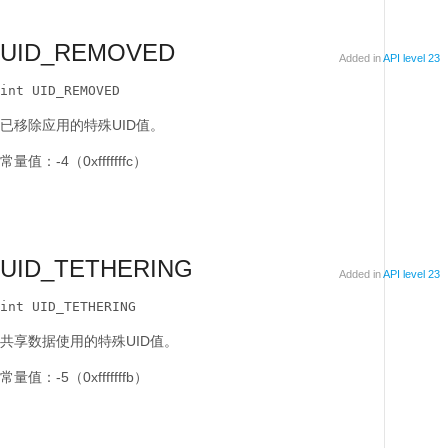
UID_REMOVED
Added in
API level 23
int UID_REMOVED
已移除应用的特殊UID值。
常量值：-4（0xfffffffc）
UID_TETHERING
Added in
API level 23
int UID_TETHERING
共享数据使用的特殊UID值。
常量值：-5（0xfffffffb）