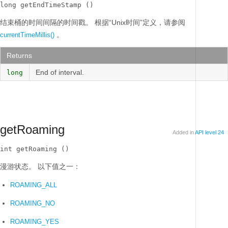
long getEndTimeStamp ()
结束桶的时间间隔的时间戳。
根据“Unix时间”定义，请参阅
。
currentTimeMillis()
Returns
End of interval.
long
getRoaming
Added in
API level 24
int getRoaming ()
漫游状态。
以下值之一：
ROAMING_ALL
ROAMING_NO
ROAMING_YES