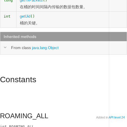
long
getTxPackets
()
在桶的时间间隔内传输的数据包数量。
int
getUid
()
桶的关键。
Inherited methods
From class
java.lang.Object
Constants
ROAMING_ALL
Added in
API level 24
int ROAMING_ALL