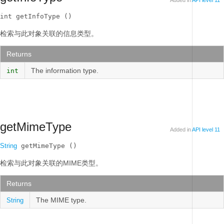
Added in
API level 11
int getInfoType ()
检索与此对象关联的信息类型。
Returns
The information type.
int
getMimeType
Added in
API level 11
String
 getMimeType ()
检索与此对象关联的MIME类型。
Returns
The MIME type.
String