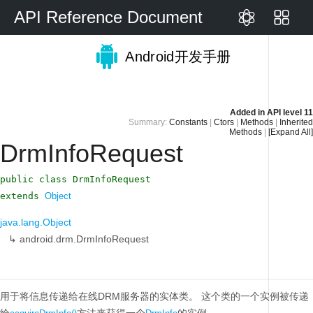
API Reference Document
Android开发手册
Added in
API level 11
Summary:
Constants
|
Ctors
|
Methods
|
Inherited
Methods
|
[Expand All]
DrmInfoRequest
public class DrmInfoRequest
extends
Object
java.lang.Object
↳
android.drm.DrmInfoRequest
用于将信息传递给在线DRM服务器的实体类。
这个类的一个实例被传递