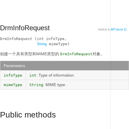
DrmInfoRequest
Added in
API level 11
DrmInfoRequest (int infoType, 

String
 mimeType)
创建一个具有类型和MIME类型的
对象。
DrmInfoRequest
Parameters
: Type of information.
infoType
int
: MIME type.
mimeType
String
Public methods