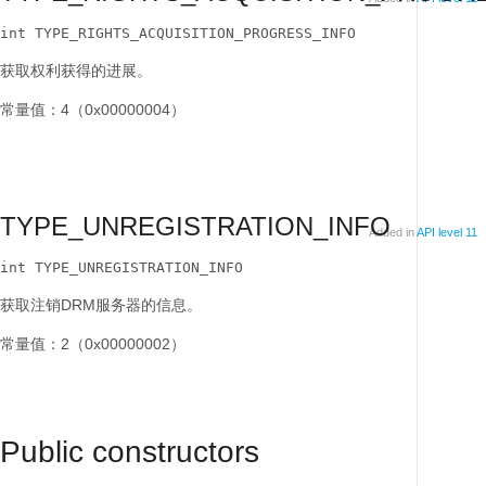
int TYPE_RIGHTS_ACQUISITION_PROGRESS_INFO
获取权利获得的进展。
常量值：4（0x00000004）
TYPE_UNREGISTRATION_INFO
Added in
API level 11
int TYPE_UNREGISTRATION_INFO
获取注销DRM服务器的信息。
常量值：2（0x00000002）
Public constructors