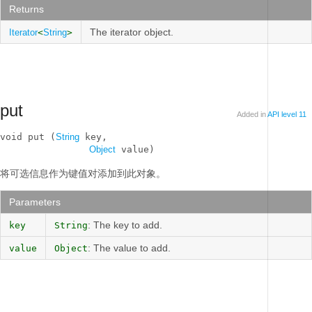
Returns
The iterator object.
Iterator
<
String
>
put
Added in
API level 11
void put (
String
 key, 

Object
 value)
将可选信息作为键值对添加到此对象。
Parameters
: The key to add.
key
String
: The value to add.
value
Object