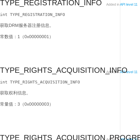
TYPE_REGISTRATION_INFO
Added in
API level 11
int TYPE_REGISTRATION_INFO
获取DRM服务器注册信息。
常数值：1（0x00000001）
TYPE_RIGHTS_ACQUISITION_INFO
Added in
API level 11
int TYPE_RIGHTS_ACQUISITION_INFO
获取权利信息。
常量值：3（0x00000003）
TYPE_RIGHTS_ACQUISITION_PROGR
Added in
API level 11