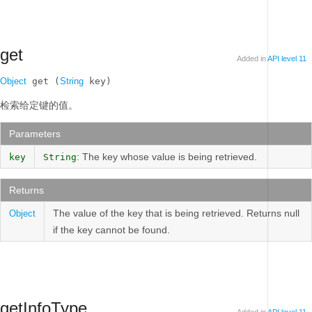
get
Added in
API level 11
Object
 get (
String
 key)
检索给定键的值。
Parameters
: The key whose value is being retrieved.
key
String
Returns
The value of the key that is being retrieved. Returns null
Object
if the key cannot be found.
getInfoType