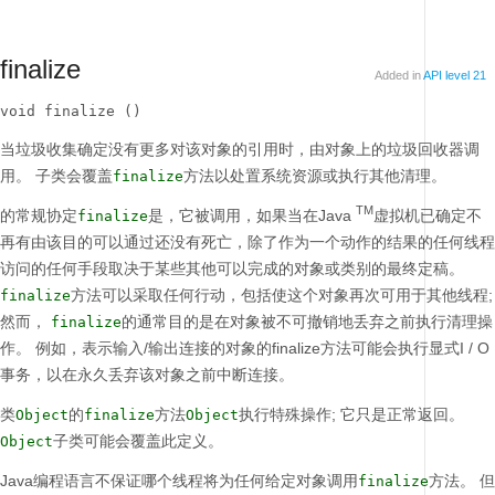
finalize
Added in
API level 21
void finalize ()
当垃圾收集确定没有更多对该对象的引用时，由对象上的垃圾回收器调
用。
子类会覆盖
方法以处置系统资源或执行其他清理。
finalize
TM
的常规协定
是，它被调用，如果当在Java
虚拟机已确定不
finalize
再有由该目的可以通过还没有死亡，除了作为一个动作的结果的任何线程
访问的任何手段取决于某些其他可以完成的对象或类别的最终定稿。
方法可以采取任何行动，包括使这个对象再次可用于其他线程;
finalize
然而，
的通常目的是在对象被不可撤销地丢弃之前执行清理操
finalize
作。
例如，表示输入/输出连接的对象的finalize方法可能会执行显式I / O
事务，以在永久丢弃该对象之前中断连接。
类
的
方法
执行特殊操作;
它只是正常返回。
Object
finalize
Object
子类可能会覆盖此定义。
Object
Java编程语言不保证哪个线程将为任何给定对象调用
方法。
但
finalize