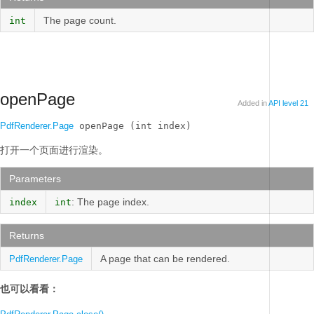
The page count.
int
openPage
Added in
API level 21
PdfRenderer.Page
 openPage (int index)
打开一个页面进行渲染。
Parameters
: The page index.
index
int
Returns
A page that can be rendered.
PdfRenderer.Page
也可以看看：