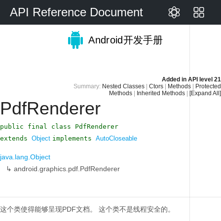
API Reference Document
Android开发手册
Added in
API level 21
Summary:
Nested Classes
|
Ctors
|
Methods
|
Protected
Methods
|
Inherited Methods
|
[Expand All]
PdfRenderer
public final class PdfRenderer
extends
Object
implements
AutoCloseable
java.lang.Object
↳
android.graphics.pdf.PdfRenderer
这个类使得能够呈现PDF文档。
这个类不是线程安全的。