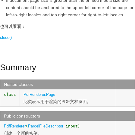
If document page size is greater than the printed media size the
content should be anchored to the upper left corner of the page for
left-to-right locales and top right corner for right-to-left locales.
也可以看看：
close()
Summary
Nested classes
class
PdfRenderer.Page
此类表示用于渲染的PDF文档页面。
Public constructors
PdfRenderer
(
ParcelFileDescriptor
input)
创建一个新的实例。