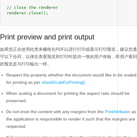
 // close the renderer

 renderer.close();

Print preview and print output
如果您正在使用此类来栅格化PDF以进行打印或显示打印预览，建议您遵
守以下合同，以便在查看预览和打印时提供一致的用户体验，即用户看到
的预览是与打印输出一样。
Respect the property whether the document would like to be scaled
for printing as per
.
shouldScaleForPrinting()
When scaling a document for printing the aspect ratio should be
preserved.
Do not inset the content with any margins from the
as
PrintAttributes
the application is responsible to render it such that the margins are
respected.