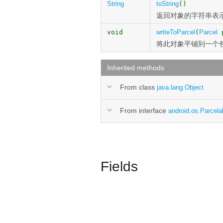
String
toString
()
返回对象的字符串表
void
writeToParcel
(
Parcel
p
将此对象平铺到一个
Inherited methods
From class
java.lang.Object
From interface
android.os.Parcela
Fields