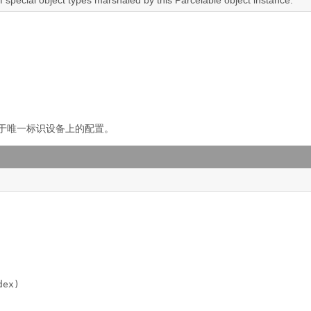
of special object types marshaled by this Parcelable object instance.
于唯一标识设备上的配置。
dex)