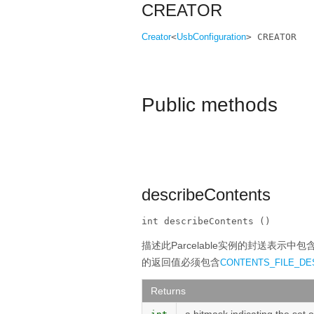
CREATOR
Creator
<
UsbConfiguration
> CREATOR
Public methods
describeContents
int describeContents ()
描述此Parcelable实例的封送表示
的返回值必须包含
CONTENTS_FILE_DE
Returns