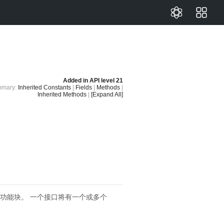
Added in
API level 21
mary:
Inherited Constants
|
Fields
|
Methods
|
Inherited Methods
|
[Expand All]
同功能块。
一个接口将有一个或多个