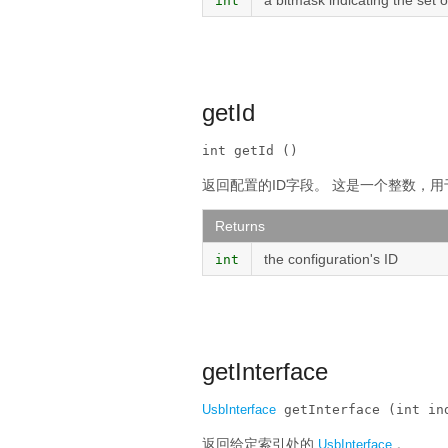
a bitmask indicating the set 
int
getId
int getId ()
返回配置的ID字段。
这是一个整数，用
Returns
the configuration's ID
int
getInterface
UsbInterface
 getInterface (int in
返回给定索引处的
。
UsbInterface