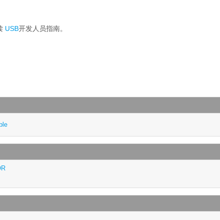
读
USB
开发人员指南。
ble
OR