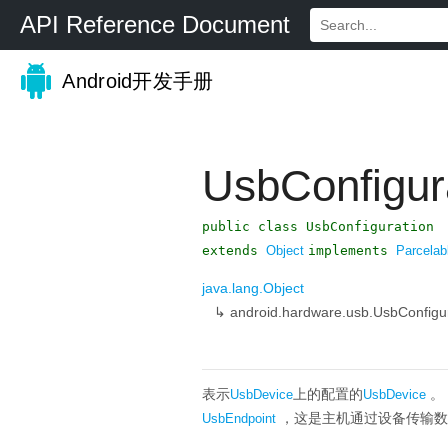
API Reference Document
Android开发手册
UsbConfigur
public class UsbConfiguration
extends
Object
implements
Parcelab
java.lang.Object
↳
android.hardware.usb.UsbConfigu
表示
上的配置的
。
UsbDevice
UsbDevice
，这是主机通过设备传输数
UsbEndpoint