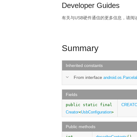
Developer Guides
有关与USB硬件通信的更多信息，请阅
Summary
Inherited constants
From interface
android.os.Parcela
Fields
public static final
CREAT
Creator
<
UsbConfiguration
>
Public methods
int
describeContents
()