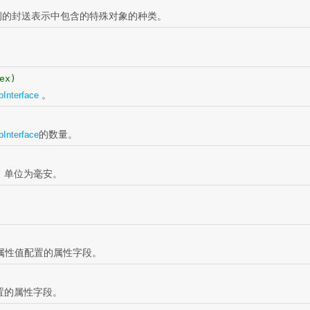
le实例的封送表示中包含的特殊对象的种类。
ex)
。
bInterface
的数量。
bInterface
，单位为毫安。
eup属性值配置的属性字段。
置的属性字段。