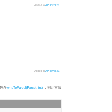
Added in
API level 21
Added in
API level 21
包含
，则此方法
writeToParcel(Parcel, int)