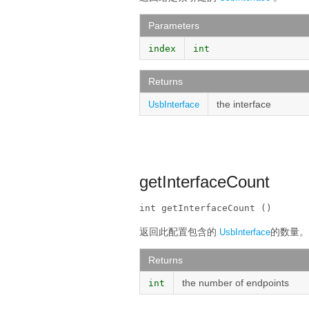
Parameters
index
int
Returns
the interface
UsbInterface
getInterfaceCount
int getInterfaceCount ()
返回此配置包含的
的数量。
UsbInterface
Returns
the number of endpoints
int