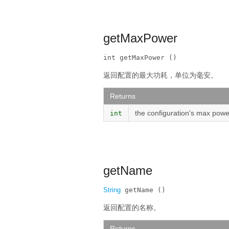
getMaxPower
int getMaxPower ()
返回配置的最大功耗，单位为毫安。
Returns
the configuration's max powe
int
getName
String
 getName ()
返回配置的名称。
Returns