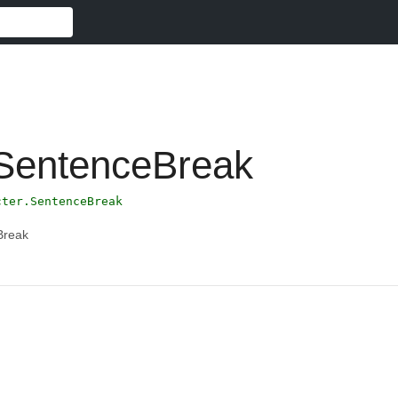
SentenceBreak
cter.SentenceBreak
Break