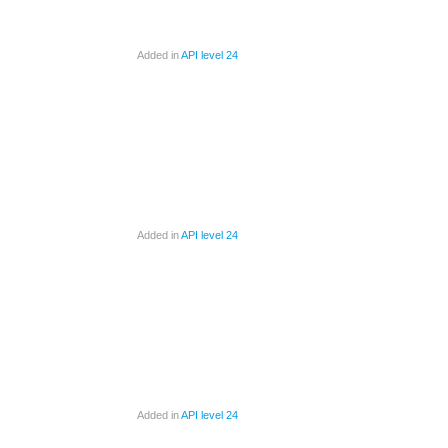
Added in
API level 24
Added in
API level 24
Added in
API level 24