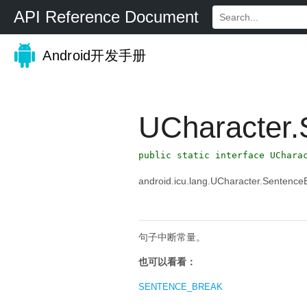
API Reference Document
Android开发手册
UCharacter.
public static interface UChara
android.icu.lang.UCharacter.Sentence
句子中断常量。
也可以看看：
SENTENCE_BREAK