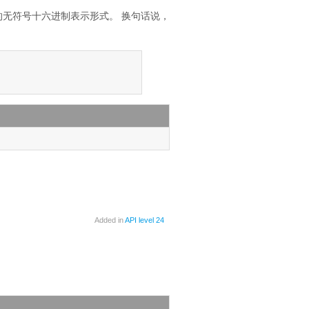
的无符号十六进制表示形式。
换句话说，
Added in
API level 24