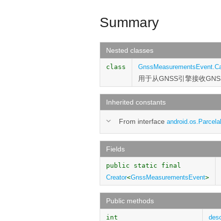
Summary
Nested classes
class
GnssMeasurementsEvent.Ca
用于从GNSS引擎接收GN
Inherited constants
From interface
android.os.Parcela
Fields
public static final
Creator
<
GnssMeasurementsEvent
>
Public methods
int
des