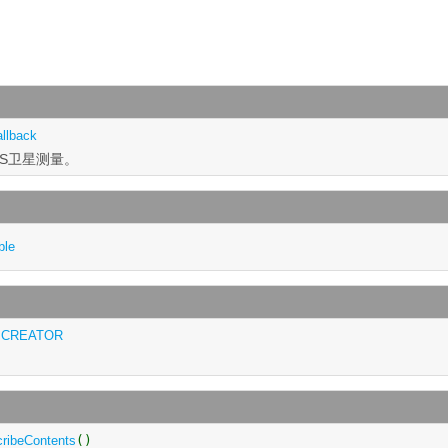
llback
SS卫星测量。
ble
CREATOR
cribeContents
()