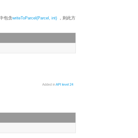
中包含
，则此方
writeToParcel(Parcel, int)
Added in
API level 24