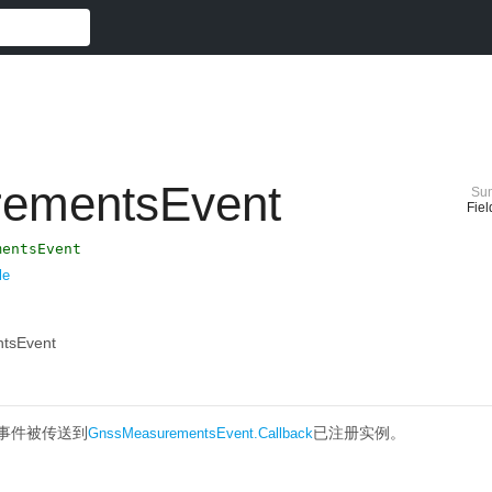
ementsEvent
Su
Fiel
mentsEvent
le
ntsEvent
事件被传送到
已注册实例。
GnssMeasurementsEvent.Callback