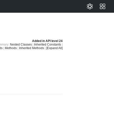
Added in
API level 24
mmary:
Nested Classes
|
Inherited Constants
|
ds
|
Methods
|
Inherited Methods
|
[Expand All]