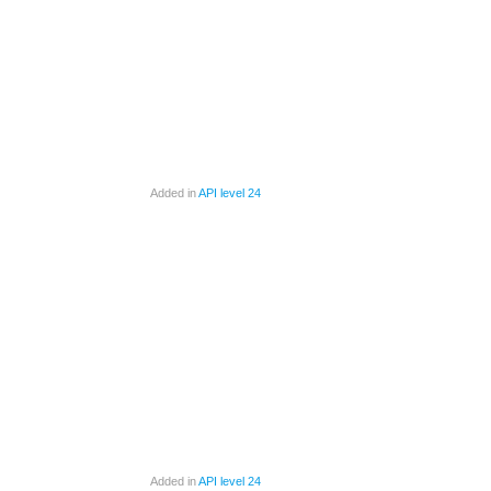
Added in
API level 24
Added in
API level 24