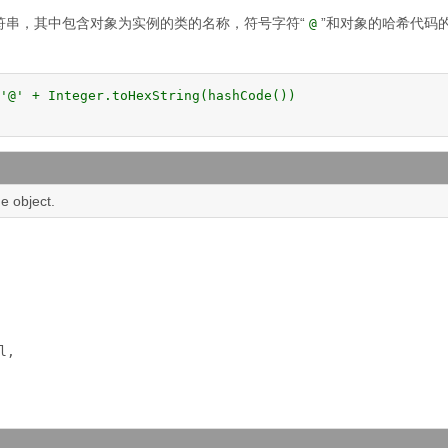
符串，其中包含对象为实例的类的名称，符号字符“
”和对象的哈希代码
@
'@' + Integer.toHexString(hashCode())

he object.
l, 
