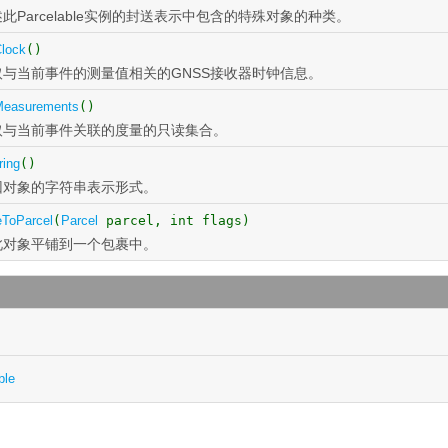
此Parcelable实例的封送表示中包含的特殊对象的种类。
Clock
()
取与当前事件的测量值相关的GNSS接收器时钟信息。
Measurements
()
取与当前事件关联的度量的只读集合。
ring
()
回对象的字符串表示形式。
eToParcel
(
Parcel
parcel, int flags)
此对象平铺到一个包裹中。
ble