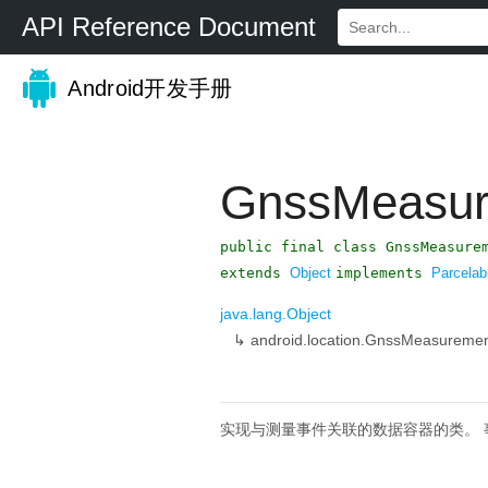
API Reference Document
Android开发手册
GnssMeasur
public final class GnssMeasure
extends
Object
implements
Parcelab
java.lang.Object
↳
android.location.GnssMeasureme
实现与测量事件关联的数据容器的类。