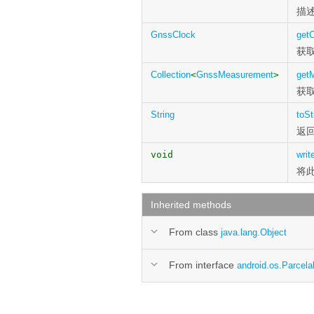
描述
GnssClock
get
获
Collection
<
GnssMeasurement
>
get
获
String
toSt
返
void
writ
将
Inherited methods
From class
java.lang.Object
From interface
android.os.Parcela