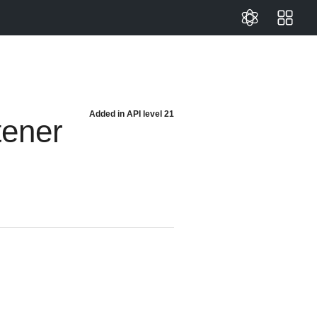
Added in
API level 21
tener