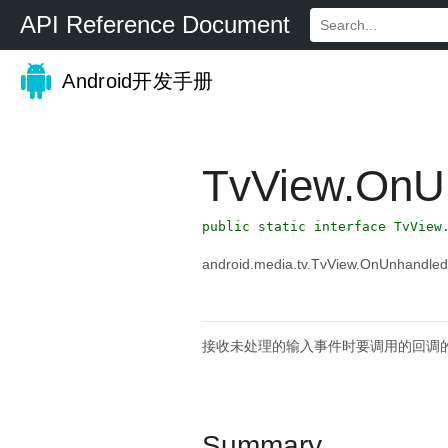
API Reference Document
Android开发手册
TvView.OnUn
public static interface TvView
android.media.tv.TvView.OnUnhandled
接收未处理的输入事件时要调用的回调
Summary