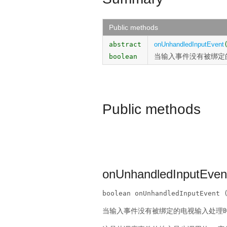
Public methods
abstract
onUnhandledInputEvent
当输入事件没有被绑定
boolean
Public methods
onUnhandledInputEven
boolean onUnhandledInputEvent 
当输入事件没有被绑定的电视输入处理