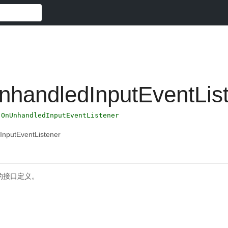
handledInputEventLis
.OnUnhandledInputEventListener
InputEventListener
的接口定义。