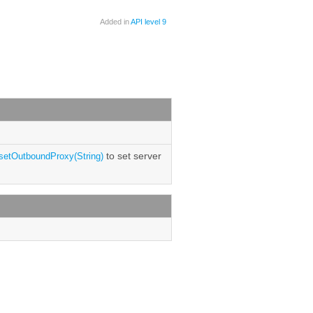
Added in
API level 9
to set server
setOutboundProxy(String)