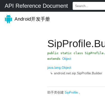
API Reference Document
Android开发手册
SipProfile.Bu
public static class SipProfile
extends
Object
java.lang.Object
↳
android.net.sip.SipProfile.Builder
助手类创建
。
SipProfile