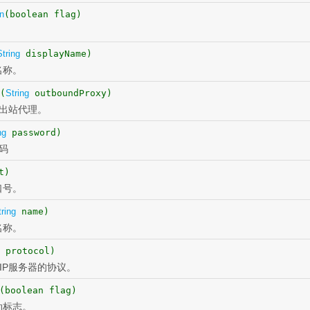
n
(boolean flag)
String
displayName)
名称。
(
String
outboundProxy)
的出站代理。
ng
password)
码
t)
口号。
tring
name)
名称。
protocol)
IP服务器的协议。
(boolean flag)
动标志。