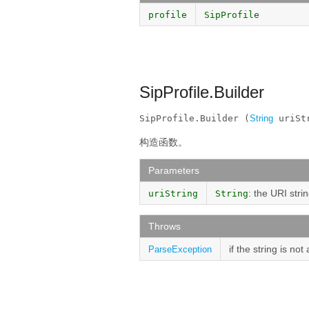
profile
SipProfile
SipProfile.Builder
SipProfile.Builder (
String
 uriSt
构造函数。
Parameters
: the URI stri
uriString
String
Throws
if the string is not
ParseException