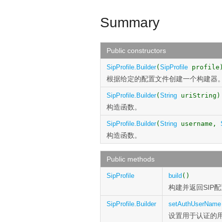
Summary
Public constructors
SipProfile.Builder
(
SipProfile
profile
根据给定的配置文件创建一个构建器
SipProfile.Builder
(
String
uriString)
构造函数。
SipProfile.Builder
(
String
username,
构造函数。
Public methods
SipProfile
build
()
构建并返回SIP
SipProfile.Builder
setAuthUserName
设置用于认证的