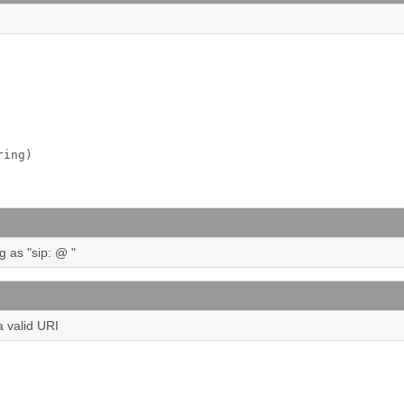
ring)
ng as "sip:
@
"
 a valid URI