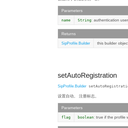
Parameters
: authentication use
name
String
Returns
this builder objec
SipProfile.Builder
setAutoRegistration
SipProfile.Builder
 setAutoRegistrati
设置自动。
注册标志。
Parameters
: true if the profil
flag
boolean