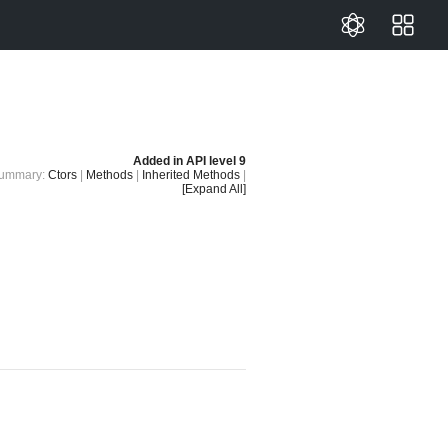
Added in
API level 9
ummary:
Ctors
|
Methods
|
Inherited Methods
|
[Expand All]