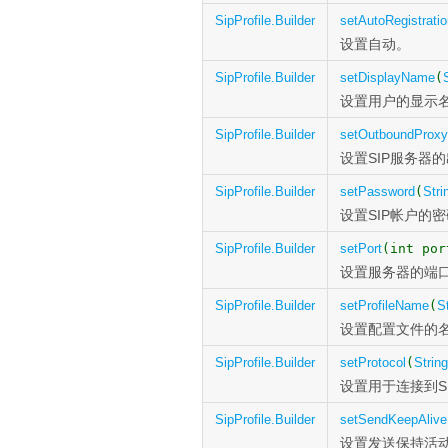
SipProfile.Builder
setAutoRegistratio
设置自动。
SipProfile.Builder
setDisplayName
(
设置用户的显示
SipProfile.Builder
setOutboundProxy
设置SIP服务器
SipProfile.Builder
setPassword
(
Stri
设置SIP帐户的密
SipProfile.Builder
setPort
(int por
设置服务器的端
SipProfile.Builder
setProfileName
(
S
设置配置文件的
SipProfile.Builder
setProtocol
(
String
设置用于连接到S
SipProfile.Builder
setSendKeepAlive
设置发送保持活