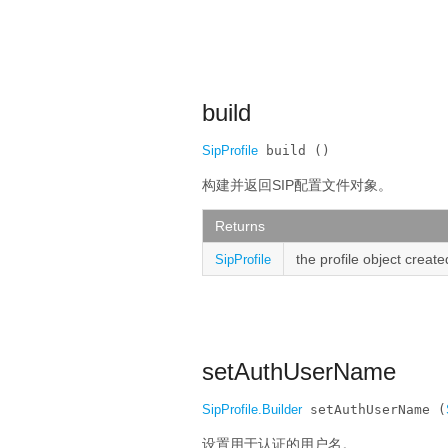
build
SipProfile
 build ()
构建并返回SIP配置文件对象。
Returns
the profile object create
SipProfile
setAuthUserName
SipProfile.Builder
 setAuthUserName (
设置用于认证的用户名。