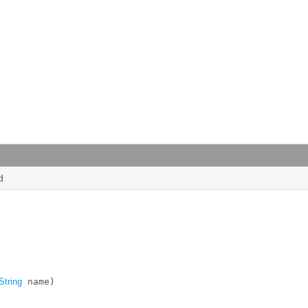
d
String
 name)