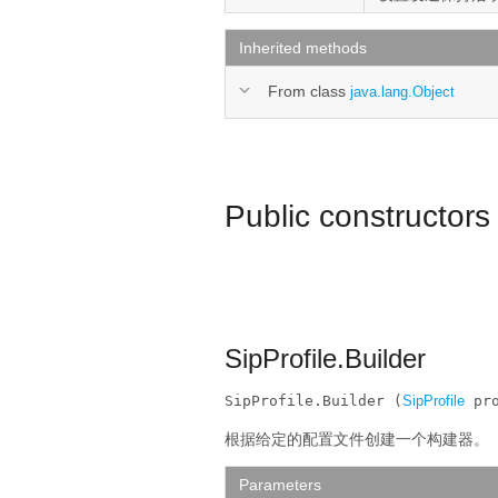
Inherited methods
From class
java.lang.Object
Public constructors
SipProfile.Builder
SipProfile.Builder (
SipProfile
 pr
根据给定的配置文件创建一个构建器。
Parameters