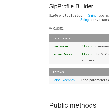
SipProfile.Builder
SipProfile.Builder (
String
 userna
String
 serverDom
构造函数。
Parameters
: usernam
username
String
: the SIP 
serverDomain
String
address
Throws
if the parameters 
ParseException
Public methods