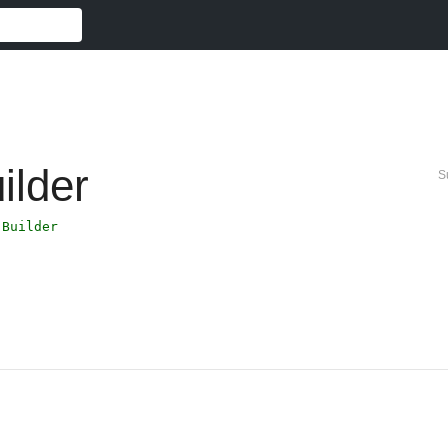
ilder
S
.Builder