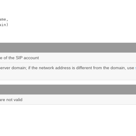
me, 

ain)
e of the SIP account
server domain; if the network address is different from the domain, use
are not valid