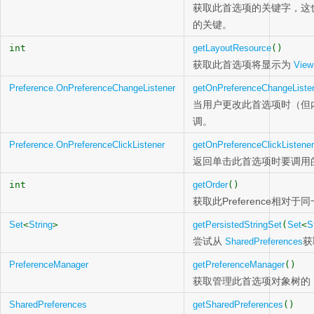
获取此首选项的关键字，这也是用
的关键。
int
getLayoutResource
()
获取此首选项将显示为
View
Preference.OnPreferenceChangeListener
getOnPreferenceChangeListe
当用户更改此首选项时（但
调。
Preference.OnPreferenceClickListener
getOnPreferenceClickListener
返回单击此首选项时要调用
int
getOrder
()
获取此Preference相对于
Set
<
String
>
getPersistedStringSet
(
Set
<
S
尝试从
获
SharedPreferences
PreferenceManager
getPreferenceManager
()
获取管理此首选项对象树的
SharedPreferences
getSharedPreferences
()