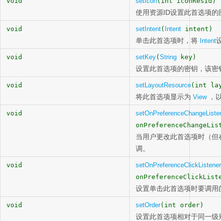
void
setIcon
(int iconResId)
使用资源ID设置此首选项的
void
setIntent
(
Intent
intent)
单击此首选项时，将
Intent
void
setKey
(
String
key)
设置此首选项的密钥，该密
void
setLayoutResource
(int la
将此首选项显示为
，以
View
void
setOnPreferenceChangeListe
onPreferenceChangeLis
当用户更改此首选项时（但
调。
void
setOnPreferenceClickListener
onPreferenceClickList
设置单击此首选项时要调用
void
setOrder
(int order)
设置此首选项相对于同一级