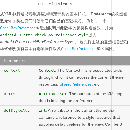
                int defStyleRes)
从XML执行通货膨胀并应用特定于类的基本样式。
Preference的构造函
数允许子类在充气时使用它们自己的基础样式。
例如，一个
构造函数调用此版本的超类构造函数，并为
CheckBoxPreference
提供
android.R.attr.checkBoxPreferenceStyle
android.R.attr.checkBoxPreferenceStyle
。
这允许主题的复选框首选项
样式修改所有基本首选项属性以及
类的属性。
CheckBoxPreference
Parameters
: The Context this is associated with,
context
Context
through which it can access the current theme,
resources,
, etc.
SharedPreferences
: The attributes of the XML tag
attrs
AttributeSet
that is inflating the preference.
: An attribute in the current theme that
defStyleAttr
int
contains a reference to a style resource that
supplies default values for the view. Can be 0