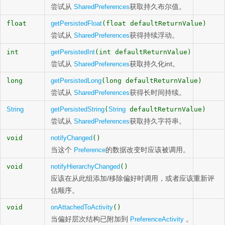
尝试从
获取持久布尔值。
SharedPreferences
float
getPersistedFloat
(float defaultReturnValue)
尝试从
获得持续浮动。
SharedPreferences
int
getPersistedInt
(int defaultReturnValue)
尝试从
获取持久化int。
SharedPreferences
long
getPersistedLong
(long defaultReturnValue)
尝试从
获得长时间持续。
SharedPreferences
String
getPersistedString
(
String
defaultReturnValue)
尝试从
获取持久字符串。
SharedPreferences
void
notifyChanged
()
当这个
的数据改变时应该被调用。
Preference
void
notifyHierarchyChanged
()
应该在从此组添加/移除偏好时调用，或者应该重新评
估顺序。
void
onAttachedToActivity
()
当偏好层次结构已附加到
。
PreferenceActivity