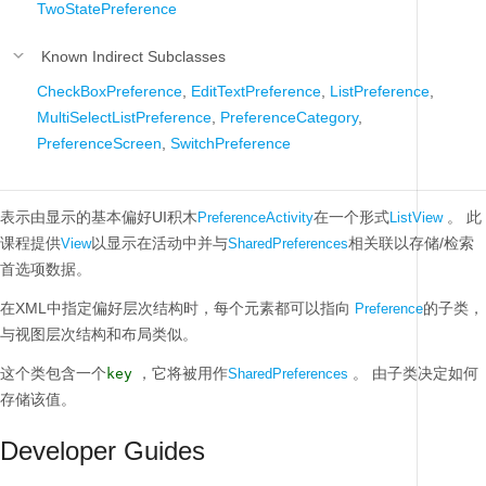
TwoStatePreference
Known Indirect Subclasses
CheckBoxPreference
,
EditTextPreference
,
ListPreference
,
MultiSelectListPreference
,
PreferenceCategory
,
PreferenceScreen
,
SwitchPreference
表示由显示的基本偏好UI积木
在一个形式
。
此
PreferenceActivity
ListView
课程提供
以显示在活动中并与
相关联以存储/检索
View
SharedPreferences
首选项数据。
在XML中指定偏好层次结构时，每个元素都可以指向
的子类，
Preference
与视图层次结构和布局类似。
这个类包含一个
，它将被用作
。
由子类决定如何
key
SharedPreferences
存储该值。
Developer Guides