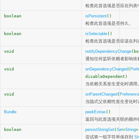
检查此首选项是否应在列表
boolean
isPersistent
()
检查此首选项是否持久。
boolean
isSelectable
()
检查此首选项是否应该在列
void
notifyDependencyChange
(bo
通知任何监听依赖者影响依
void
onDependencyChanged
(
Pref
disableDependent)
当依赖关系发生变化时调用
void
onParentChanged
(
Preferenc
当隐式父依赖性发生变化时
Bundle
peekExtras
()
返回与此首选项关联的额外Bu
boolean
persistStringSet
(
Set
<
String
>
尝试将一组字符串保存到
Sh