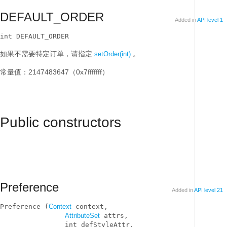
DEFAULT_ORDER
Added in
API level 1
int DEFAULT_ORDER
如果不需要特定订单，请指定
。
setOrder(int)
常量值：2147483647（0x7fffffff）
Public constructors
Preference
Added in
API level 21
Preference (
Context
 context, 

AttributeSet
 attrs, 

                int defStyleAttr, 
