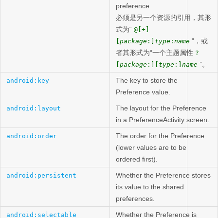
preference
必须是另一个资源的引用，其形
式为“
@[+]
”，或
[
package
:]
type
:
name
者其形式为“一个主题属性
?
”。
[
package
:][
type
:]
name
The key to store the
android:key
Preference value.
The layout for the Preference
android:layout
in a PreferenceActivity screen.
The order for the Preference
android:order
(lower values are to be
ordered first).
Whether the Preference stores
android:persistent
its value to the shared
preferences.
Whether the Preference is
android:selectable