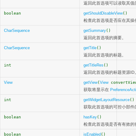
返回此首选项可以读取其值
boolean
getShouldDisableView
()
检查此首选项是否应在其操
CharSequence
getSummary
()
返回此首选项的摘要。
CharSequence
getTitle
()
返回此首选项的标题。
int
getTitleRes
()
返回此首选项的标题资源ID
View
getView
(
View
convertVi
获取将显示在
PreferenceActi
int
getWidgetLayoutResource
()
获取此首选项的可控小部件
boolean
hasKey
()
检查此首选项是否有有效的
boolean
isEnabled
()