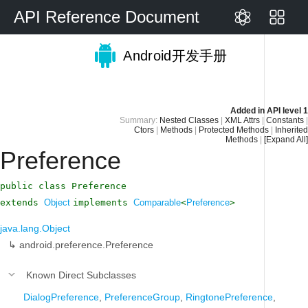
API Reference Document
Android开发手册
Added in
API level 1
Summary:
Nested Classes
|
XML Attrs
|
Constants
|
Ctors
|
Methods
|
Protected Methods
|
Inherited
Methods
|
[Expand All]
Preference
public class Preference
extends
Object
implements
Comparable
<
Preference
>
java.lang.Object
↳
android.preference.Preference
Known Direct Subclasses
DialogPreference
,
PreferenceGroup
,
RingtonePreference
,