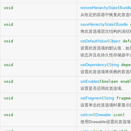
void
restoreHierarchyState
(
Bundl
从给定的容器中恢复此首选
void
saveHierarchyState
(
Bundle
c
将此首选项层次结构的冻结
void
setDefaultValue
(
Object
defa
设置此首选项的默认值，如
状态并且在持久性存储器中
void
setDependency
(
String
depe
设置此首选项将依赖的首选
void
setEnabled
(boolean enab
设置是否启用此首选项。
void
setFragment
(
String
fragme
设置单击此首选项时要显示
void
setIcon
(
Drawable
icon)
使用Drawable设置此首选