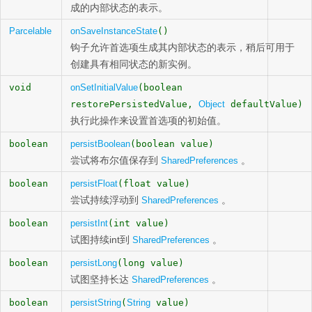
成的内部状态的表示。
Parcelable
onSaveInstanceState
()
钩子允许首选项生成其内部状态的表示，稍后可用于
创建具有相同状态的新实例。
void
onSetInitialValue
(boolean
restorePersistedValue,
Object
defaultValue)
执行此操作来设置首选项的初始值。
boolean
persistBoolean
(boolean value)
尝试将布尔值保存到
。
SharedPreferences
boolean
persistFloat
(float value)
尝试持续浮动到
。
SharedPreferences
boolean
persistInt
(int value)
试图持续int到
。
SharedPreferences
boolean
persistLong
(long value)
试图坚持长达
。
SharedPreferences
boolean
persistString
(
String
value)