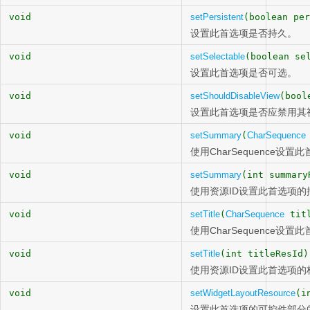
void
setPersistent
(boolean per
设置此首选项是否持久。
void
setSelectable
(boolean se
设置此首选项是否可选。
void
setShouldDisableView
(bool
设置此首选项是否应禁用其
void
setSummary
(
CharSequence
使用CharSequence设
void
setSummary
(int summary
使用资源ID设置此首选项的
void
setTitle
(
CharSequence
tit
使用CharSequence设
void
setTitle
(int titleResId)
使用资源ID设置此首选项的
void
setWidgetLayoutResource
(i
设置此首选项的可控件部分