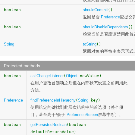
boolean
shouldCommit
()
返回是否
应提交
Preference
boolean
shouldDisableDependents
()
检查当前是否应该禁用此首
String
toString
()
返回对象的字符串表示形式
Protected methods
boolean
callChangeListener
(
Object
newValue)
在用户更改首选项之后但在内部状态设置之前调用此
方法。
Preference
findPreferenceInHierarchy
(
String
key)
使用给定的键找到此层次结构中的首选项（整个项
目，甚至高于/低于
屏幕中断）。
PreferenceScreen
boolean
getPersistedBoolean
(boolean
defaultReturnValue)