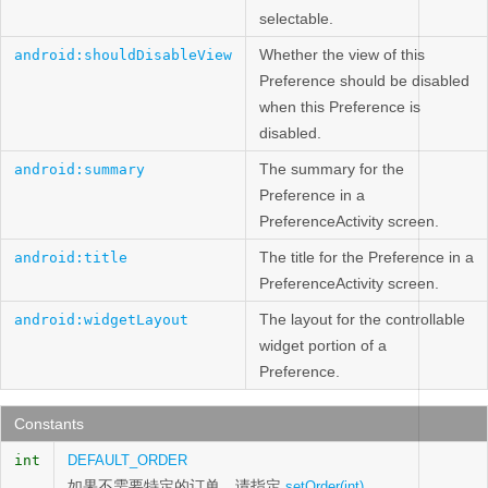
selectable.
Whether the view of this
android:shouldDisableView
Preference should be disabled
when this Preference is
disabled.
The summary for the
android:summary
Preference in a
PreferenceActivity screen.
The title for the Preference in a
android:title
PreferenceActivity screen.
The layout for the controllable
android:widgetLayout
widget portion of a
Preference.
Constants
int
DEFAULT_ORDER
如果不需要特定的订单，请指定
。
setOrder(int)