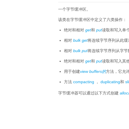
一个字节缓冲区。
该类在字节缓冲区中定义了六类操作：
绝对和相对
get
和
put
读取和写入单个
相对
bulk get
将连续字节序列从此缓
相对
bulk put
将连续字节序列从字节
绝对和相对
get
和
put
读取和写入其
用于创建
view buffers的
方法，它允
方法
compacting
，
duplicating
和
sl
字节缓冲器可以通过以下方式创建
alloc