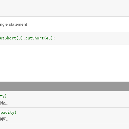
ingle statement
utShort(3).putShort(45);
ty)
冲区。
apacity)
冲区。