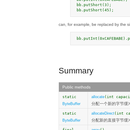
 bb.putShort(3);

 bb.putShort(45);
can, for example, be replaced by the s
 bb.putInt(0xCAFEBABE).p
Summary
Public methods
static
allocate
(int capaci
分配一个新的字节缓
ByteBuffer
static
allocateDirect
(int c
分配新的直接字节缓
ByteBuffer
final
array
()