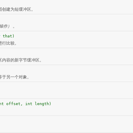
图创建为短缓冲区。
操作）
。
r
that)
进行比较。
区内容的新字节缓冲区。
等于另一个对象。
nt offset, int length)