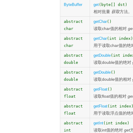
ByteBuffer
get
(byte[] dst)
相对批量
获取
方法。
abstract
getChar
()
读取char值的相对
ge
char
abstract
getChar
(int index)
用于读取char值的绝
char
abstract
getDouble
(int inde
读取double值的绝对
double
abstract
getDouble
()
读取double值的相对
double
abstract
getFloat
()
读取float值的相对
ge
float
abstract
getFloat
(int index
用于读取浮点值的绝
float
abstract
getInt
(int index)
读取int值的绝对
get
int