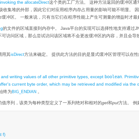
 invoking the
这个类的工厂方法。
这种方法返回的缓冲区通
allocateDirect
圾收集堆的外部，因此它们对应用程序内存占用量的影响可能不明显。
因
命缓冲区。
一般来说，只有当它们在程序性能上产生可测量的增益时才最
ng
的文件的区域直接到内存中。
Java平台的实现可以选择性地支持通过
不可访问区域，那么尝试访问该区域将不会更改缓冲区的内容，并且会导
调用其
方法来确定。
提供此方法的目的是显式缓冲区管理可以在性
isDirect
and writing values of all other primitive types, except
boolean
. Primiti
ffer's current byte order, which may be retrieved and modified via the
o
始终为
。
BIG_ENDIAN
的值序列，该类为每种类型定义了一系列绝对和相对的
get
和
put
方法。
例
t f)