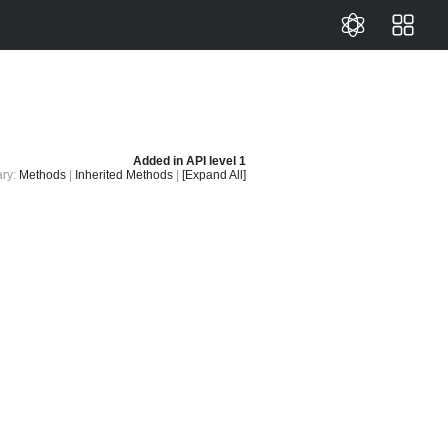
Added in
API level 1
ry:
Methods
|
Inherited Methods
|
[Expand All]