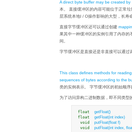
A direct byte buffer may be created by
本。
直接缓冲区的内容可能位于正常垃
层系统本地I / O操作影响的大型，长寿
直接字节缓冲区还可以通过创建
mappi
果其中一种缓冲区的实例引用了内存的
间。
字节缓冲区是直接还是非直接可以通过
This class defines methods for reading 
sequences of bytes according to the bu
类的实例表示。
字节缓冲区的初始顺序
为了访问异构二进制数据，即不同类型
 float  
getFloat()
 float  
getFloat(int index)
  void  
putFloat(float f)
  void  
putFloat(int index, floa