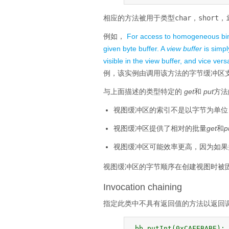
相应的方法被用于类型
char，short，
例如，
For access to homogeneous bina
given byte buffer. A
view buffer
is simpl
visible in the view buffer, and vice ver
例，该实例由调用该方法的字节缓冲区
与上面描述的类型特定的
get
和
put
方法
视图缓冲区的索引不是以字节为单位
视图缓冲区提供了相对的批量
get
和
p
视图缓冲区可能效率更高，因为如果
视图缓冲区的字节顺序在创建视图时被
Invocation chaining
指定此类中不具有返回值的方法以返回
 bb.putInt(0xCAFEBABE);
