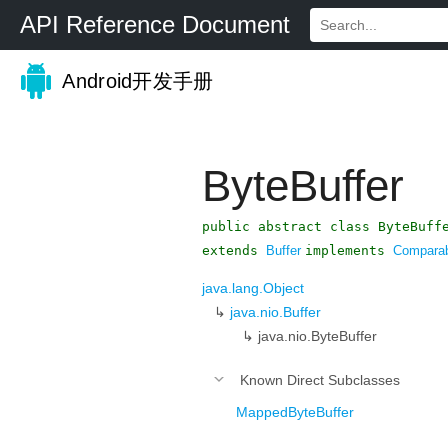
API Reference Document
Android开发手册
ByteBuffer
public abstract class ByteBuff
extends
Buffer
implements
Compara
java.lang.Object
↳
java.nio.Buffer
↳
java.nio.ByteBuffer
Known Direct Subclasses
MappedByteBuffer