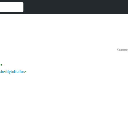
Summa
er
ble
<
ByteBuffer
>