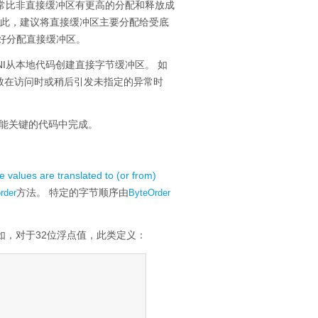
常比非直接缓冲区有更高的分配和释放成
此，建议将直接缓冲区主要分配给受底
好分配直接缓冲区。
JNI从本地代码创建直接字节缓冲区。
如
致在访问时或稍后引发未指定的异常时
能关键的代码中完成。
ve values are translated to (or from)
方法。
特定的字节顺序由
rder
ByteOrder
如，对于32位浮点值，此类定义：