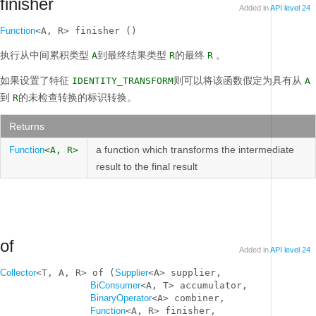
finisher
Added in
API level 24
Function
<A, R> finisher ()
执行从中间累积类型
到最终结果类型
的最终
。
A
R
R
如果设置了特征
则可以将该函数假定为具有从
IDENTITY_TRANSFORM
A
到
的未检查转换的标识转换。
R
Returns
a function which transforms the intermediate
Function
<A, R>
result to the final result
of
Added in
API level 24
Collector
<T, A, R> of (
Supplier
<A> supplier, 

BiConsumer
<A, T> accumulator, 

BinaryOperator
<A> combiner, 

Function
<A, R> finisher, 
