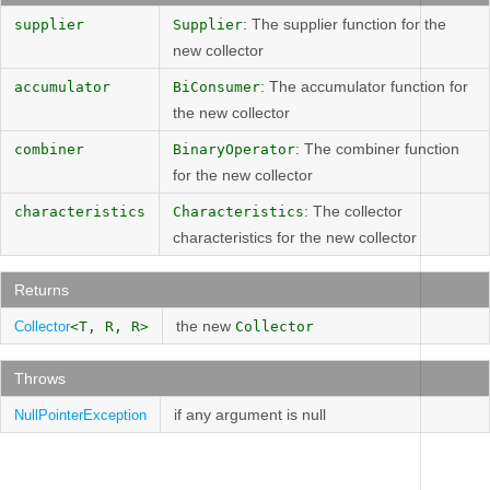
: The supplier function for the
supplier
Supplier
new collector
: The accumulator function for
accumulator
BiConsumer
the new collector
: The combiner function
combiner
BinaryOperator
for the new collector
: The collector
characteristics
Characteristics
characteristics for the new collector
Returns
the new
Collector
<T, R, R>
Collector
Throws
if any argument is null
NullPointerException