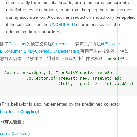
concurrently from multiple threads, using the same concurrently-
modifiable result container, rather than keeping the result isolated
during accumulation. A concurrent reduction should only be applied
if the collector has the
characteristics or if the
UNORDERED
originating data is unordered.
除了
的预定义实现
，静态工厂方法
Collectors
Collectors
of(Supplier,
可用于构建收集器。
例如，
BiConsumer, BinaryOperator, Characteristics)
您可以创建一个收集器，通过以下方式将小部件累积到
中：
TreeSet
Collector<Widget, ?, TreeSet<Widget>> intoSet =

         Collector.of(TreeSet::new, TreeSet::add,

                      (left, right) -> { left.addAll(r
(This behavior is also implemented by the predefined collector
).
toCollection(Supplier)
也可以看看：
collect(Collector)