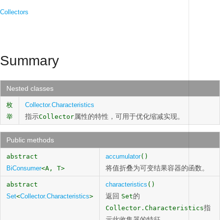
Collectors
Summary
Nested classes
枚
Collector.Characteristics
指示
属性的特性，可用于优化缩减实现。
举
Collector
Public methods
abstract
accumulator
()
将值折叠为可变结果容器的函数。
BiConsumer
<A, T>
abstract
characteristics
()
返回
的
Set
<
Collector.Characteristics
>
Set
指
Collector.Characteristics
示此收集器的特征。