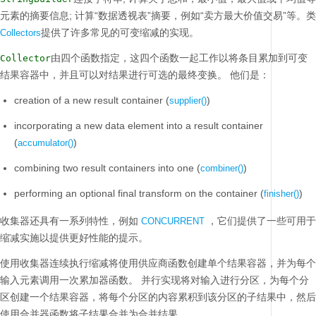
元素的摘要信息;
计算“数据透视表”摘要，例如“卖方最大价值交易”等。类
提供了许多常见的可变缩减的实现。
Collectors
由四个函数指定，这四个函数一起工作以将条目累加到可变
Collector
结果容器中，并且可以对结果进行可选的最终变换。
他们是：
creation of a new result container (
)
supplier()
incorporating a new data element into a result container
(
)
accumulator()
combining two result containers into one (
)
combiner()
performing an optional final transform on the container (
)
finisher()
收集器还具有一系列特性，例如
，它们提供了一些可用于
CONCURRENT
缩减实施以提供更好性能的提示。
使用收集器连续执行缩减将使用供应商函数创建单个结果容器，并为每个
输入元素调用一次累加器函数。
并行实现将对输入进行分区，为每个分
区创建一个结果容器，将每个分区的内容累积到该分区的子结果中，然后
使用合并器函数将子结果合并为合并结果。