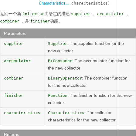
Characteristics...
 characteristics)
返回一个新
由给定的描述
，
，
Collector
supplier
accumulator
，并
功能。
combiner
finisher
Parameters
: The supplier function for the
supplier
Supplier
new collector
: The accumulator function for
accumulator
BiConsumer
the new collector
: The combiner function
combiner
BinaryOperator
for the new collector
: The finisher function for the new
finisher
Function
collector
: The collector
characteristics
Characteristics
characteristics for the new collector
Returns