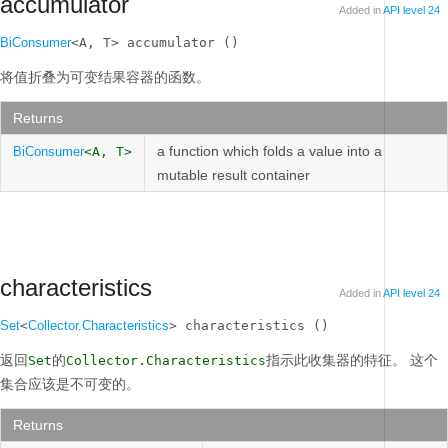
accumulator
Added in
API level 24
BiConsumer
<A, T> accumulator ()
将值折叠为可变结果容器的函数。
Returns
a function which folds a value into a
BiConsumer
<A, T>
mutable result container
characteristics
Added in
API level 24
Set
<
Collector.Characteristics
> characteristics ()
返回
的
指示此收集器的特征。
这个
Set
Collector.Characteristics
集合应该是不可变的。
Returns