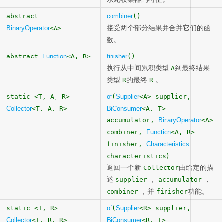
abstract
combiner
()
接受两个部分结果并合并它们的函
BinaryOperator
<A>
数。
abstract
Function
<A, R>
finisher
()
执行从中间累积类型
到最终结果
A
类型
的最终
。
R
R
static <T, A, R>
of
(
Supplier
<A> supplier,
Collector
<T, A, R>
BiConsumer
<A, T>
accumulator,
BinaryOperator
<A>
combiner,
Function
<A, R>
finisher,
Characteristics...
characteristics)
返回一个新
由给定的描
Collector
述
，
，
supplier
accumulator
，并
功能。
combiner
finisher
static <T, R>
of
(
Supplier
<R> supplier,
Collector
<T, R, R>
BiConsumer
<R, T>