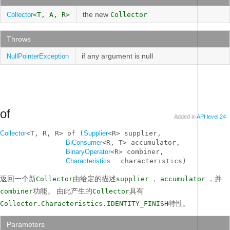
the new
Collector
<T, A, R>
Collector
Throws
if any argument is null
NullPointerException
of
Added in
API level 24
Collector
<T, R, R> of (
Supplier
<R> supplier, 

BiConsumer
<R, T> accumulator, 

BinaryOperator
<R> combiner, 

Characteristics...
 characteristics)
返回一个新
由给定的描述
，
，并
Collector
supplier
accumulator
功能。
由此产生的
具有
combiner
Collector
特性。
Collector.Characteristics.IDENTITY_FINISH
Parameters