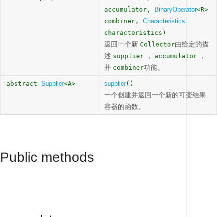
accumulator,
BinaryOperator
<R>
combiner,
Characteristics...
characteristics)
返回一个新
由给定的描
Collector
述
，
，
supplier
accumulator
并
功能。
combiner
abstract
Supplier
<A>
supplier
()
一个创建并返回一个新的可变结果
容器的函数。
Public methods