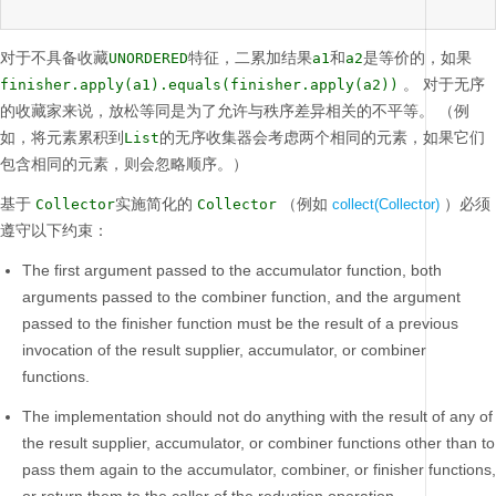
对于不具备收藏
特征，二累加结果
和
是等价的，如果
UNORDERED
a1
a2
。
对于无序
finisher.apply(a1).equals(finisher.apply(a2))
的收藏家来说，放松等同是为了允许与秩序差异相关的不平等。
（例
如，将元素累积到
的无序收集器会考虑两个相同的元素，如果它们
List
包含相同的元素，则会忽略顺序。）
基于
实施简化的
（例如
）必须
Collector
Collector
collect(Collector)
遵守以下约束：
The first argument passed to the accumulator function, both
arguments passed to the combiner function, and the argument
passed to the finisher function must be the result of a previous
invocation of the result supplier, accumulator, or combiner
functions.
The implementation should not do anything with the result of any of
the result supplier, accumulator, or combiner functions other than to
pass them again to the accumulator, combiner, or finisher functions,