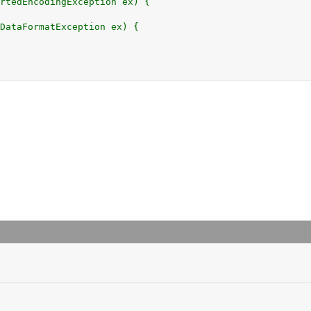
rtedEncodingException ex) {

DataFormatException ex) {
