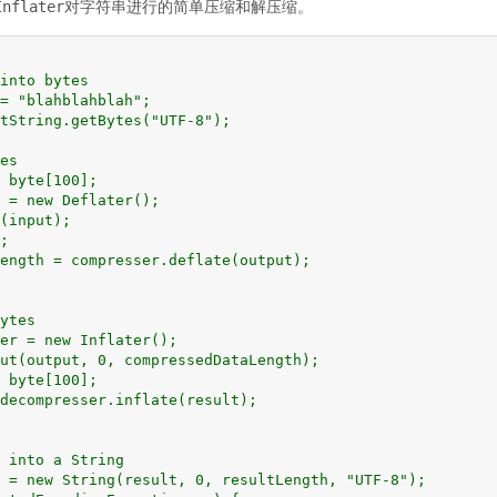
Inflater
对字符串进行的简单压缩和解压缩。
into bytes

= "blahblahblah";

tString.getBytes("UTF-8");

es

 byte[100];

 = new Deflater();

(input);

;

ength = compresser.deflate(output);

ytes

er = new Inflater();

ut(output, 0, compressedDataLength);

 byte[100];

decompresser.inflate(result);

 into a String

 = new String(result, 0, resultLength, "UTF-8");
