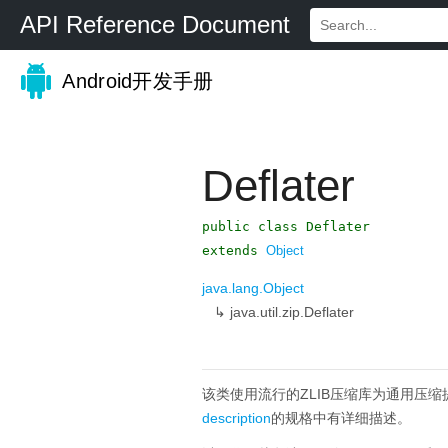
API Reference Document
Android开发手册
Deflater
public class Deflater
extends
Object
java.lang.Object
↳
java.util.zip.Deflater
该类使用流行的ZLIB压缩库为通用压缩
description
的规格中有详细描述。