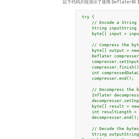
以下代码片段演示了使用
Deflater
和
 try {

     // Encode a String 
     String inputString 
     byte[] input = inpu
     // Compress the byt
     byte[] output = new
     Deflater compresser
     compresser.setInput
     compresser.finish()
     int compressedDataL
     compresser.end();

     // Decompress the b
     Inflater decompress
     decompresser.setInp
     byte[] result = new
     int resultLength = 
     decompresser.end();

     // Decode the bytes
     String outputString