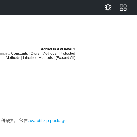
Added in
API level 1
mary:
Constants
|
Ctors
|
Methods
|
Protected
Methods
|
Inherited Methods
|
[Expand All]
专利保护。
它在
java.util.zip package