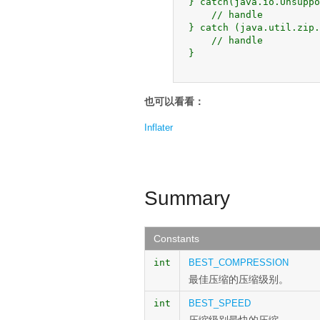
 } catch(java.io.Unsuppo
     // handle

 } catch (java.util.zip.
     // handle

 }

也可以看看：
Inflater
Summary
Constants
int
BEST_COMPRESSION
最佳压缩的压缩级别。
int
BEST_SPEED