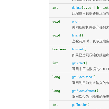
int
deflate
(byte[] b, int
压缩输入数据并用压缩
void
end
()
关闭压缩机并丢弃任何
void
finish
()
当被调用时，表示压缩
boolean
finished
()
如果已达到压缩数据输出
int
getAdler
()
返回未压缩数据的ADLER
long
getBytesRead
()
返回到目前为止输入的
long
getBytesWritten
()
返回迄今为止输出的压
int
getTotalIn
()