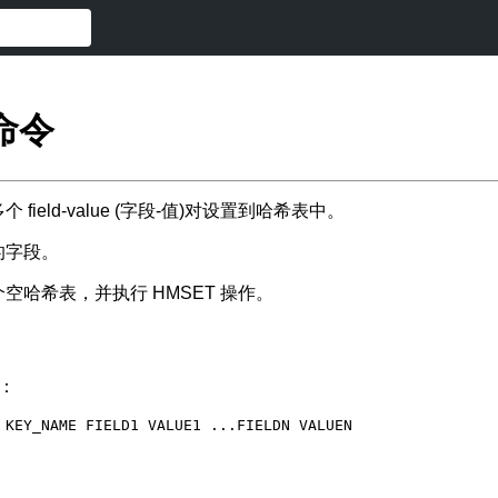
 命令
个 field-value (字段-值)对设置到哈希表中。
的字段。
哈希表，并执行 HMSET 操作。
下：