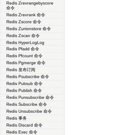
Redis Zrevrangebyscore
命令
Redis Zrevrank 命令
Redis Zscore 命令
Redis Zunionstore 命令
Redis Zscan 命令
Redis HyperLogLog
Redis Pfadd 命令
Redis Pfcount 命令
Redis Pgmerge 命令
Redis 发布订阅
Redis Psubscribe 命令
Redis Pubsub 命令
Redis Publish 命令
Redis Punsubscribe 命令
Redis Subscribe 命令
Redis Unsubscribe 命令
Redis 事务
Redis Discard 命令
Redis Exec 命令