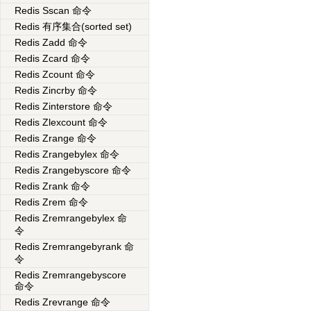
Redis Sscan 命令
Redis 有序集合(sorted set)
Redis Zadd 命令
Redis Zcard 命令
Redis Zcount 命令
Redis Zincrby 命令
Redis Zinterstore 命令
Redis Zlexcount 命令
Redis Zrange 命令
Redis Zrangebylex 命令
Redis Zrangebyscore 命令
Redis Zrank 命令
Redis Zrem 命令
Redis Zremrangebylex 命
令
Redis Zremrangebyrank 命
令
Redis Zremrangebyscore
命令
Redis Zrevrange 命令