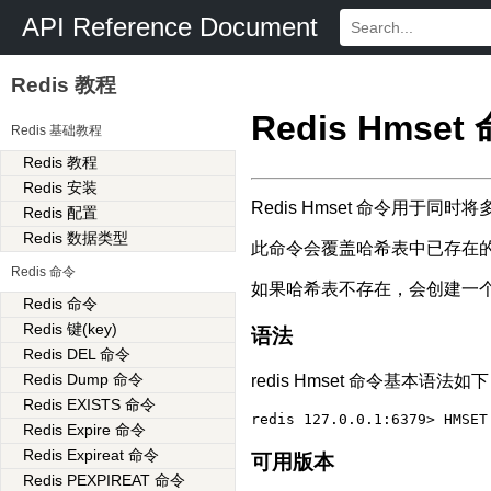
API Reference Document
Redis 教程
Redis Hmset
Redis 基础教程
Redis 教程
Redis 安装
Redis Hmset 命令用于同时将多
Redis 配置
Redis 数据类型
此命令会覆盖哈希表中已存在
Redis 命令
如果哈希表不存在，会创建一个空
Redis 命令
Redis 键(key)
语法
Redis DEL 命令
Redis Dump 命令
redis Hmset 命令基本语法如
Redis EXISTS 命令
Redis Expire 命令
Redis Expireat 命令
可用版本
Redis PEXPIREAT 命令