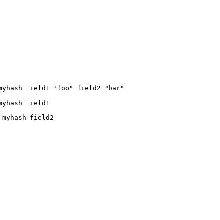
。
myhash field1 "foo" field2 "bar"

yhash field1

myhash field2
