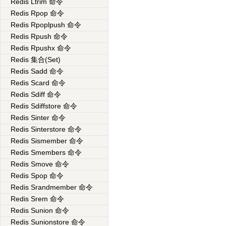
Redis Ltrim 命令
Redis Rpop 命令
Redis Rpoplpush 命令
Redis Rpush 命令
Redis Rpushx 命令
Redis 集合(Set)
Redis Sadd 命令
Redis Scard 命令
Redis Sdiff 命令
Redis Sdiffstore 命令
Redis Sinter 命令
Redis Sinterstore 命令
Redis Sismember 命令
Redis Smembers 命令
Redis Smove 命令
Redis Spop 命令
Redis Srandmember 命令
Redis Srem 命令
Redis Sunion 命令
Redis Sunionstore 命令