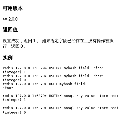
可用版本
>= 2.0.0
返回值
设置成功，返回 1 。 如果给定字段已经存在且没有操作被执
行，返回 0 。
实例
redis 127.0.0.1:6379> HSETNX myhash field1 "foo"

(integer) 1

redis 127.0.0.1:6379> HSETNX myhash field1 "bar"

(integer) 0

redis 127.0.0.1:6379> HGET myhash field1

"foo"

redis 127.0.0.1:6379> HSETNX nosql key-value-store redi
(integer) 1

redis 127.0.0.1:6379> HSETNX nosql key-value-store r