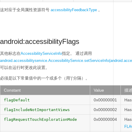
这对应于全局属性资源符号
。
accessibilityFeedbackType
android:accessibilityFlags
其他标志在
指定。
通过调用
AccessibilityServiceInfo
android.accessibilityservice.AccessibilityService.setServiceInfo(android.acces
可以在运行时更改此设置。
必须是以下常量值中的一个或多个（用'|'分隔）。
Constant
Value
描
0x00000001
Has
flagDefault
0x00000002
Has
flagIncludeNotImportantViews
0x00000004
Has 
flagRequestTouchExplorationMode
FLA