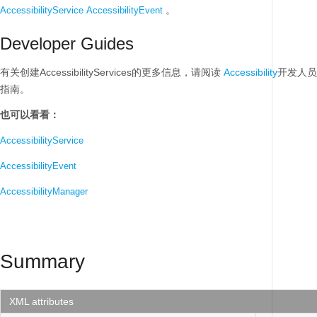
。
AccessibilityService
AccessibilityEvent
Developer Guides
有关创建AccessibilityServices的更多信息，请阅读
Accessibility
开发人员
指南。
也可以看看：
AccessibilityService
AccessibilityEvent
AccessibilityManager
Summary
XML attributes