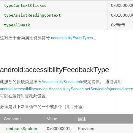
0x0080000
typeContextClicked
0x0100000
typeAssistReadingContext
0xffffffff
typeAllMask
这对应于全局属性资源符号
。
accessibilityEventTypes
android:accessibilityFeedbackType
此服务的反馈类型按照
规定提供。
通过调用
AccessibilityServiceInfo
android.accessibilityservice.AccessibilityService.setServiceInfo(android.acces
可以在运行时更改此设置。
必须是以下常量值中的一个或多个（用'|'分隔）。
Constant
Value
描述
0x00000001
Provides
feedbackSpoken