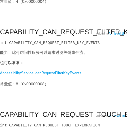
常量值：4（0x00000004）
CAPABILITY_CAN_REQUEST_FILTER_
Added in
API level 18
int CAPABILITY_CAN_REQUEST_FILTER_KEY_EVENTS
能力：此可访问性服务可以请求过滤关键事件流。
也可以看看：
AccessibilityService_canRequestFilterKeyEvents
常量值：8（0x00000008）
CAPABILITY_CAN_REQUEST_TOUCH_
Added in
API level 18
int CAPABILITY_CAN_REQUEST_TOUCH_EXPLORATION