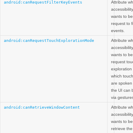
Attribute w
android:canRequestFilterKeyEvents
accessibilit
wants to be
request to f
events.
Attribute w
android:canRequestTouchExplorationMode
accessibilit
wants to be
request tou
exploration
which touc
are spoken
the UI can 
via gesture
Attribute w
android:canRetrieveWindowContent
accessibilit
wants to be
retrieve the