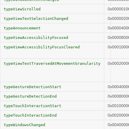
0x0000010
typeViewScrolled
0x0000020
typeViewTextSelectionChanged
0x0000400
typeAnnouncement
0x0000800
typeViewAccessibilityFocused
0x0001000
typeViewAccessibilityFocusCleared
0x0002000
typeViewTextTraversedAtMovementGranularity
0x0004000
typeGestureDetectionStart
0x0008000
typeGestureDetectionEnd
0x0010000
typeTouchInteractionStart
0x0020000
typeTouchInteractionEnd
0x0040000
typeWindowsChanged