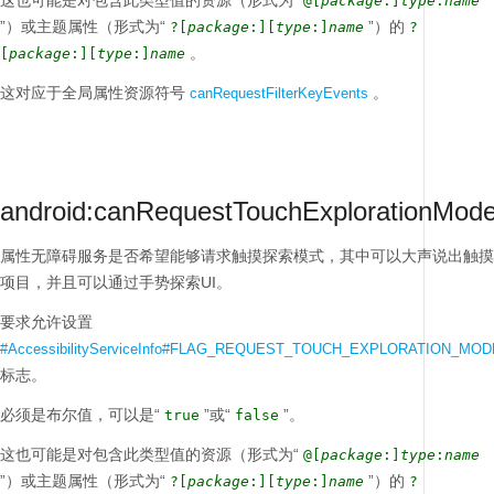
这也可能是对包含此类型值的资源（形式为“
@[
package
:]
type
:
name
”）或主题属性（形式为“
”）的
?[
package
:][
type
:]
name
?
。
[
package
:][
type
:]
name
这对应于全局属性资源符号
。
canRequestFilterKeyEvents
android:canRequestTouchExplorationMod
属性无障碍服务是否希望能够请求触摸探索模式，其中可以大声说出触摸
项目，并且可以通过手势探索UI。
要求允许设置
#AccessibilityServiceInfo#FLAG_REQUEST_TOUCH_EXPLORATION_MOD
标志。
必须是布尔值，可以是“
”或“
”。
true
false
这也可能是对包含此类型值的资源（形式为“
@[
package
:]
type
:
name
”）或主题属性（形式为“
”）的
?[
package
:][
type
:]
name
?