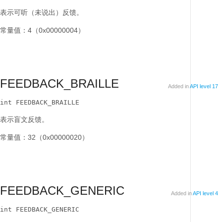
表示可听（未说出）反馈。
常量值：4（0x00000004）
FEEDBACK_BRAILLE
Added in
API level 17
int FEEDBACK_BRAILLE
表示盲文反馈。
常量值：32（0x00000020）
FEEDBACK_GENERIC
Added in
API level 4
int FEEDBACK_GENERIC