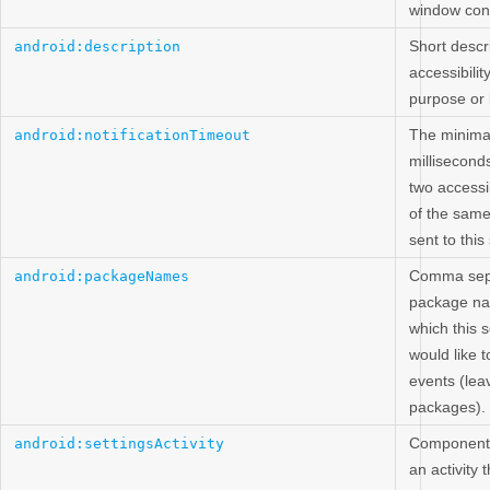
window con
Short descri
android:description
accessibilit
purpose or
The minimal
android:notificationTimeout
millisecon
two accessib
of the same
sent to this
Comma sep
android:packageNames
package n
which this s
would like t
events (leav
packages).
Component
android:settingsActivity
an activity 