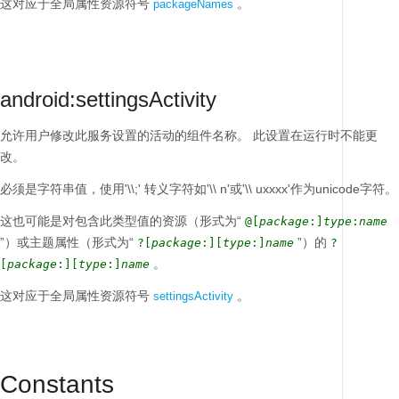
这对应于全局属性资源符号
。
packageNames
android:settingsActivity
允许用户修改此服务设置的活动的组件名称。
此设置在运行时不能更
改。
必须是字符串值，使用'\\;'
转义字符如'\\ n'或'\\ uxxxx'作为unicode字符。
这也可能是对包含此类型值的资源（形式为“
@[
package
:]
type
:
name
”）或主题属性（形式为“
”）的
?[
package
:][
type
:]
name
?
。
[
package
:][
type
:]
name
这对应于全局属性资源符号
。
settingsActivity
Constants