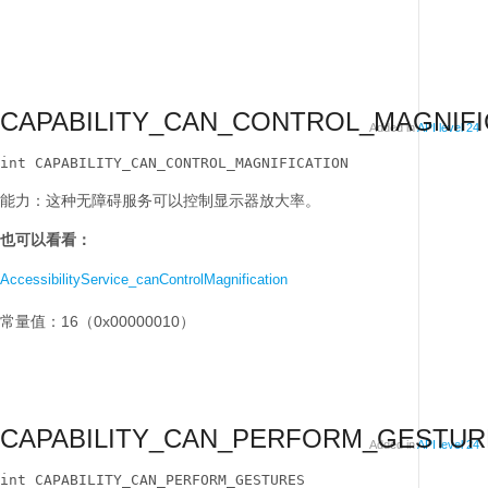
CAPABILITY_CAN_CONTROL_MAGNIFI
Added in
API level 24
int CAPABILITY_CAN_CONTROL_MAGNIFICATION
能力：这种无障碍服务可以控制显示器放大率。
也可以看看：
AccessibilityService_canControlMagnification
常量值：16（0x00000010）
CAPABILITY_CAN_PERFORM_GESTUR
Added in
API level 24
int CAPABILITY_CAN_PERFORM_GESTURES