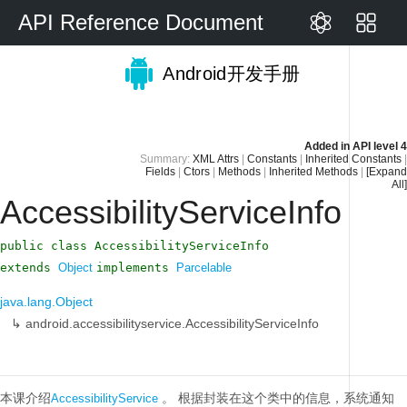
API Reference Document
Android开发手册
Added in
API level 4
Summary:
XML Attrs
|
Constants
|
Inherited Constants
|
Fields
|
Ctors
|
Methods
|
Inherited Methods
|
[Expand
All]
AccessibilityServiceInfo
public class AccessibilityServiceInfo
extends
Object
implements
Parcelable
java.lang.Object
↳
android.accessibilityservice.AccessibilityServiceInfo
本课介绍
。
根据封装在这个类中的信息，系统通知
AccessibilityService