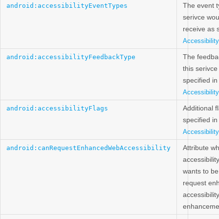
The event t
android:accessibilityEventTypes
serivce woul
receive as s
Accessibilit
The feedba
android:accessibilityFeedbackType
this serivce
specified in
Accessibilit
Additional f
android:accessibilityFlags
specified in
Accessibilit
Attribute w
android:canRequestEnhancedWebAccessibility
accessibilit
wants to be
request en
accessibilit
enhanceme