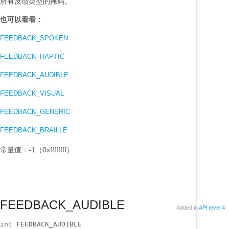
所有反馈类型的掩码。
也可以看看：
FEEDBACK_SPOKEN
FEEDBACK_HAPTIC
FEEDBACK_AUDIBLE
FEEDBACK_VISUAL
FEEDBACK_GENERIC
FEEDBACK_BRAILLE
常量值：-1（0xffffffff）
FEEDBACK_AUDIBLE
Added in
API level 4
int FEEDBACK_AUDIBLE