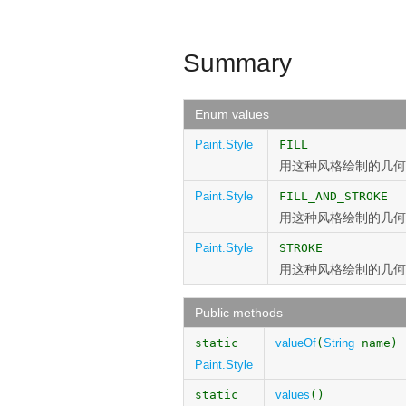
Summary
Enum values
Paint.Style
FILL
用这种风格绘制的几何
Paint.Style
FILL_AND_STROKE
用这种风格绘制的几何
Paint.Style
STROKE
用这种风格绘制的几何
Public methods
static
valueOf
(
String
name)
Paint.Style
static
values
()