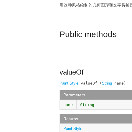
用这种风格绘制的几何图形和文字将被
Public methods
valueOf
Paint.Style
 valueOf (
String
 name)
Parameters
name
String
Returns
Paint.Style