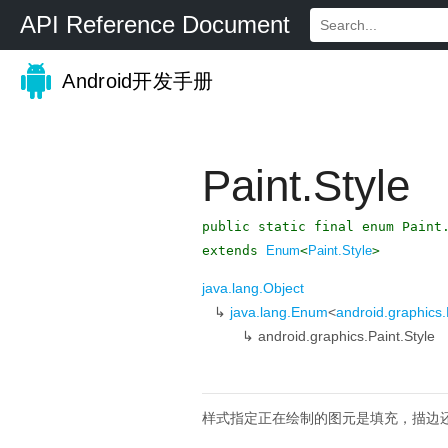
API Reference Document
Android开发手册
Paint.Style
public static final enum Paint
extends
Enum
<
Paint.Style
>
java.lang.Object
↳
java.lang.Enum
<
android.graphics.
↳
android.graphics.Paint.Style
样式指定正在绘制的图元是填充，描边