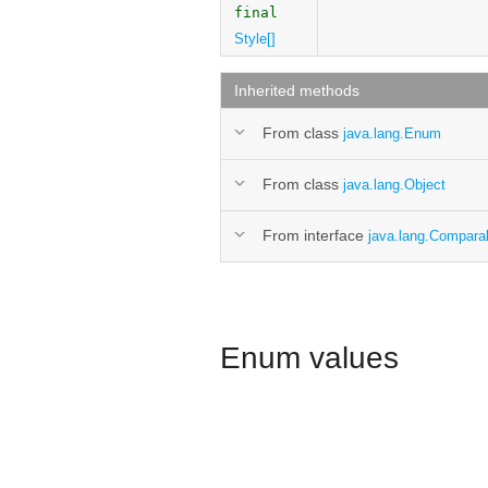
final
Style[]
Inherited methods
From class
java.lang.Enum
From class
java.lang.Object
From interface
java.lang.Compara
Enum values