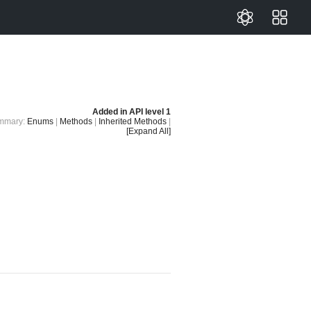
Added in
API level 1
mmary:
Enums
|
Methods
|
Inherited Methods
|
[Expand All]