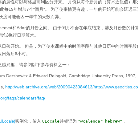
趣的属性可以与格里高利区分开来。
月份从每个新月的（算术近似值）那
此每19年增加7个“闰月”。
为了使事情更有趣，一年的开始可能会延迟三
长度可能会因一年中的天数而异。
eavat和Adar的月份之间。
由于闰月不会在年底结束，涉及月份数的计
尝试执行日期算术。
从日落开始。
但是，为了使本课程中的时间字段与其他日历中的时间字段
应日落后6小时。
息感兴趣，请参阅以下参考资料之一：
um Dershowitz & Edward Reingold, Cambridge University Press, 1997,
hs,
http://web.archive.org/web/20090423084613/http://www.geocities.c
.org/faqs/calendars/faq/
实例化，传入
并标记为
。
ULocale)
ULocale
"@calendar=hebrew"