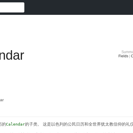
ndar
Summa
Fields
|
C
ar
历的
的子类。
这是以色列的公民日历和全世界犹太教信仰的礼
Calendar