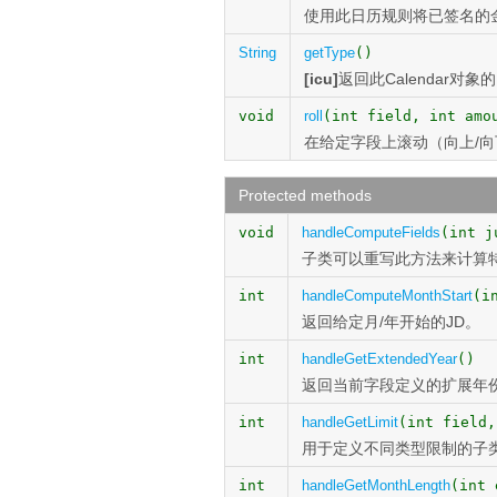
使用此日历规则将已签名的
String
getType
()
[icu]
返回此Calendar对
void
roll
(int field, int amo
在给定字段上滚动（向上/
Protected methods
void
handleComputeFields
(int j
子类可以重写此方法来计算
int
handleComputeMonthStart
(i
返回给定月/年开始的JD。
int
handleGetExtendedYear
()
返回当前字段定义的扩展年
int
handleGetLimit
(int field,
用于定义不同类型限制的子类
int
handleGetMonthLength
(int 