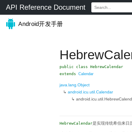
API Reference Document
Android开发手册
HebrewCale
public class HebrewCalendar
extends
Calendar
java.lang.Object
↳
android.icu.util.Calendar
↳
android.icu.util.HebrewCalend
是实现传统希伯来日
HebrewCalendar