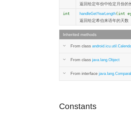
返回给定年份中给定月份的
int
handleGetYearLength
(int e
返回给定希伯来语年的天数
Inherited methods
From class
android.icu.util.Calend
From class
java.lang.Object
From interface
java.lang.Compara
Constants