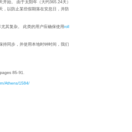
天开始。
由于太阳年（大约365.24天）
天，以防止某些假期落在安息日，并防
算尤其复杂。
此类的用户应确保使用
roll
保持同步，并使用本地时钟时间，我们
 pages 85-91.
om/Athens/1584/