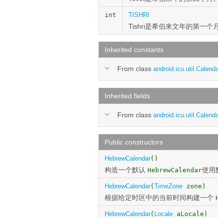
int
TISHRI
Tishri是希伯来文年的第一个
Inherited constants
From class
android.icu.util.Calend
Inherited fields
From class
android.icu.util.Calend
Public constructors
HebrewCalendar
()
构造一个默认
使用
HebrewCalendar
HebrewCalendar
(
TimeZone
zone)
根据给定时区中的当前时间构建一个
HebrewCalendar
(
Locale
aLocale)