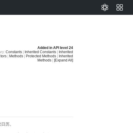
Added in
API level 24
ry:
Constants
|
Inherited Constants
|
Inherited
tors
|
Methods
|
Protected Methods
|
Inherited
Methods
|
[Expand All]
仪日历。