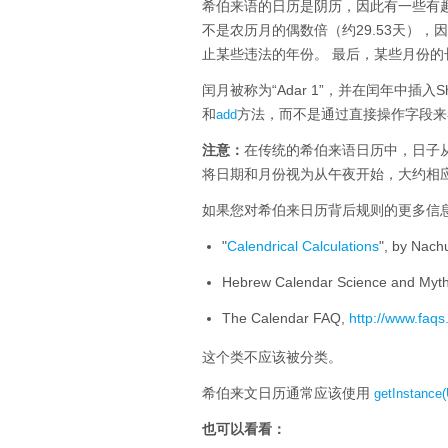
希伯来语的日历是阴历，因此有一些有
不是农历月的偶数倍（约29.53天），因
止某些违法的年份。
最后，某些月份的
闰月被称为“Adar 1”，并在闰年中插入Sh
和
方法，而不是通过直接操作字段来
add
注意：
在传统的希伯来语日历中，日子
将日期和月份视为从午夜开始，大约相
如果您对希伯来日历背后规则的更多信
"
Calendrical Calculations
", by Nach
Hebrew Calendar Science and Myt
The Calendar FAQ,
http://www.faqs
这个类不应该被分类。
希伯来文日历通常应该使用
getInstance(
也可以看看：