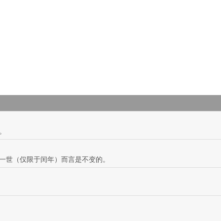
。
一世（仅限于闰年）而言是不变的。
。
。