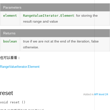
Parameters
: for storing the
element
RangeValueIterator.Element
result range and value
Returns
true if we are not at the end of the iteration, false
boolean
otherwise.
也可以看看：
RangeValueIterator.Element
reset
Added in
API level 24
void reset ()