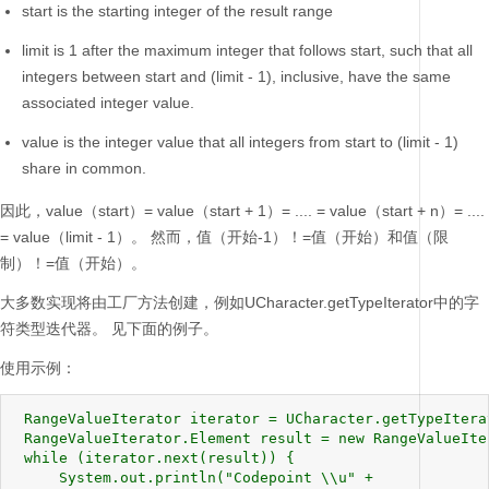
start is the starting integer of the result range
limit is 1 after the maximum integer that follows start, such that all
integers between start and (limit - 1), inclusive, have the same
associated integer value.
value is the integer value that all integers from start to (limit - 1)
share in common.
因此，value（start）= value（start + 1）= .... = value（start + n）= ....
= value（limit - 1）。
然而，值（开始-1）！=值（开始）和值（限
制）！=值（开始）。
大多数实现将由工厂方法创建，例如UCharacter.getTypeIterator中的字
符类型迭代器。
见下面的例子。
使用示例：
 RangeValueIterator iterator = UCharacter.getTypeIterat
 RangeValueIterator.Element result = new RangeValueIter
 while (iterator.next(result)) {

     System.out.println("Codepoint \\u" +
