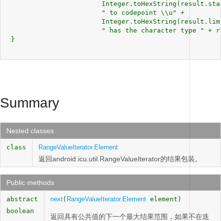
                        Integer.toHexString(result.star
                        " to codepoint \\u" +

                        Integer.toHexString(result.limi
                        " has the character type " + re
 }

Summary
Nested classes
class
RangeValueIterator.Element
返回android.icu.util.RangeValueIterator的结果包装。
Public methods
abstract
next
(
RangeValueIterator.Element
element)
boolean
返回具有公共值的下一个最大结果范围，如果不在迭