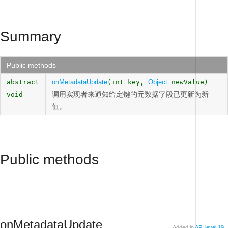
Summary
Public methods
abstract
onMetadataUpdate
(int key,
Object
newValue)
调用实现者来通知给定键的元数据字段已更新为新
void
值。
Public methods
onMetadataUpdate
Added in
API level 19