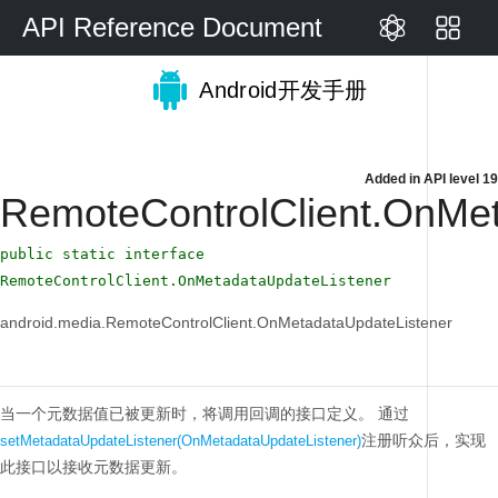
API Reference Document
Android开发手册
Added in
API level 19
RemoteControlClient.OnMet
public static interface
RemoteControlClient.OnMetadataUpdateListener
android.media.RemoteControlClient.OnMetadataUpdateListener
当一个元数据值已被更新时，将调用回调的接口定义。
通过
注册听众后，实现
setMetadataUpdateListener(OnMetadataUpdateListener)
此接口以接收元数据更新。