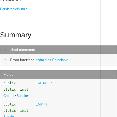
PersistableBundle
Summary
Inherited constants
From interface
android.os.Parcelable
Fields
public
CREATOR
static final
Creator
<
Bundle
>
public
EMPTY
static final
Bundle