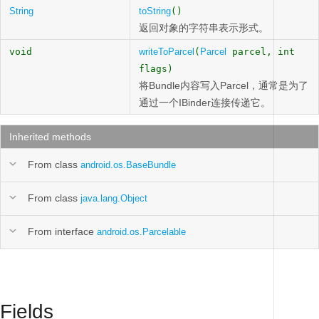
String
toString
()
返回对象的字符串表示形式。
void
writeToParcel
(
Parcel
parcel, int
flags)
将Bundle内容写入Parcel，通常是为了
通过一个IBinder连接传递它。
Inherited methods
From class
android.os.BaseBundle
From class
java.lang.Object
From interface
android.os.Parcelable
Fields