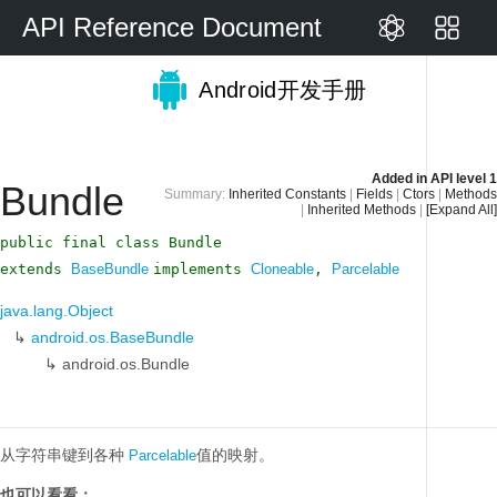
API Reference Document
Android开发手册
Added in
API level 1
Bundle
Summary:
Inherited Constants
|
Fields
|
Ctors
|
Methods
|
Inherited Methods
|
[Expand All]
public final class Bundle
extends
BaseBundle
implements
Cloneable
,
Parcelable
java.lang.Object
↳
android.os.BaseBundle
↳
android.os.Bundle
从字符串键到各种
值的映射。
Parcelable
也可以看看：