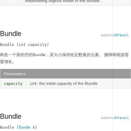
instantiating objects inside of the Bundle.
Bundle
Added in
API level 1
Bundle (int capacity)
构造一个新的空的Bundle，其大小保持给定数量的元素。
捆绑将根据需
要增长。
Parameters
: the initial capacity of the Bundle
capacity
int
Bundle
Added in
API level 1
Bundle (
Bundle
 b)