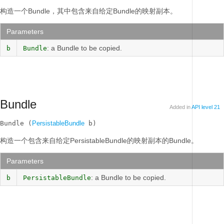
构造一个Bundle，其中包含来自给定Bundle的映射副本。
Parameters
: a Bundle to be copied.
b
Bundle
Bundle
Added in
API level 21
Bundle (
PersistableBundle
 b)
构造一个包含来自给定PersistableBundle的映射副本的Bundle。
Parameters
: a Bundle to be copied.
b
PersistableBundle