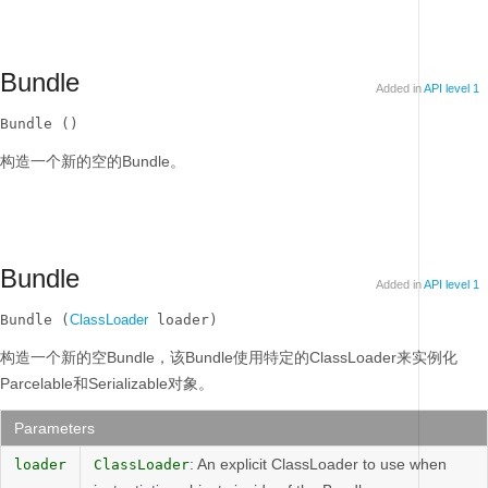
Bundle
Added in
API level 1
Bundle ()
构造一个新的空的Bundle。
Bundle
Added in
API level 1
Bundle (
ClassLoader
 loader)
构造一个新的空Bundle，该Bundle使用特定的ClassLoader来实例化
Parcelable和Serializable对象。
Parameters
: An explicit ClassLoader to use when
loader
ClassLoader