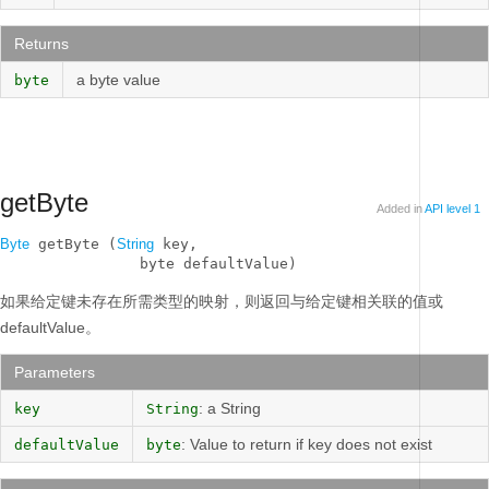
Returns
a byte value
byte
getByte
Added in
API level 1
Byte
 getByte (
String
 key, 

                byte defaultValue)
如果给定键未存在所需类型的映射，则返回与给定键相关联的值或
defaultValue。
Parameters
: a String
key
String
: Value to return if key does not exist
defaultValue
byte