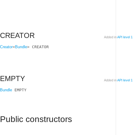
CREATOR
Added in
API level 1
Creator
<
Bundle
> CREATOR
EMPTY
Added in
API level 1
Bundle
 EMPTY
Public constructors