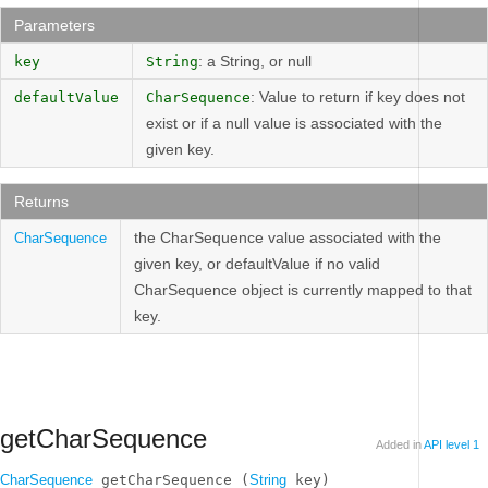
Parameters
: a String, or null
key
String
: Value to return if key does not
defaultValue
CharSequence
exist or if a null value is associated with the
given key.
Returns
the CharSequence value associated with the
CharSequence
given key, or defaultValue if no valid
CharSequence object is currently mapped to that
key.
getCharSequence
Added in
API level 1
CharSequence
 getCharSequence (
String
 key)