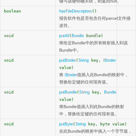
键与该键明确关联，则返回null。
boolean
hasFileDescriptors
()
报告软件包是否包含任何parcel文件描
述符。
void
putAll
(
Bundle
bundle)
将给定Bundle中的所有映射插入到该
Bundle中。
void
putBinder
(
String
key,
IBinder
value)
将
值插入此Bundle的映射中，
IBinder
替换给定键的任何现有值。
void
putBundle
(
String
key,
Bundle
value)
将Bundle值插入到此Bundle的映射
中，替换给定键的任何现有值。
void
putByte
(
String
key, byte value)
在此Bundle的映射中插入一个字节值，