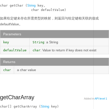
char getChar (
String
 key, 

                char defaultValue)
如果给定键未存在所需类型的映射，则返回与给定键相关联的值或
defaultValue。
Parameters
: a String
key
String
: Value to return if key does not exist
defaultValue
char
Returns
a char value
char
getCharArray
Added in
API level 1
char[] getCharArray (
String
 key)