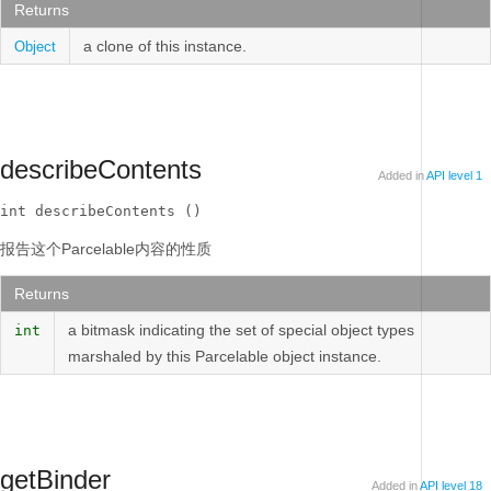
Returns
a clone of this instance.
Object
describeContents
Added in
API level 1
int describeContents ()
报告这个Parcelable内容的性质
Returns
a bitmask indicating the set of special object types
int
marshaled by this Parcelable object instance.
getBinder
Added in
API level 18