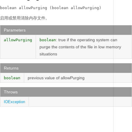
boolean allowPurging (boolean allowPurging)
启用或禁用清除内存文件。
Parameters
: true if the operating system can
allowPurging
boolean
purge the contents of the file in low memory
situations
Returns
previous value of allowPurging
boolean
Throws
IOException