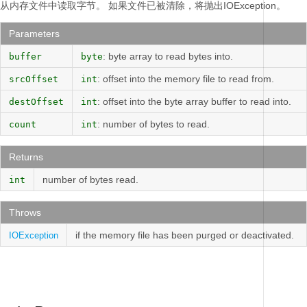
从内存文件中读取字节。
如果文件已被清除，将抛出IOException。
Parameters
: byte array to read bytes into.
buffer
byte
: offset into the memory file to read from.
srcOffset
int
: offset into the byte array buffer to read into.
destOffset
int
: number of bytes to read.
count
int
Returns
number of bytes read.
int
Throws
if the memory file has been purged or deactivated.
IOException