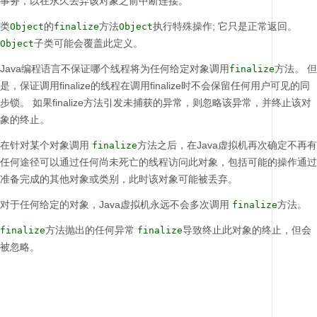
事务，以在永久丢弃该对象之前中断连接。
类
的
方法
执行特殊操作;
它只是正常返回。
Object
finalize
Object
子类可能会覆盖此定义。
Object
Java编程语言不保证哪个线程将为任何给定对象调用
方法。
但
finalize
是，保证调用finalize的线程在调用finalize时不会保留任何用户可见的同
步锁。
如果finalize方法引发未捕获的异常，则忽略该异常，并终止该对
象的终止。
在针对某个对象调用
方法之后，在Java虚拟机再次确定不再有
finalize
任何途径可以通过任何尚未死亡的线程访问此对象，包括可能的操作通过
准备完成的其他对象或类别，此时该对象可能被丢弃。
对于任何给定的对象，Java虚拟机永远不会多次调用
方法。
finalize
方法抛出的任何异常
导致终止此对象的终止，但会
finalize
finalize
被忽略。