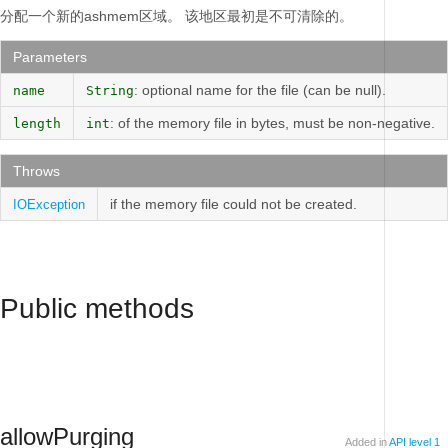
分配一个新的ashmem区域。
该地区最初是不可清除的。
Parameters
: optional name for the file (can be null).
name
String
: of the memory file in bytes, must be non-negative.
length
int
Throws
if the memory file could not be created.
IOException
Public methods
allowPurging
Added in
API level 1