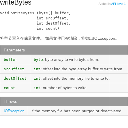
writeBytes
Added in
API level 1
void writeBytes (byte[] buffer, 

                int srcOffset, 

                int destOffset, 

                int count)
将字节写入存储器文件。
如果文件已被清除，将抛出IOException。
Parameters
: byte array to write bytes from.
buffer
byte
: offset into the byte array buffer to write from.
srcOffset
int
: offset into the memory file to write to.
destOffset
int
: number of bytes to write.
count
int
Throws
if the memory file has been purged or deactivated.
IOException