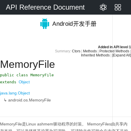
API Reference Document
Android开发手册
Added in
API level 1
Summary:
Ctors
|
Methods
|
Protected Methods
|
Inherited Methods
|
[Expand All]
MemoryFile
public class MemoryFile
extends
Object
java.lang.Object
↳
android.os.MemoryFile
MemoryFile是Linux ashmem驱动程序的封装。
MemoryFiles由共享内