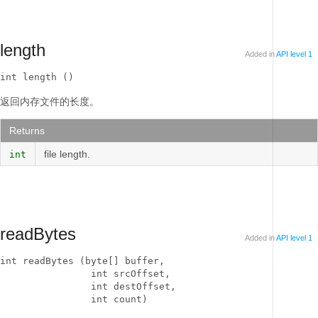
length
Added in
API level 1
int length ()
返回内存文件的长度。
Returns
file length.
int
readBytes
Added in
API level 1
int readBytes (byte[] buffer, 

                int srcOffset, 

                int destOffset, 

                int count)