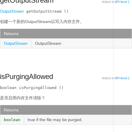
getOutputStream
Added in
API level 1
OutputStream
 getOutputStream ()
创建一个新的OutputStream以写入内存文件。
Returns
OutputStream
OutputStream
isPurgingAllowed
Added in
API level 1
boolean isPurgingAllowed ()
是否启用内存文件清除？
Returns
true if the file may be purged.
boolean