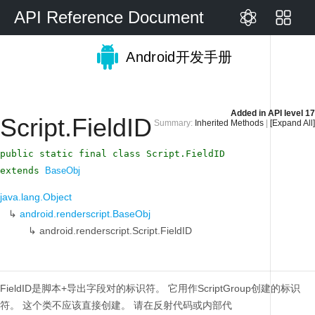
API Reference Document
Android开发手册
Added in
API level 17
Script.FieldID
Summary:
Inherited Methods
|
[Expand All]
public static final class Script.FieldID
extends
BaseObj
java.lang.Object
↳
android.renderscript.BaseObj
↳
android.renderscript.Script.FieldID
FieldID是脚本+导出字段对的标识符。
它用作ScriptGroup创建的标识
符。
这个类不应该直接创建。
请在反射代码或内部代