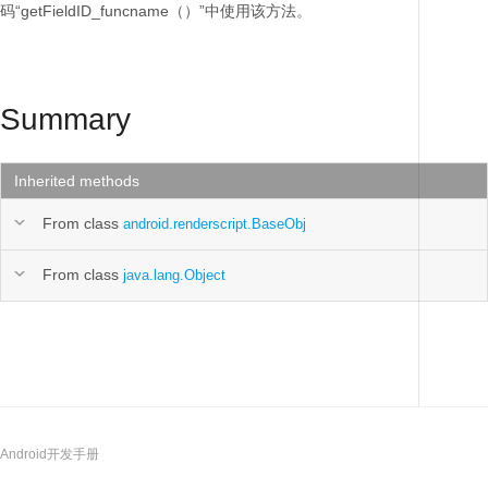
码“getFieldID_funcname（）”中使用该方法。
Summary
Inherited methods
From class
android.renderscript.BaseObj
From class
java.lang.Object
Android开发手册