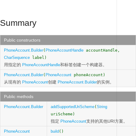
Summary
Public constructors
PhoneAccount.Builder
(
PhoneAccountHandle
accountHandle,
CharSequence
label)
用指定的
和标签创建一个构建器。
PhoneAccountHandle
PhoneAccount.Builder
(
PhoneAccount
phoneAccount)
从现有的
创建
的实例。
PhoneAccount
PhoneAccount.Builder
Public methods
PhoneAccount.Builder
addSupportedUriScheme
(
String
uriScheme)
指定
支持的其他URI方案。
PhoneAccount
PhoneAccount
build
()