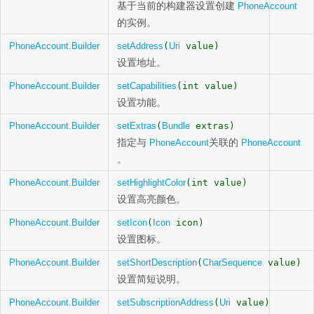
基于当前的构建器设置创建
PhoneAccount
的实例。
PhoneAccount.Builder
setAddress
(
Uri
value)
设置地址。
PhoneAccount.Builder
setCapabilities
(int value)
设置功能。
PhoneAccount.Builder
setExtras
(
Bundle
extras)
指定与
关联的
PhoneAccount
PhoneAccount
。
PhoneAccount.Builder
setHighlightColor
(int value)
设置高亮颜色。
PhoneAccount.Builder
setIcon
(
Icon
icon)
设置图标。
PhoneAccount.Builder
setShortDescription
(
CharSequence
value)
设置简短说明。
PhoneAccount.Builder
setSubscriptionAddress
(
Uri
value)