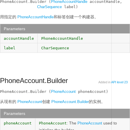
PhoneAccount.Builder (
PhoneAccountHandle
 accountHandle, 

CharSequence
 label)
用指定的
和标签创建一个构建器。
PhoneAccountHandle
Parameters
accountHandle
PhoneAccountHandle
label
CharSequence
PhoneAccount.Builder
Added in
API level 23
PhoneAccount.Builder (
PhoneAccount
 phoneAccount)
从现有的
创建
的实例。
PhoneAccount
PhoneAccount.Builder
Parameters
: The
used to
phoneAccount
PhoneAccount
PhoneAccount