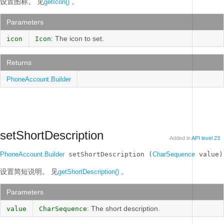
设置图标。
见
。
getIcon()
Parameters
: The icon to set.
icon
Icon
Returns
PhoneAccount.Builder
setShortDescription
Added in
API level 23
PhoneAccount.Builder
 setShortDescription (
CharSequence
 value)
设置简短说明。
见
。
getShortDescription()
Parameters
: The short description.
value
CharSequence