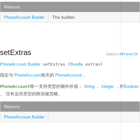
Returns
The builder.
PhoneAccount.Builder
setExtras
Added in
API level 24
PhoneAccount.Builder
 setExtras (
Bundle
 extras)
指定与
相关的
。
PhoneAccount
PhoneAccount
唯一支持类型的额外价值：
，
，并
PhoneAccount
String
Integer
Boolean
。
没有这些类型的附加被忽略。
Returns
PhoneAccount.Builder