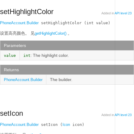
setHighlightColor
Added in
API level 23
PhoneAccount.Builder
 setHighlightColor (int value)
设置高亮颜色。
见
。
getHighlightColor()
Parameters
: The highlight color.
value
int
Returns
The builder.
PhoneAccount.Builder
setIcon
Added in
API level 23
PhoneAccount.Builder
 setIcon (
Icon
 icon)