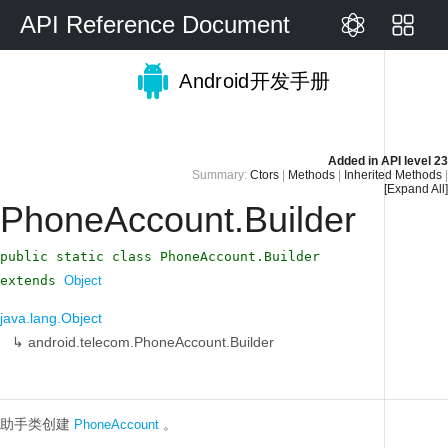
API Reference Document
Android开发手册
Added in
API level 23
Summary:
Ctors
|
Methods
|
Inherited Methods
|
[Expand All]
PhoneAccount.Builder
public static class PhoneAccount.Builder
extends
Object
java.lang.Object
↳
android.telecom.PhoneAccount.Builder
助手类创建
。
PhoneAccount