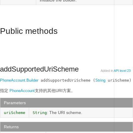
initialize the builder.
Public methods
addSupportedUriScheme
Added in
API level 23
PhoneAccount.Builder
 addSupportedUriScheme (
String
 uriScheme)
指定
支持的其他URI方案。
PhoneAccount
Parameters
: The URI scheme.
uriScheme
String
Returns