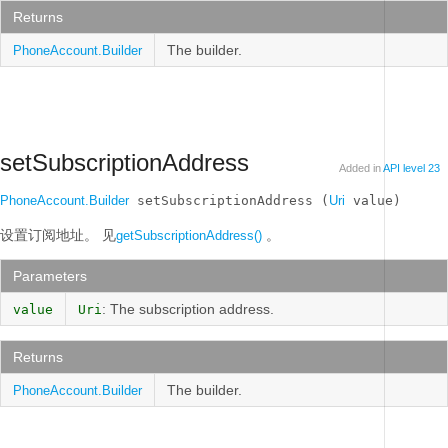
Returns
The builder.
PhoneAccount.Builder
setSubscriptionAddress
Added in
API level 23
PhoneAccount.Builder
 setSubscriptionAddress (
Uri
 value)
设置订阅地址。
见
。
getSubscriptionAddress()
Parameters
: The subscription address.
value
Uri
Returns
The builder.
PhoneAccount.Builder