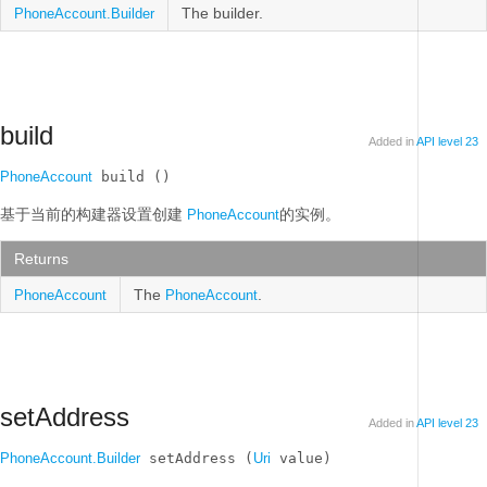
The builder.
PhoneAccount.Builder
build
Added in
API level 23
PhoneAccount
 build ()
基于当前的构建器设置创建
的实例。
PhoneAccount
Returns
The
.
PhoneAccount
PhoneAccount
setAddress
Added in
API level 23
PhoneAccount.Builder
 setAddress (
Uri
 value)