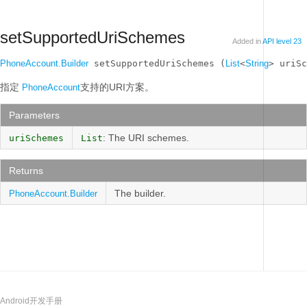
setSupportedUriSchemes
Added in
API level 23
PhoneAccount.Builder
 setSupportedUriSchemes (
List
<
String
> uriSc
指定
支持的URI方案。
PhoneAccount
Parameters
: The URI schemes.
uriSchemes
List
Returns
The builder.
PhoneAccount.Builder
Android开发手册