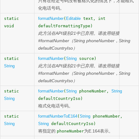
只有在给定号码没有被格式化的情况下，才能格式
化电话号码。
static
formatNumber
(
Editable
text, int
void
defaultFormattingType)
此方法在API级别21中已弃用。请改用链接
#formatNumber（String phoneNumber，String
defaultCountryIso）
static
formatNumber
(
String
source)
此方法在API级别21中已弃用。请改用链接
String
#formatNumber（String phoneNumber，String
defaultCountryIso）
static
formatNumber
(
String
phoneNumber,
String
String
defaultCountryIso)
格式化电话号码。
static
formatNumberToE164
(
String
phoneNumber,
String
String
defaultCountryIso)
将指定的
为E.164表示。
phoneNumber