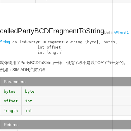
calledPartyBCDFragmentToString
Added in
API level 1
String
 calledPartyBCDFragmentToString (byte[] bytes, 

                int offset, 

                int length)
就像调用了PartyBCDToString一样，但是字段不是以TOA字节开始的。
例如：SIM ADN扩展字段
Parameters
bytes
byte
offset
int
length
int
Returns