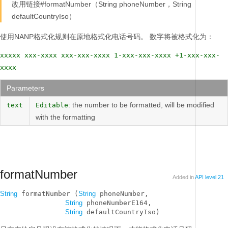
改用链接#formatNumber（String phoneNumber，String
defaultCountryIso）
使用NANP格式化规则在原地格式化电话号码。
数字将被格式化为：
xxxxx xxx-xxxx xxx-xxx-xxxx 1-xxx-xxx-xxxx +1-xxx-xxx-
xxxx
Parameters
: the number to be formatted, will be modified
text
Editable
with the formatting
formatNumber
Added in
API level 21
String
 formatNumber (
String
 phoneNumber, 

String
 phoneNumberE164, 

String
 defaultCountryIso)