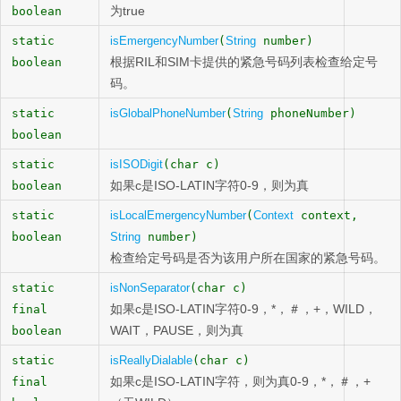
为true
boolean
static
isEmergencyNumber
(
String
number)
根据RIL和SIM卡提供的紧急号码列表检查给定号
boolean
码。
static
isGlobalPhoneNumber
(
String
phoneNumber)
boolean
static
isISODigit
(char c)
如果c是ISO-LATIN字符0-9，则为真
boolean
static
isLocalEmergencyNumber
(
Context
context,
boolean
String
number)
检查给定号码是否为该用户所在国家的紧急号码。
static
isNonSeparator
(char c)
如果c是ISO-LATIN字符0-9，*，＃，+，WILD，
final
WAIT，PAUSE，则为真
boolean
static
isReallyDialable
(char c)
如果c是ISO-LATIN字符，则为真0-9，*，＃，+
final