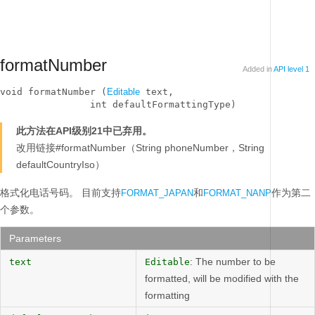
formatNumber
Added in
API level 1
void formatNumber (
Editable
 text, 

                int defaultFormattingType)
此方法在API级别21中已弃用。
改用链接#formatNumber（String phoneNumber，String
defaultCountryIso）
格式化电话号码。
目前支持
和
作为第二
FORMAT_JAPAN
FORMAT_NANP
个参数。
Parameters
: The number to be
text
Editable
formatted, will be modified with the
formatting