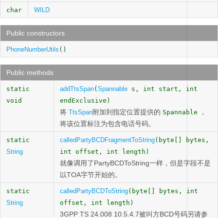
char
WILD
Public constructors
PhoneNumberUtils
()
Public methods
static
addTtsSpan
(
Spannable
s, int start, int
void
endExclusive)
将
附加到指定位置提供的
，
TtsSpan
Spannable
将该位置标注为包含电话号码。
static
calledPartyBCDFragmentToString
(byte[] bytes,
String
int offset, int length)
就像调用了PartyBCDToString一样，但是字段不是
以TOA字节开始的。
static
calledPartyBCDToString
(byte[] bytes, int
String
offset, int length)
3GPP TS 24.008 10.5.4.7被叫方BCD号码另请参