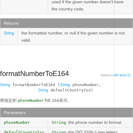
used if the given number doesn't have
the country code.
Returns
the formatted number, or null if the given number is not
String
valid.
formatNumberToE164
Added in
API level 21
String
 formatNumberToE164 (
String
 phoneNumber, 

String
 defaultCountryIso)
将指定的
为E.164表示。
phoneNumber
Parameters
: the phone number to format.
phoneNumber
String
: the ISO 3166-1 two letters
defaultCountryIso
String