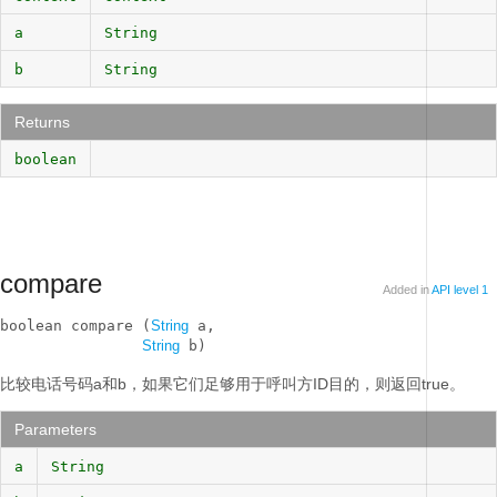
a
String
b
String
Returns
boolean
compare
Added in
API level 1
boolean compare (
String
 a, 

String
 b)
比较电话号码a和b，如果它们足够用于呼叫方ID目的，则返回true。
Parameters
a
String