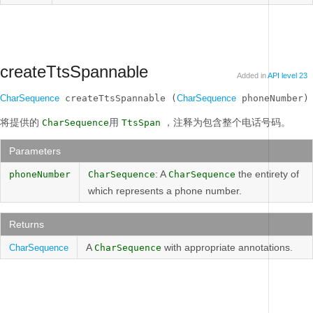
createTtsSpannable
Added in
API level 23
CharSequence
 createTtsSpannable (
CharSequence
 phoneNumber)
将提供的
用
，注释为包含整个电话号码。
CharSequence
TtsSpan
Parameters
: A
the entirety of
phoneNumber
CharSequence
CharSequence
which represents a phone number.
Returns
A
with appropriate annotations.
CharSequence
CharSequence