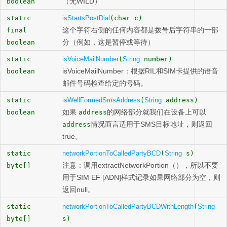
（无WILD）
boolean
static
isStartsPostDial
(char c)
这个字符右侧的任何内容都是拨号后字符串的一部
final
分（例如，这是暂停或等待）
boolean
static
isVoiceMailNumber
(
String
number)
isVoiceMailNumber：根据RIL和SIM卡提供的语音
boolean
邮件号码检查给定的号码。
static
isWellFormedSmsAddress
(
String
address)
如果
的网络部分就我们在设备上可以
boolean
address
情况而言适用于SMS目标地址，则返回
address
true。
static
networkPortionToCalledPartyBCD
(
String
s)
注意：调用extractNetworkPortion（），所以不要
byte[]
用于SIM EF [ADN]样式记录如果网络部分为空，则
返回null。
static
networkPortionToCalledPartyBCDWithLength
(
String
byte[]
s)