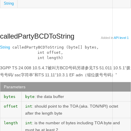
String
calledPartyBCDToString
Added in
API level 1
String
 calledPartyBCDToString (byte[] bytes, 

                int offset, 

                int length)
3GPP TS 24.008 10.5.4.7被叫方BCD号码另请参见TS 51.011 10.5.1“拨
号号码/ ssc字符串”和TS 11.11“10.3.1 EF adn（缩位拨号号码）”
Parameters
: the data buffer
bytes
byte
: should point to the TOA (aka. TON/NPI) octet
offset
int
after the length byte
: is the number of bytes including TOA byte and
length
int
must be at least 2