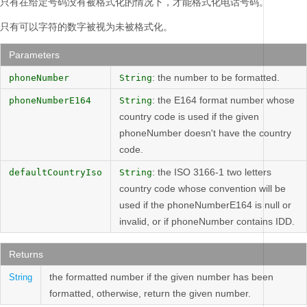
只有在给定号码没有被格式化的情况下，才能格式化电话号码。
只有可以字符的数字被视为未被格式化。
Parameters
: the number to be formatted.
phoneNumber
String
: the E164 format number whose
phoneNumberE164
String
country code is used if the given
phoneNumber doesn't have the country
code.
: the ISO 3166-1 two letters
defaultCountryIso
String
country code whose convention will be
used if the phoneNumberE164 is null or
invalid, or if phoneNumber contains IDD.
Returns
the formatted number if the given number has been
String
formatted, otherwise, return the given number.