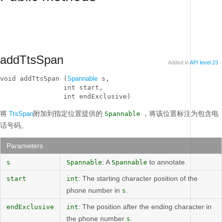
addTtsSpan
Added in
API level 23
void addTtsSpan (
Spannable
 s, 

                int start, 

                int endExclusive)
将
附加到指定位置提供的
，将该位置标注为包含电
TtsSpan
Spannable
话号码。
Parameters
: A
to annotate.
s
Spannable
Spannable
: The starting character position of the
start
int
phone number in
.
s
: The position after the ending character in
endExclusive
int
the phone number
.
s