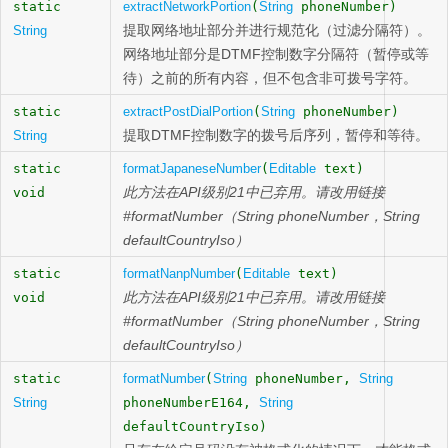
static
extractNetworkPortion
(
String
phoneNumber)
提取网络地址部分并进行规范化（过滤分隔符）。
String
网络地址部分是DTMF控制数字分隔符（暂停或等
待）之前的所有内容，但不包含非可拨号字符。
static
extractPostDialPortion
(
String
phoneNumber)
提取DTMF控制数字的拨号后序列，暂停和等待。
String
static
formatJapaneseNumber
(
Editable
text)
此方法在API级别21中已弃用。请改用链接
void
#formatNumber（String phoneNumber，String
defaultCountryIso）
static
formatNanpNumber
(
Editable
text)
此方法在API级别21中已弃用。请改用链接
void
#formatNumber（String phoneNumber，String
defaultCountryIso）
static
formatNumber
(
String
phoneNumber,
String
String
phoneNumberE164,
String
defaultCountryIso)