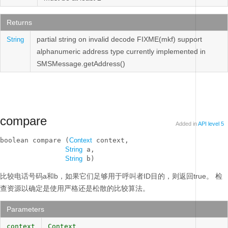
Returns
partial string on invalid decode FIXME(mkf) support
String
alphanumeric address type currently implemented in
SMSMessage.getAddress()
compare
Added in
API level 5
boolean compare (
Context
 context, 

String
 a, 

String
 b)
比较电话号码a和b，如果它们足够用于呼叫者ID目的，则返回true。
检
查资源以确定是使用严格还是松散的比较算法。
Parameters
context
Context