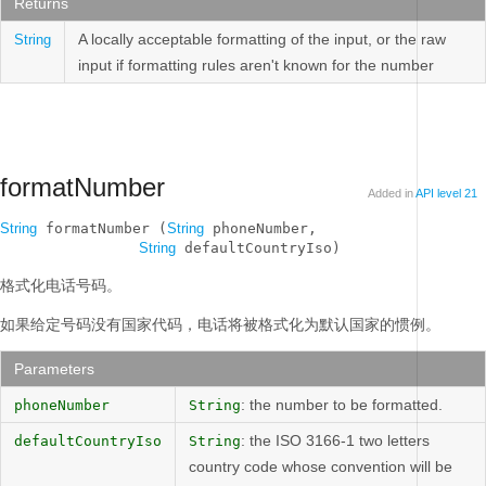
Returns
A locally acceptable formatting of the input, or the raw
String
input if formatting rules aren't known for the number
formatNumber
Added in
API level 21
String
 formatNumber (
String
 phoneNumber, 

String
 defaultCountryIso)
格式化电话号码。
如果给定号码没有国家代码，电话将被格式化为默认国家的惯例。
Parameters
: the number to be formatted.
phoneNumber
String
: the ISO 3166-1 two letters
defaultCountryIso
String
country code whose convention will be