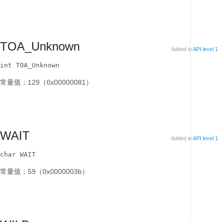
TOA_Unknown
Added in
API level 1
int TOA_Unknown
常量值：129（0x00000081）
WAIT
Added in
API level 1
char WAIT
常量值：59（0x0000003b）