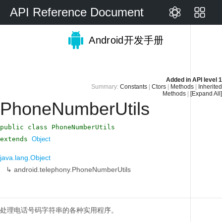
API Reference Document
Android开发手册
Added in
API level 1
Summary:
Constants
|
Ctors
|
Methods
|
Inherited
Methods
|
[Expand All]
PhoneNumberUtils
public class PhoneNumberUtils
extends
Object
java.lang.Object
↳
android.telephony.PhoneNumberUtils
处理电话号码字符串的各种实用程序。