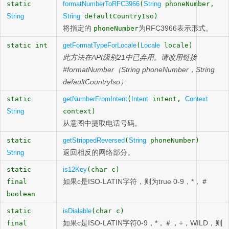
static
formatNumberToRFC3966
(
String
phoneNumber,
String
String
defaultCountryIso)
将指定的
为RFC3966表示形式。
phoneNumber
static int
getFormatTypeForLocale
(
Locale
locale)
此方法在API级别21中已弃用。请改用链接
#formatNumber（String phoneNumber，String
defaultCountryIso）
static
getNumberFromIntent
(
Intent
intent,
Context
String
context)
从意图中提取电话号码。
static
getStrippedReversed
(
String
phoneNumber)
返回相反的网络部分。
String
static
is12Key
(char c)
如果c是ISO-LATIN字符，则为true 0-9，*，＃
final
boolean
static
isDialable
(char c)
如果c是ISO-LATIN字符0-9，*，＃，+，WILD，则
final