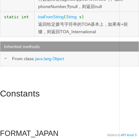
phoneNumber为null，则返回null
static int
toaFromString
(
String
s)
返回给定拨号字符串的TOA基本上，如果有+前
缀，则返回TOA_International
Inherited methods
From class
java.lang.Object
Constants
FORMAT_JAPAN
Added in
API level 3