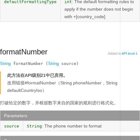
: The default formatting rules to
defaultFormattingType
int
apply if the number does not begin
with +[country_code]
formatNumber
Added in
API level 1
String
 formatNumber (
String
 source)
此方法在API级别21中已弃用。
改用链接#formatNumber（String phoneNumber，String
defaultCountryIso）
打破给定的数字，并根据数字来自的国家的规则进行格式化。
Parameters
: The phone number to format
source
String