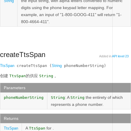
the input string, with alpha letters converted to numeric
String
digits using the phone keypad letter mapping. For
example, an input of "1-800-GOOG-411" will return "1-
800-4664-411".
createTtsSpan
Added in
API level 23
TtsSpan
 createTtsSpan (
String
 phoneNumberString)
创建
的供应
。
TtsSpan
String
Parameters
: A
the entirety of which
phoneNumberString
String
String
represents a phone number.
Returns
A
for .
TtsSpan
TtsSpan