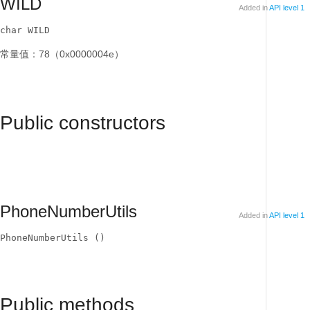
WILD
Added in
API level 1
char WILD
常量值：78（0x0000004e）
Public constructors
PhoneNumberUtils
Added in
API level 1
PhoneNumberUtils ()
Public methods