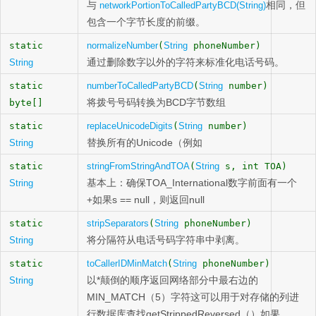
与
相同，但
networkPortionToCalledPartyBCD(String)
包含一个字节长度的前缀。
static
normalizeNumber
(
String
phoneNumber)
通过删除数字以外的字符来标准化电话号码。
String
static
numberToCalledPartyBCD
(
String
number)
将拨号号码转换为BCD字节数组
byte[]
static
replaceUnicodeDigits
(
String
number)
替换所有的Unicode（例如
String
static
stringFromStringAndTOA
(
String
s, int TOA)
基本上：确保TOA_International数字前面有一个
String
+如果s == null，则返回null
static
stripSeparators
(
String
phoneNumber)
将分隔符从电话号码字符串中剥离。
String
static
toCallerIDMinMatch
(
String
phoneNumber)
以*颠倒的顺序返回网络部分中最右边的
String
MIN_MATCH（5）字符这可以用于对存储的列进
行数据库查找getStrippedReversed（）如果