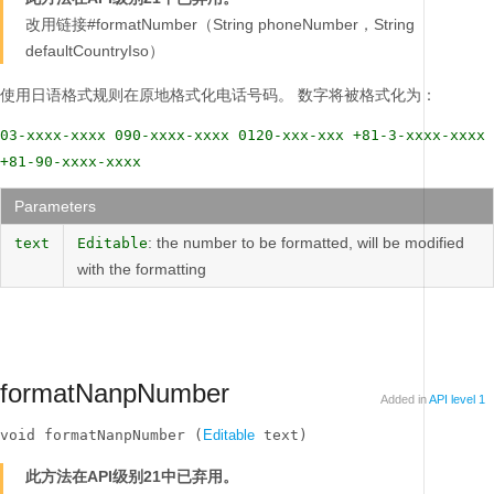
改用链接#formatNumber（String phoneNumber，String
defaultCountryIso）
使用日语格式规则在原地格式化电话号码。
数字将被格式化为：
03-xxxx-xxxx 090-xxxx-xxxx 0120-xxx-xxx +81-3-xxxx-xxxx
+81-90-xxxx-xxxx
Parameters
: the number to be formatted, will be modified
text
Editable
with the formatting
formatNanpNumber
Added in
API level 1
void formatNanpNumber (
Editable
 text)
此方法在API级别21中已弃用。