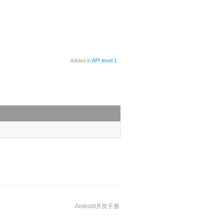
Added in
API level 1
Android开发手册