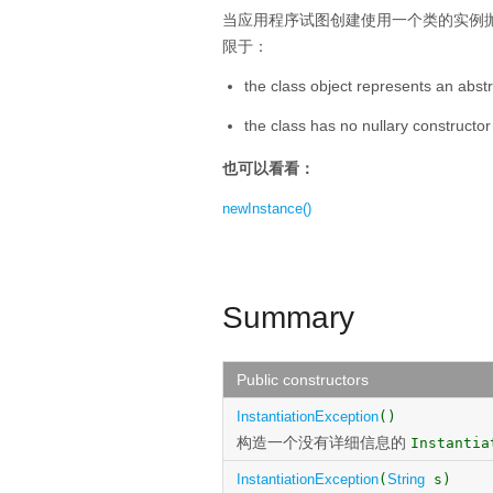
当应用程序试图创建使用一个类的实例
限于：
the class object represents an abstra
the class has no nullary constructor
也可以看看：
newInstance()
Summary
Public constructors
InstantiationException
()
构造一个没有详细信息的
Instantia
InstantiationException
(
String
s)