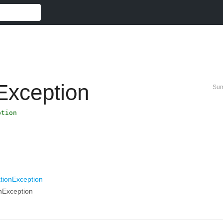
nException
Su
ption
ationException
onException