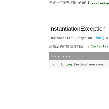
构造一个没有详细消息的
Instantiati
InstantiationException
InstantiationException (
String
 s
用指定的详细信息构造一个
Instantia
Parameters
: the detail message.
s
String