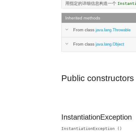
用指定的详细信息构造一个
Instant
Inherited methods
From class
java.lang.Throwable
From class
java.lang.Object
Public constructors
InstantiationException
InstantiationException ()