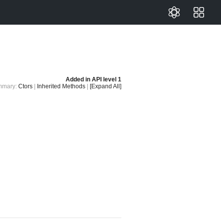
Added in
API level 1
mmary:
Ctors
|
Inherited Methods
|
[Expand All]