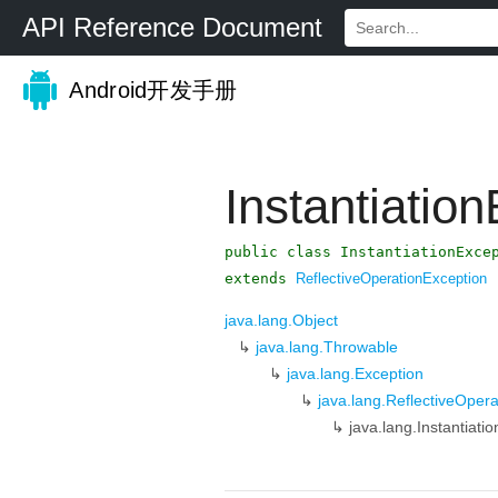
API Reference Document
Android开发手册
Instantiatio
public class InstantiationExce
extends
ReflectiveOperationException
java.lang.Object
↳
java.lang.Throwable
↳
java.lang.Exception
↳
java.lang.ReflectiveOper
↳
java.lang.Instantiati