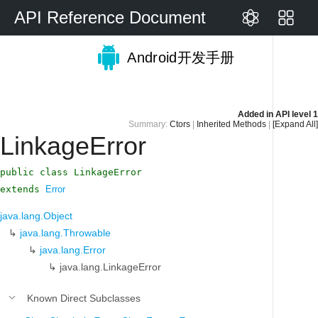
API Reference Document
Android开发手册
Added in
API level 1
Summary:
Ctors
|
Inherited Methods
|
[Expand All]
LinkageError
public class LinkageError
extends
Error
java.lang.Object
↳
java.lang.Throwable
↳
java.lang.Error
↳
java.lang.LinkageError
Known Direct Subclasses