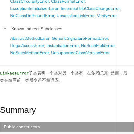
ClassCircularityError
,
ClassFormatError
,
ExceptionInInitializerError
,
IncompatibleClassChangeError
,
NoClassDefFoundError
,
UnsatisfiedLinkError
,
VerifyError
Known Indirect Subclasses
AbstractMethodError
,
GenericSignatureFormatError
,
IllegalAccessError
,
InstantiationError
,
NoSuchFieldError
,
NoSuchMethodError
,
UnsupportedClassVersionError
子类表明一个类对另一个类有一些依赖关系;
然而，后一
LinkageError
类在编写前一类后变得不相适应。
Summary
Public constructors