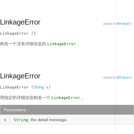
LinkageError
Added in
API level 1
LinkageError ()
构造一个没有详细信息的
。
LinkageError
LinkageError
Added in
API level 1
LinkageError (
String
 s)
用指定的详细信息构造一个
。
LinkageError
Parameters
: the detail message.
s
String