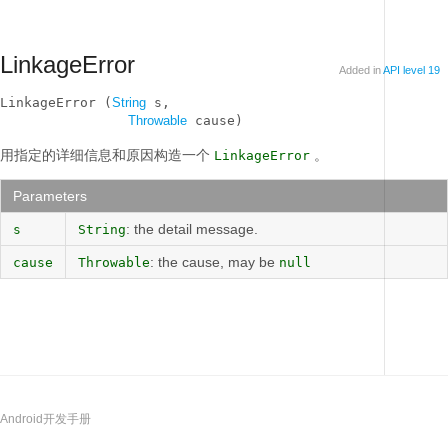
LinkageError
Added in
API level 19
LinkageError (
String
 s, 

Throwable
 cause)
用指定的详细信息和原因构造一个
。
LinkageError
Parameters
: the detail message.
s
String
: the cause, may be
cause
Throwable
null
Android开发手册