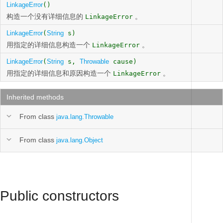
LinkageError
()
构造一个没有详细信息的
。
LinkageError
LinkageError
(
String
s)
用指定的详细信息构造一个
。
LinkageError
LinkageError
(
String
s,
Throwable
cause)
用指定的详细信息和原因构造一个
。
LinkageError
Inherited methods
From class
java.lang.Throwable
From class
java.lang.Object
Public constructors