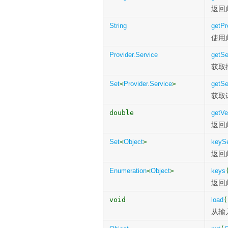
返回
String
getPr
使用
Provider.Service
getSe
获取
Set
<
Provider.Service
>
getSe
获取
double
getVe
返回
Set
<
Object
>
keyS
返回
Enumeration
<
Object
>
keys
返回
void
load
(
从输