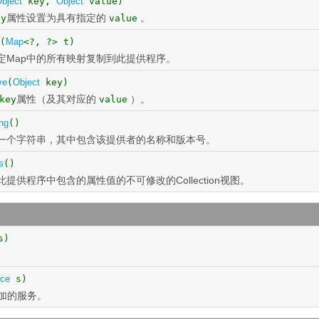
bject
key,
Object
value)
属性设置为具有指定的
。
ey
value
(
Map
<?, ?> t)
定Map中的所有映射复制到此提供程序。
ve
(
Object
key)
属性（及其对应的
）。
key
value
ing
()
一个字符串，其中包含该提供者的名称和版本号。
s
()
此提供程序中包含的属性值的不可修改的Collection视图。
s)
ice
s)
加的服务。