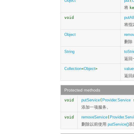
Object
put
(
O
将
k
void
putAll
将指
Object
remo
删除
String
toStr
返回
Collection
<
Object
>
value
返回
Protected methods
void
putService
(
Provider.Service
添加一项服务。
void
removeService
(
Provider.Serv
删除以前使用
添
putService()