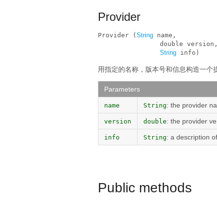
Provider
Provider (
String
 name, 

                double version,
String
 info)
用指定的名称，版本号和信息构造一个
Parameters
: the provider n
name
String
: the provider v
version
double
: a description o
info
String
Public methods