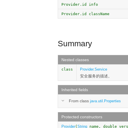
Provider.id info
Provider.id className
Summary
Nested classes
class
Provider.Service
安全服务的描述。
Inherited fields
From class
java.util.Properties
Protected constructors
Provider
(
String
name, double ver