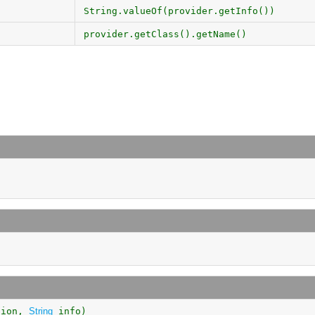
String.valueOf(provider.getInfo())
provider.getClass().getName()
sion,
String
info)