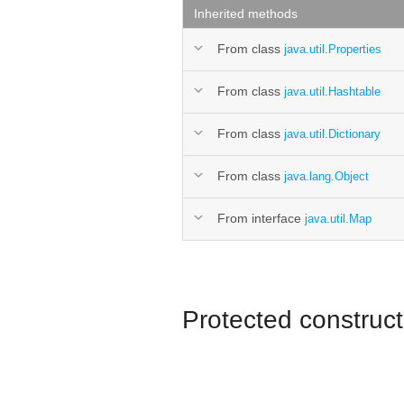
Inherited methods
From class
java.util.Properties
From class
java.util.Hashtable
From class
java.util.Dictionary
From class
java.lang.Object
From interface
java.util.Map
Protected construct