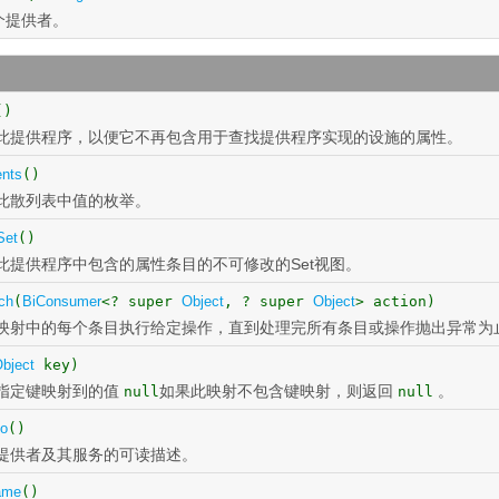
个提供者。
()
此提供程序，以便它不再包含用于查找提供程序实现的设施的属性。
ents
()
此散列表中值的枚举。
Set
()
此提供程序中包含的属性条目的不可修改的Set视图。
ch
(
BiConsumer
<? super
Object
, ? super
Object
> action)
映射中的每个条目执行给定操作，直到处理完所有条目或操作抛出异常为
bject
key)
指定键映射到的值
如果此映射不包含键映射，则返回
。
null
null
fo
()
提供者及其服务的可读描述。
ame
()