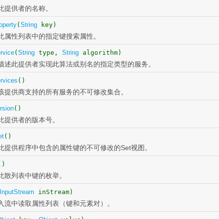
此提供者的名称。
operty
(
String
key)
此属性列表中的指定键搜索属性。
rvice
(
String
type,
String
algorithm)
描述此提供者实现此算法或别名的指定类型的服务。
rvices
()
该提供商支持的所有服务的不可修改集合。
rsion
()
此提供者的版本号。
et
()
此提供程序中包含的属性键的不可修改的Set视图。
()
此散列表中键的枚举。
InputStream
inStream)
入流中读取属性列表（键和元素对）。