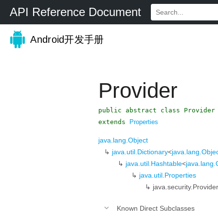
API Reference Document
Android开发手册
Provider
public abstract class Provider
extends
Properties
java.lang.Object
↳
java.util.Dictionary
<
java.lang.Obje
↳
java.util.Hashtable
<
java.lang.
↳
java.util.Properties
↳
java.security.Provide
Known Direct Subclasses