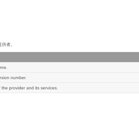
 

提供者。
ame.
ersion number.
f the provider and its services.