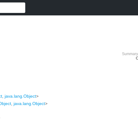
Summary
C
ct
,
java.lang.Object
>
Object
,
java.lang.Object
>
r