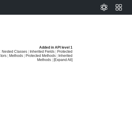
Added in
API level 1
:
Nested Classes
|
Inherited Fields
|
Protected
tors
|
Methods
|
Protected Methods
|
Inherited
Methods
|
[Expand All]