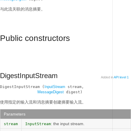
与此流关联的消息摘要。
Public constructors
DigestInputStream
Added in
API level 1
DigestInputStream (
InputStream
 stream, 

MessageDigest
 digest)
使用指定的输入流和消息摘要创建摘要输入流。
Parameters
: the input stream.
stream
InputStream