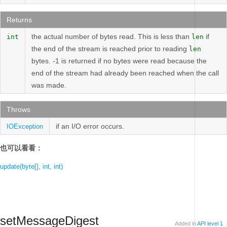
Returns
the actual number of bytes read. This is less than
if
int
len
the end of the stream is reached prior to reading
len
bytes. -1 is returned if no bytes were read because the
end of the stream had already been reached when the call
was made.
Throws
if an I/O error occurs.
IOException
也可以看看：
update(byte[], int, int)
setMessageDigest
Added in
API level 1