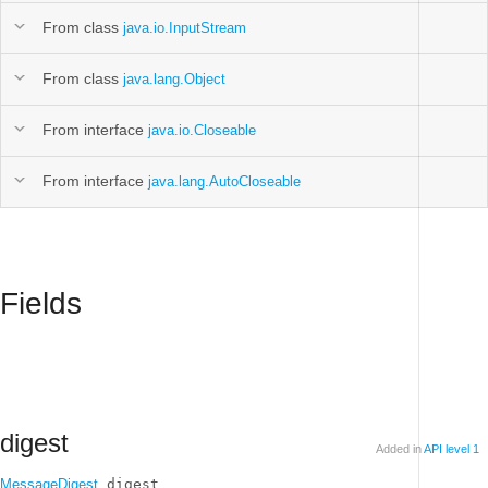
From class
java.io.InputStream
From class
java.lang.Object
From interface
java.io.Closeable
From interface
java.lang.AutoCloseable
Fields
digest
Added in
API level 1
MessageDigest
 digest