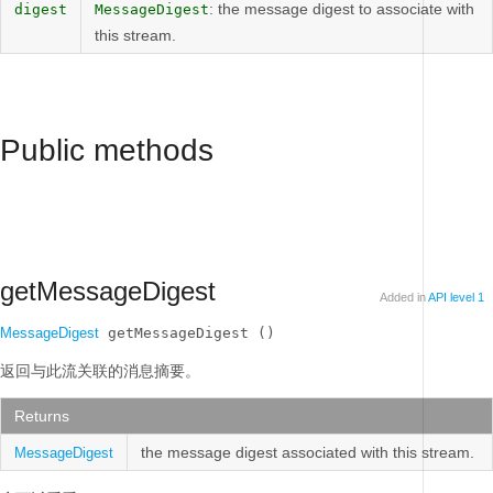
: the message digest to associate with
digest
MessageDigest
this stream.
Public methods
getMessageDigest
Added in
API level 1
MessageDigest
 getMessageDigest ()
返回与此流关联的消息摘要。
Returns
the message digest associated with this stream.
MessageDigest