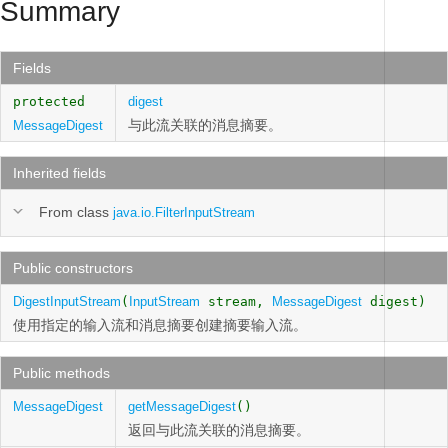
Summary
Fields
protected
digest
与此流关联的消息摘要。
MessageDigest
Inherited fields
From class
java.io.FilterInputStream
Public constructors
DigestInputStream
(
InputStream
stream,
MessageDigest
digest)
使用指定的输入流和消息摘要创建摘要输入流。
Public methods
MessageDigest
getMessageDigest
()
返回与此流关联的消息摘要。