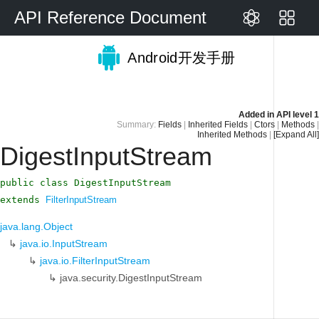
API Reference Document
Android开发手册
Added in
API level 1
Summary:
Fields
|
Inherited Fields
|
Ctors
|
Methods
|
Inherited Methods
|
[Expand All]
DigestInputStream
public class DigestInputStream
extends
FilterInputStream
java.lang.Object
↳
java.io.InputStream
↳
java.io.FilterInputStream
↳
java.security.DigestInputStream