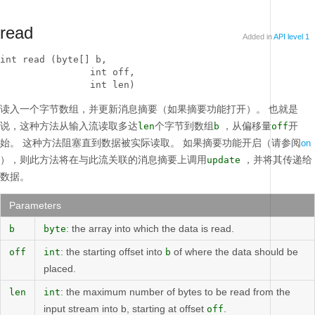
read
Added in
API level 1
int read (byte[] b, 

                int off, 

                int len)
读入一个字节数组，并更新消息摘要（如果摘要功能打开）。
也就是
说，这种方法从输入流读取多达
个字节到数组
，从偏移量
开
len
b
off
始。
这种方法阻塞直到数据被实际读取。
如果摘要功能开启（请参阅
on
），则此方法将在与此流关联的消息摘要上调用
，并将其传递给
update
数据。
Parameters
: the array into which the data is read.
b
byte
: the starting offset into
of where the data should be
off
int
b
placed.
: the maximum number of bytes to be read from the
len
int
input stream into b, starting at offset
.
off