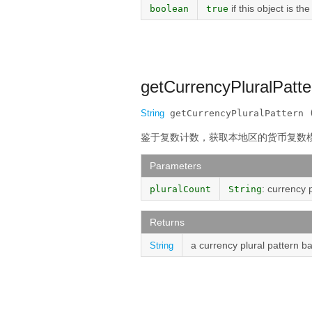
if this object is t
boolean
true
getCurrencyPluralPatte
String
 getCurrencyPluralPattern 
鉴于复数计数，获取本地区的货币复数
Parameters
: currency 
pluralCount
String
Returns
a currency plural pattern b
String