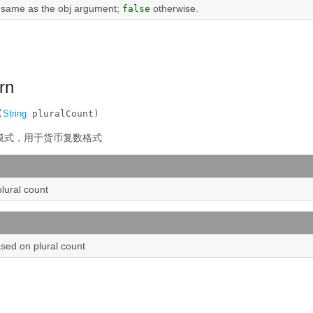
he same as the obj argument;
otherwise.
false
rn
(
String
 pluralCount)
模式，用于货币复数格式
plural count
ased on plural count