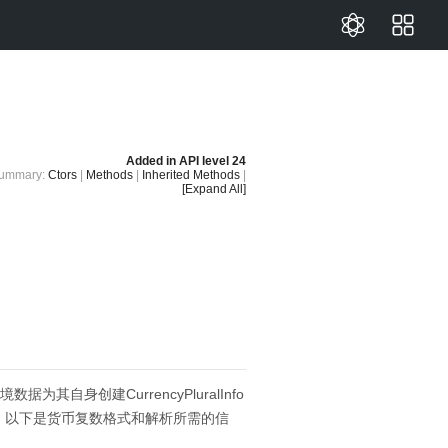
Added in
API level 24
ummary:
Ctors
|
Methods
|
Inherited Methods
|
[Expand All]
境数据为其自身创建CurrencyPluralInfo
。
以下是货币复数格式和解析所需的信