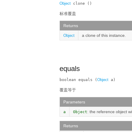
Object
 clone ()
标准覆盖
Returns
a clone of this instance.
Object
equals
boolean equals (
Object
 a)
覆盖等于
Parameters
: the reference object w
a
Object
Returns