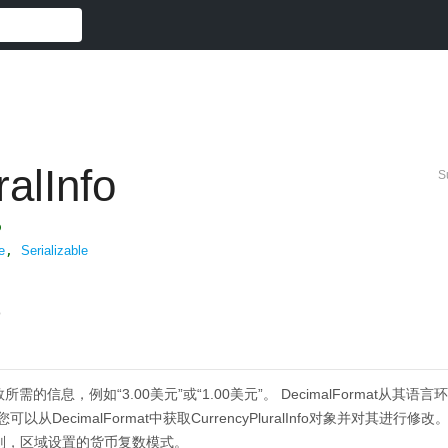
alInfo
S
o
e
,
Serializable
o
数所需的信息，例如“3.00美元”或“1.00美元”。
DecimalFormat从其语言环
ecimalFormat中获取CurrencyPluralInfo对象并对其进行修改
则，区域设置的货币复数模式。