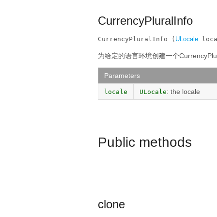
CurrencyPluralInfo
CurrencyPluralInfo (
ULocale
 loc
为给定的语言环境创建一个CurrencyPlur
Parameters
: the locale
locale
ULocale
Public methods
clone