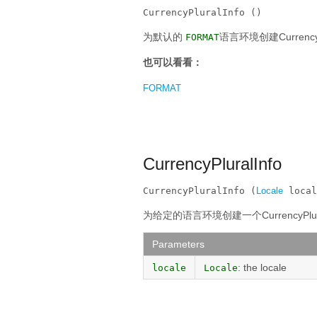
CurrencyPluralInfo ()
为默认的
语言环境创建CurrencyP
FORMAT
也可以看看：
FORMAT
CurrencyPluralInfo
CurrencyPluralInfo (
Locale
 local
为给定的语言环境创建一个CurrencyPlur
Parameters
: the locale
locale
Locale