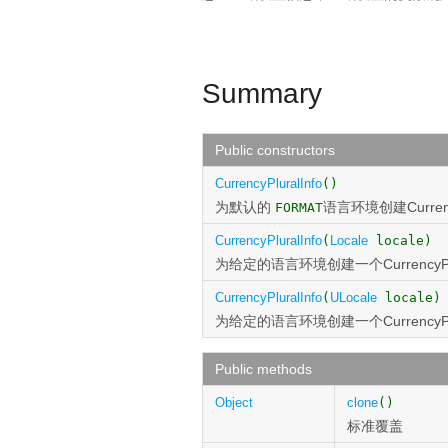
Summary
Public constructors
CurrencyPluralInfo
()
为默认的
语言环境创建Currenc
FORMAT
CurrencyPluralInfo
(
Locale
locale)
为给定的语言环境创建一个CurrencyPlu
CurrencyPluralInfo
(
ULocale
locale)
为给定的语言环境创建一个CurrencyPlu
Public methods
Object
clone
()
标准覆盖