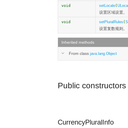
void
setLocale
(
ULoca
设置区域设置。
void
setPluralRules
(
S
设置复数规则。
Inherited methods
From class
java.lang.Object
Public constructors
CurrencyPluralInfo