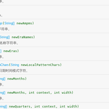
串。
e。
gs
(
String[]
newAmpms)
m字符串。
String[]
newEraNames)
名称字符串。
[]
newEras)
串。
nChars
(
String
newLocalPatternChars)
日期时间模式字符。
ing[]
newMonths)
串。
ing[]
newMonths, int context, int width)
串。
ring[]
newQuarters, int context, int width)