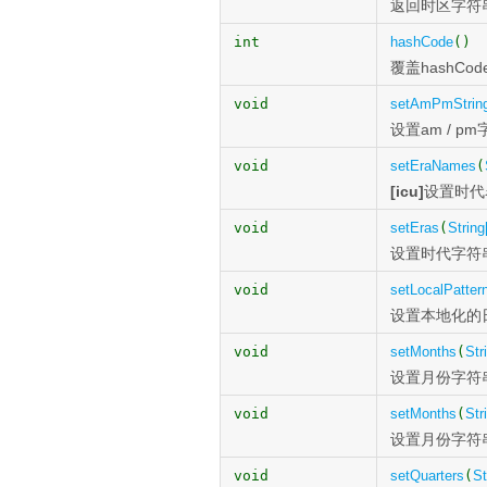
返回时区字符
int
hashCode
()
覆盖hashCod
void
setAmPmStrin
设置am / p
void
setEraNames
(
[icu]
设置时代
void
setEras
(
String
设置时代字符
void
setLocalPatter
设置本地化的
void
setMonths
(
Str
设置月份字符
void
setMonths
(
Str
设置月份字符
void
setQuarters
(
St