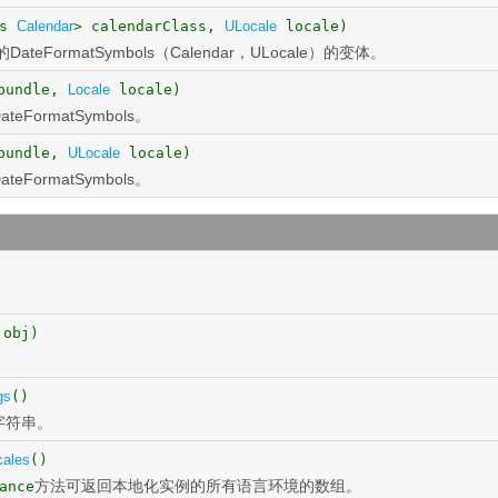
ds
Calendar
> calendarClass,
ULocale
locale)
DateFormatSymbols（Calendar，ULocale）的变体。
undle,
Locale
locale)
ormatSymbols。
undle,
ULocale
locale)
ormatSymbols。
obj)
gs
()
m字符串。
cales
()
方法可返回本地化实例的所有语言环境的数组。
ance