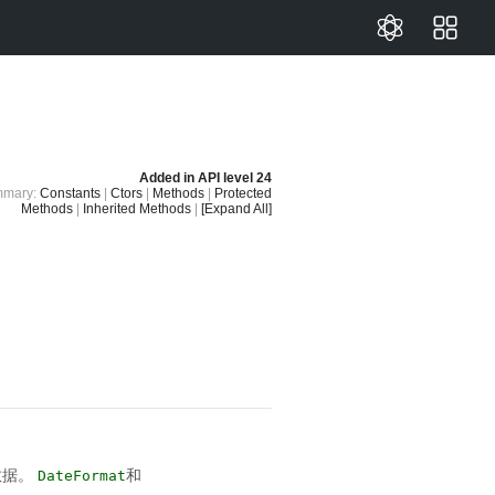
Added in
API level 24
mary:
Constants
|
Ctors
|
Methods
|
Protected
Methods
|
Inherited Methods
|
[Expand All]
数据。
和
DateFormat