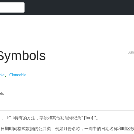
Symbols
Sum
ble
,
Cloneable
ls
。
ICU特有的方法，字段和其他功能标记为“
[icu]
”。
s
的日期时间格式数据的公共类，例如月份名称，一周中的日期名称和时区