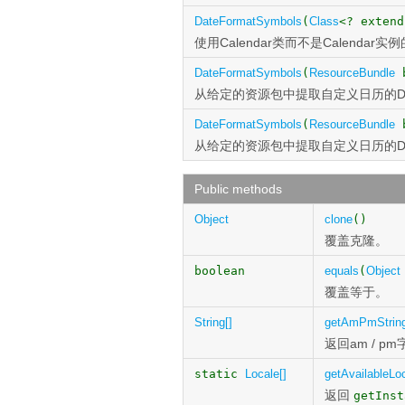
DateFormatSymbols
(
Class
<? exten
使用Calendar类而不是Calendar实例的
DateFormatSymbols
(
ResourceBundle
b
从给定的资源包中提取自定义日历的DateF
DateFormatSymbols
(
ResourceBundle
b
从给定的资源包中提取自定义日历的DateF
Public methods
Object
clone
()
覆盖克隆。
boolean
equals
(
Object
覆盖等于。
String[]
getAmPmStrin
返回am / p
static
Locale[]
getAvailableLo
返回
getInst