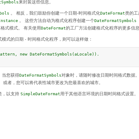
来封装这些信息。
tSymbols
。
相反，我们鼓励你创建一个日期-时间格式化
类的工
bols
DateFormat
。
这些方法自动为格式化程序创建一个
Instance
DateFormatSymbols
其格式模式。
有关使用
的工厂方法创建格式化程序的更多信
DateFormat
模式的日期 - 时间格式化程序，则可以这样做：
attern, new DateFormatSymbols(aLocale)).

。
当您获得
对象时，请随时修改日期时间格式数据
DateFormatSymbols
。
或者，您可以将代表性城市更改为您最喜欢的城市。
类，以支持
用于其他语言环境的日期时间格式设置。
SimpleDateFormat