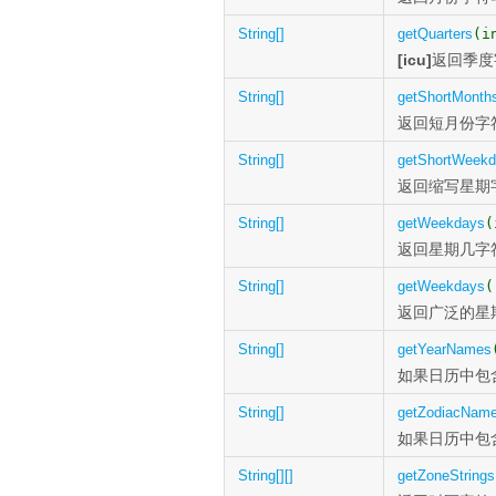
String[]
getQuarters
(i
[icu]
返回季度
String[]
getShortMonth
返回短月份字
String[]
getShortWeek
返回缩写星期
String[]
getWeekdays
(
返回星期几字
String[]
getWeekdays
(
返回广泛的星
String[]
getYearNames
如果日历中包
String[]
getZodiacNam
如果日历中包含
String[][]
getZoneStrings