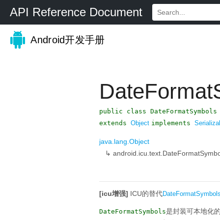
API Reference Document
Android开发手册
DateFormat
public class DateFormatSymbols
extends
Object
implements
Serializa
java.lang.Object
↳
android.icu.text.DateFormatSymbo
[icu增强]
ICU的替代
DateFormatSymbol
是封装可本地化
DateFormatSymbols