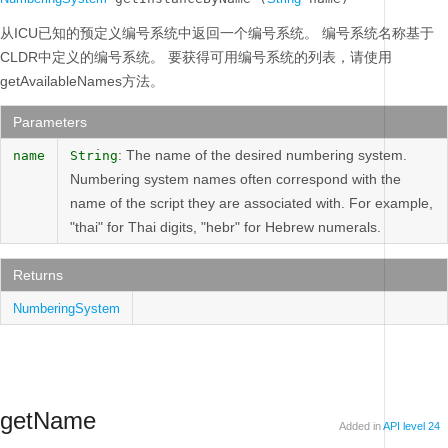
从ICU已知的预定义编号系统中返回一个编号系统。
编号系统名称基于
CLDR中定义的编号系统。
要获得可用编号系统的列表，请使用
getAvailableNames方法。
Parameters
: The name of the desired numbering system.
name
String
Numbering system names often correspond with the
name of the script they are associated with. For example,
"thai" for Thai digits, "hebr" for Hebrew numerals.
Returns
NumberingSystem
getName
Added in
API level 24