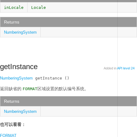
inLocale
Locale
Returns
NumberingSystem
getInstance
Added in
API level 24
NumberingSystem
 getInstance ()
返回缺省的
区域设置的默认编号系统。
FORMAT
Returns
NumberingSystem
也可以看看：
FORMAT