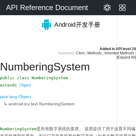
API Reference Document
Android开发手册
Added in
API level 24
Summary:
Ctors
|
Methods
|
Inherited Methods
|
[Expand All]
NumberingSystem
public class NumberingSystem
extends
Object
java.lang.Object
↳
android.icu.text.NumberingSystem
是所有数字系统的基类。
该类提供了用于设置不同编
NumberingSystem