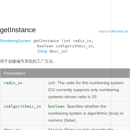
getInstance
Added in
API level 24
NumberingSystem
 getInstance (int radix_in, 

                boolean isAlgorithmic_in, 

String
 desc_in)
用于创建编号系统的工厂方法。
Parameters
: The radix for this numbering system.
radix_in
int
ICU currently supports only numbering
systems whose radix is 10.
: Specifies whether the
isAlgorithmic_in
boolean
numbering system is algorithmic (true) or
numeric (false).
: String used to describe the
desc_in
String