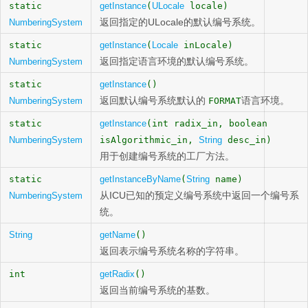
static
getInstance
(
ULocale
locale)
返回指定的ULocale的默认编号系统。
NumberingSystem
static
getInstance
(
Locale
inLocale)
返回指定语言环境的默认编号系统。
NumberingSystem
static
getInstance
()
返回默认编号系统默认的
语言环境。
NumberingSystem
FORMAT
static
getInstance
(int radix_in, boolean
NumberingSystem
isAlgorithmic_in,
String
desc_in)
用于创建编号系统的工厂方法。
static
getInstanceByName
(
String
name)
从ICU已知的预定义编号系统中返回一个编号系
NumberingSystem
统。
String
getName
()
返回表示编号系统名称的字符串。
int
getRadix
()
返回当前编号系统的基数。