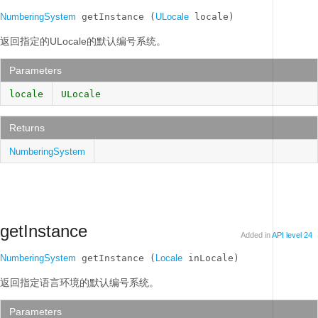
NumberingSystem
 getInstance (
ULocale
 locale)
返回指定的ULocale的默认编号系统。
Parameters
locale
ULocale
Returns
NumberingSystem
getInstance
Added in
API level 24
NumberingSystem
 getInstance (
Locale
 inLocale)
返回指定语言环境的默认编号系统。
Parameters