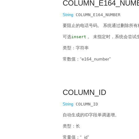
COLUMN_E164_NUM
String
 COLUMN_E164_NUMBER
要阻止的电话号码。
系统通过删除所有
可选
。
未指定时，系统会尝试
insert
类型：字符串
常数值：“e164_number”
COLUMN_ID
String
 COLUMN_ID
自动生成的ID字段单调递增。
类型：长
常量值：“_id”