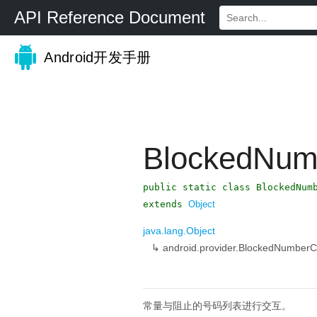
API Reference Document
Android开发手册
BlockedNum
public static class BlockedNum
extends
Object
java.lang.Object
↳
android.provider.BlockedNumber
常量与阻止的号码列表进行交互。