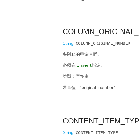
COLUMN_ORIGINAL
String
 COLUMN_ORIGINAL_NUMBER
要阻止的电话号码。
必须在
指定。
insert
类型：字符串
常量值：“original_number”
CONTENT_ITEM_TY
String
 CONTENT_ITEM_TYPE