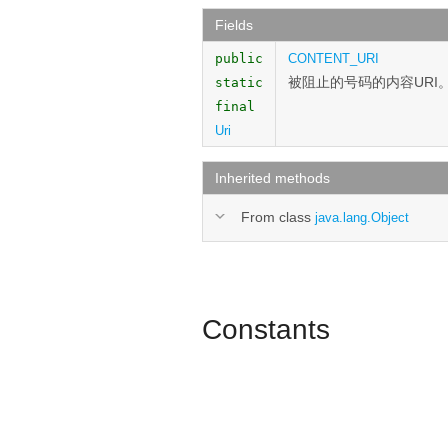
Fields
public
CONTENT_URI
被阻止的号码的内容URI
static
final
Uri
Inherited methods
From class
java.lang.Object
Constants