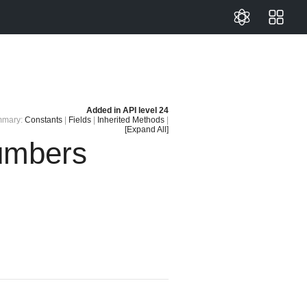
Added in
API level 24
mary:
Constants
|
Fields
|
Inherited Methods
|
[Expand All]
umbers