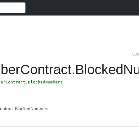
Sum
berContract.BlockedN
berContract.BlockedNumbers
Contract.BlockedNumbers