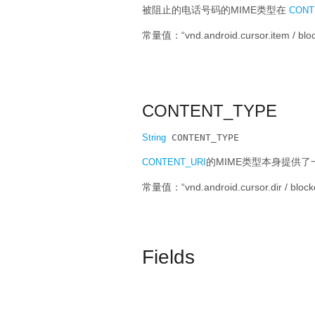
被阻止的电话号码的MIME类型在
CONT
常量值：“vnd.android.cursor.item / bl
CONTENT_TYPE
String
 CONTENT_TYPE
的MIME类型本身提供
CONTENT_URI
常量值：“vnd.android.cursor.dir / bloc
Fields