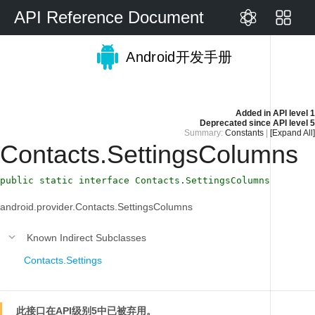
API Reference Document
Android开发手册
Added in
API level 1
Deprecated since
API level 5
Summary:
Constants
|
[Expand All]
Contacts.SettingsColumns
public static interface Contacts.SettingsColumns
android.provider.Contacts.SettingsColumns
Known Indirect Subclasses
Contacts.Settings
此接口在API级别5中已被弃用。