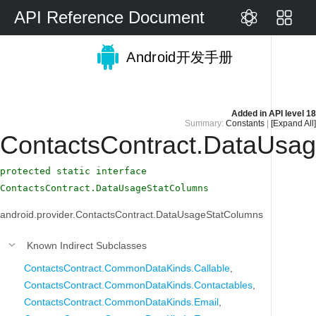
API Reference Document
Android开发手册
Added in
API level 18
Summary:
Constants
|
[Expand All]
ContactsContract.DataUsa
protected static interface
ContactsContract.DataUsageStatColumns
android.provider.ContactsContract.DataUsageStatColumns
Known Indirect Subclasses
ContactsContract.CommonDataKinds.Callable
,
ContactsContract.CommonDataKinds.Contactables
,
ContactsContract.CommonDataKinds.Email
,