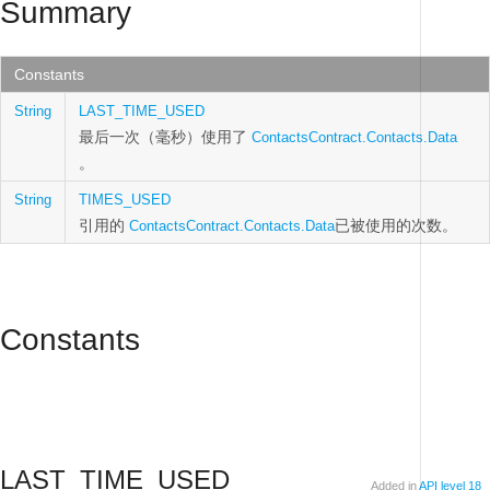
Summary
Constants
String
LAST_TIME_USED
最后一次（毫秒）使用了
ContactsContract.Contacts.Data
。
String
TIMES_USED
引用的
已被使用的次数。
ContactsContract.Contacts.Data
Constants
LAST_TIME_USED
Added in
API level 18