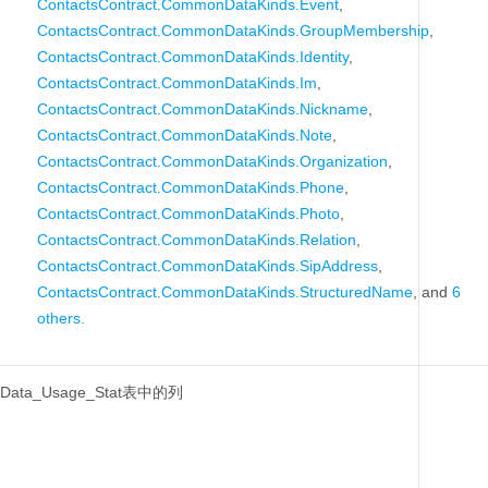
ContactsContract.CommonDataKinds.Event
,
ContactsContract.CommonDataKinds.GroupMembership
,
ContactsContract.CommonDataKinds.Identity
,
ContactsContract.CommonDataKinds.Im
,
ContactsContract.CommonDataKinds.Nickname
,
ContactsContract.CommonDataKinds.Note
,
ContactsContract.CommonDataKinds.Organization
,
ContactsContract.CommonDataKinds.Phone
,
ContactsContract.CommonDataKinds.Photo
,
ContactsContract.CommonDataKinds.Relation
,
ContactsContract.CommonDataKinds.SipAddress
,
ContactsContract.CommonDataKinds.StructuredName
, and
6
others.
Data_Usage_Stat表中的列