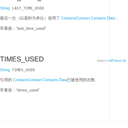
String
 LAST_TIME_USED
最后一次（以毫秒为单位）使用了
。
ContactsContract.Contacts.Data
常量值：“last_time_used”
TIMES_USED
Added in
API level 18
String
 TIMES_USED
引用的
已被使用的次数。
ContactsContract.Contacts.Data
常量值：“times_used”