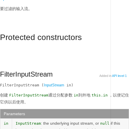
要过滤的输入流。
Protected constructors
FilterInputStream
Added in
API level 1
FilterInputStream (
InputStream
 in)
创建
通过分配参数
到外地
，以便记住
FilterInputStream
in
this.in
它供以后使用。
Parameters
: the underlying input stream, or
if this
in
InputStream
null