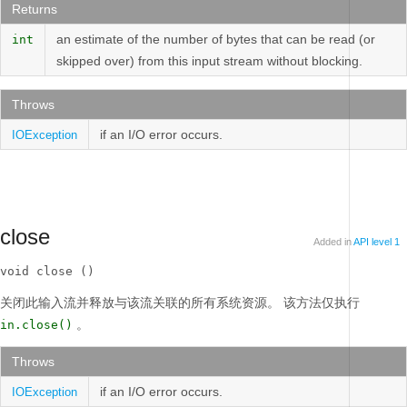
Returns
an estimate of the number of bytes that can be read (or
int
skipped over) from this input stream without blocking.
Throws
if an I/O error occurs.
IOException
close
Added in
API level 1
void close ()
关闭此输入流并释放与该流关联的所有系统资源。
该方法仅执行
。
in.close()
Throws
if an I/O error occurs.
IOException