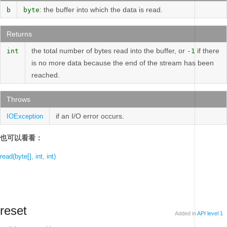
: the buffer into which the data is read.
b
byte
Returns
the total number of bytes read into the buffer, or
if there
int
-1
is no more data because the end of the stream has been
reached.
Throws
if an I/O error occurs.
IOException
也可以看看：
read(byte[], int, int)
reset
Added in
API level 1