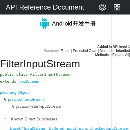
API Reference Document
Android开发手册
Added in
API level 1
Summary:
Fields
|
Protected Ctors
|
Methods
|
Inherited
Methods
|
[Expand All]
FilterInputStream
public class FilterInputStream
extends
InputStream
java.lang.Object
↳
java.io.InputStream
↳
java.io.FilterInputStream
Known Direct Subclasses
Base64InputStream
,
BufferedInputStream
,
CheckedInputStream
,