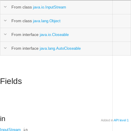
From class
java.io.InputStream
From class
java.lang.Object
From interface
java.io.Closeable
From interface
java.lang.AutoCloseable
Fields
in
Added in
API level 1
InputStream
 in