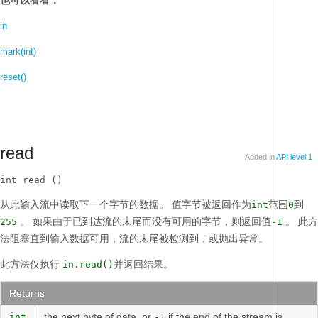
也可以看看：
in
mark(int)
reset()
read
Added in
API level 1
int read ()
从此输入流中读取下一个字节的数据。
值字节被返回作为
范围
到
int
0
。
如果由于已到达流的末尾而没有可用的字节，则返回值
。
此方
255
-1
法阻塞直到输入数据可用，流的末尾被检测到，或抛出异常。
此方法仅执行
并返回结果。
in.read()
Returns
the next byte of data, or
if the end of the stream is
int
-1