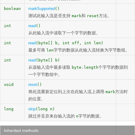
boolean
markSupported
()
测试此输入流是否支持
和
方法。
mark
reset
int
read
()
从此输入流中读取下一个字节的数据。
int
read
(byte[] b, int off, int len)
最多可将
字节的数据从此输入流转换为字节数组。
len
int
read
(byte[] b)
从该输入流中最多读取
个字节的数据到
byte.length
一个字节数组中。
void
reset
()
将此流重新定位到上次在此输入流上调用
方法时
mark
的位置。
long
skip
(long n)
跳过并丢弃来自输入流的
字节的数据。
n
Inherited methods