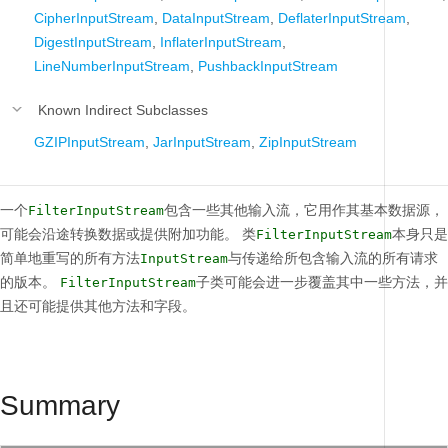
CipherInputStream
,
DataInputStream
,
DeflaterInputStream
,
DigestInputStream
,
InflaterInputStream
,
LineNumberInputStream
,
PushbackInputStream
Known Indirect Subclasses
GZIPInputStream
,
JarInputStream
,
ZipInputStream
一个
包含一些其他输入流，它用作其基本数据源，
FilterInputStream
可能会沿途转换数据或提供附加功能。
类
本身只是
FilterInputStream
简单地重写的所有方法
与传递给所包含输入流的所有请求
InputStream
的版本。
子类可能会进一步覆盖其中一些方法，并
FilterInputStream
且还可能提供其他方法和字段。
Summary