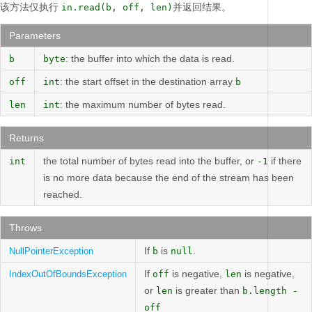
该方法仅执行
并返回结果。
in.read(b, off, len)
Parameters
: the buffer into which the data is read.
b
byte
: the start offset in the destination array
off
int
b
: the maximum number of bytes read.
len
int
Returns
the total number of bytes read into the buffer, or
if there
int
-1
is no more data because the end of the stream has been
reached.
Throws
If
is
.
NullPointerException
b
null
If
is negative,
is negative,
IndexOutOfBoundsException
off
len
or
is greater than
len
b.length -
off