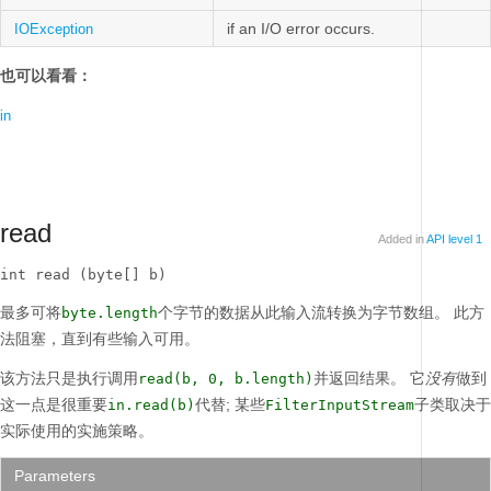
if an I/O error occurs.
IOException
也可以看看：
in
read
Added in
API level 1
int read (byte[] b)
最多可将
个字节的数据从此输入流转换为字节数组。
此方
byte.length
法阻塞，直到有些输入可用。
该方法只是执行调用
并返回结果。
它
没有
做到
read(b, 0, b.length)
这一点是很重要
代替;
某些
子类取决于
in.read(b)
FilterInputStream
实际使用的实施策略。
Parameters