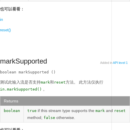
也可以看看：
in
reset()
markSupported
Added in
API level 1
boolean markSupported ()
测试此输入流是否支持
和
方法。
此方法仅执行
mark
reset
。
in.markSupported()
Returns
if this stream type supports the
and
boolean
true
mark
reset
method;
otherwise.
false