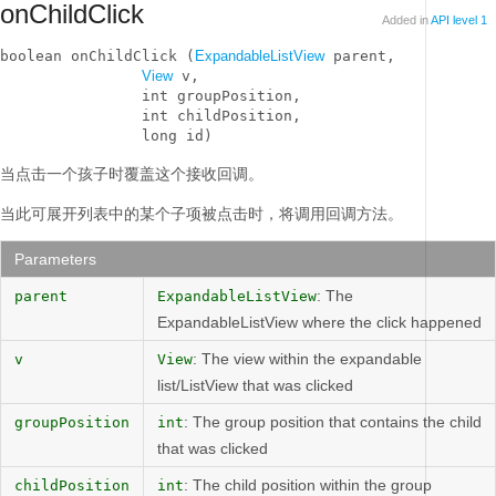
onChildClick
Added in
API level 1
boolean onChildClick (
ExpandableListView
 parent, 

View
 v, 

                int groupPosition, 

                int childPosition, 

                long id)
当点击一个孩子时覆盖这个接收回调。
当此可展开列表中的某个子项被点击时，将调用回调方法。
Parameters
: The
parent
ExpandableListView
ExpandableListView where the click happened
: The view within the expandable
v
View
list/ListView that was clicked
: The group position that contains the child
groupPosition
int
that was clicked
: The child position within the group
childPosition
int