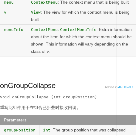
: The context menu that is being built
menu
ContextMenu
: The view for which the context menu is being
v
View
built
: Extra information
menuInfo
ContextMenu.ContextMenuInfo
about the item for which the context menu should be
shown. This information will vary depending on the
class of v.
onGroupCollapse
Added in
API level 1
void onGroupCollapse (int groupPosition)
重写此组件用于在组合已折叠时接收回调。
Parameters
: The group position that was collapsed
groupPosition
int