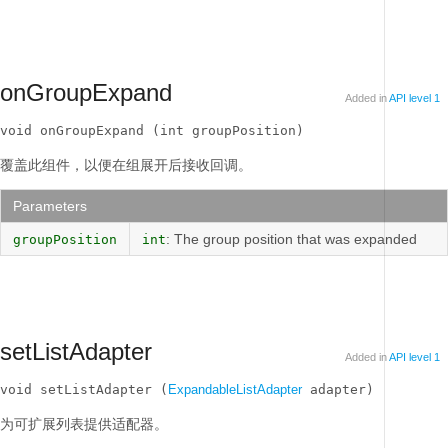
onGroupExpand
Added in
API level 1
void onGroupExpand (int groupPosition)
覆盖此组件，以便在组展开后接收回调。
Parameters
: The group position that was expanded
groupPosition
int
setListAdapter
Added in
API level 1
void setListAdapter (
ExpandableListAdapter
 adapter)
为可扩展列表提供适配器。