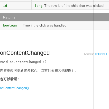
: The row id of the child that was clicked
id
long
Returns
True if the click was handled
boolean
onContentChanged
Added in
API level 1
void onContentChanged ()
内容更改时更新屏幕状态（当前列表和其他视图）。
也可以看看：
onContentChanged()