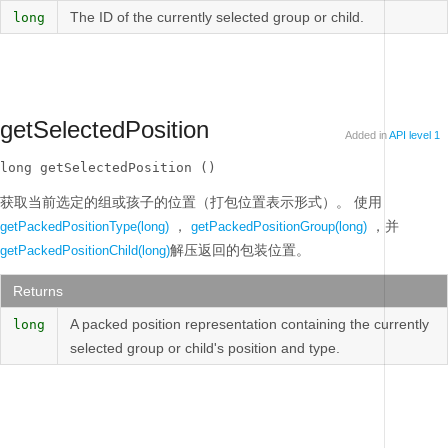
The ID of the currently selected group or child.
long
getSelectedPosition
Added in
API level 1
long getSelectedPosition ()
获取当前选定的组或孩子的位置（打包位置表示形式）。
使用
，
，并
getPackedPositionType(long)
getPackedPositionGroup(long)
解压返回的包装位置。
getPackedPositionChild(long)
Returns
A packed position representation containing the currently
long
selected group or child's position and type.