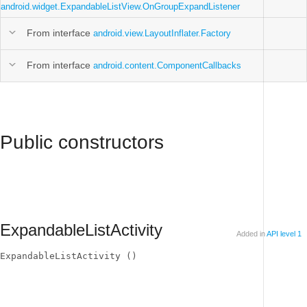
android.widget.ExpandableListView.OnGroupExpandListener
From interface
android.view.LayoutInflater.Factory
From interface
android.content.ComponentCallbacks
Public constructors
ExpandableListActivity
Added in
API level 1
ExpandableListActivity ()