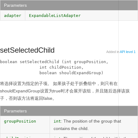
Parameters
adapter
ExpandableListAdapter
setSelectedChild
Added in
API level 1
boolean setSelectedChild (int groupPosition, 

                int childPosition, 

                boolean shouldExpandGroup)
将选择设置为指定的子项。
如果孩子处于折叠组中，则只有在
shouldExpandGroup设置为true时才会展开该组，并且随后选择该孩
子，否则该方法将返回false。
Parameters
: The position of the group that
groupPosition
int
contains the child.