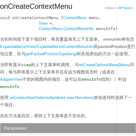
onCreateContextMenu
Added in
API level 1
void onCreateContextMenu (
ContextMenu
 menu, 

View
 v, 

ContextMenu.ContextMenuInfo
 menuInfo)
当长时间按下某个项目时，将其覆盖填充上下文菜单。
menuInfo将包含
其packedPosition是打
ExpandableListView.ExpandableListContextMenuInfo
包位置，应与
和其他类似的方法一起使用。
getPackedPositionType(long)
当即将显示
的上下文菜单时调用。
与
不
view
onCreateOptionsMenu(Menu)
同，每当即将显示上下文菜单并且应该为视图填充时（或者在
子类的视图内的项目，这可以在
找到））时会
AdapterView
menuInfo
。
menuInfo
使用
来知道何时选择了一
onContextItemSelected(android.view.MenuItem)
个项目。
在此方法返回后，保持上下文菜单是不安全的。
Parameters