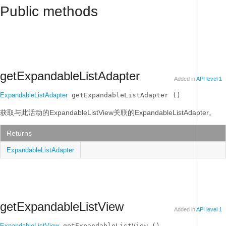
Public methods
getExpandableListAdapter
Added in
API level 1
ExpandableListAdapter
 getExpandableListAdapter ()
获取与此活动的ExpandableListView关联的ExpandableListAdapter。
Returns
ExpandableListAdapter
getExpandableListView
Added in
API level 1
ExpandableListView
 getExpandableListView ()