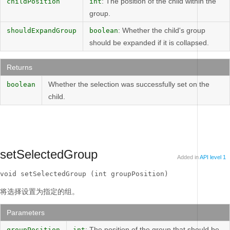
: The position of the child within the
childPosition
int
group.
: Whether the child's group
shouldExpandGroup
boolean
should be expanded if it is collapsed.
Returns
Whether the selection was successfully set on the
boolean
child.
setSelectedGroup
Added in
API level 1
void setSelectedGroup (int groupPosition)
将选择设置为指定的组。
Parameters
: The position of the group that should be
groupPosition
int