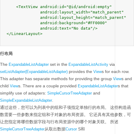
     <TextView android:id="@id/android:empty"

               android:layout_width="match_parent" 

               android:layout_height="match_parent"

               android:background="#FF0000"

               android:text="No data"/>

 </LinearLayout>

行布局
The
set in the
via
ExpandableListAdapter
ExpandableListActivity
provides the
s for each row.
setListAdapter(ExpandableListAdapter)
View
This adapter has separate methods for providing the group
s and
View
child
s. There are a couple provided
s that
View
ExpandableListAdapter
simplify use of adapters:
and
SimpleCursorTreeAdapter
.
SimpleExpandableListAdapter
通过这些，您可以为列表中的组和子项指定单独行的布局。
这些构造函
数需要一些参数来指定组和子对象的布局资源。
它还具有其他参数，可
让您指定将哪些数据字段与行布局资源中的哪个对象关联。
所述
从取出数据
S和
SimpleCursorTreeAdapter
Cursor