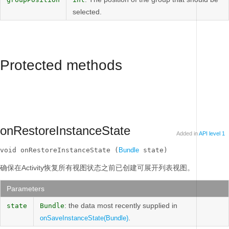
selected.
Protected methods
onRestoreInstanceState
Added in
API level 1
void onRestoreInstanceState (
Bundle
 state)
确保在Activity恢复所有视图状态之前已创建可展开列表视图。
Parameters
: the data most recently supplied in
state
Bundle
.
onSaveInstanceState(Bundle)