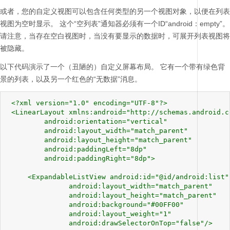
或者，您的自定义视图可以包含任何类型的另一个视图对象，以便在列表
视图为空时显示。
这个“空列表”通知器必须有一个ID“android：empty”。
请注意，当存在空白视图时，当没有要显示的数据时，可展开列表视图将
被隐藏。
以下代码演示了一个（丑陋的）自定义屏幕布局。
它有一个带有绿色背
景的列表，以及另一个红色的“无数据”消息。
 <?xml version="1.0" encoding="UTF-8"?>

 <LinearLayout xmlns:android="http://schemas.android.c
         android:orientation="vertical"

         android:layout_width="match_parent" 

         android:layout_height="match_parent"

         android:paddingLeft="8dp"

         android:paddingRight="8dp">

     <ExpandableListView android:id="@id/android:list"

               android:layout_width="match_parent" 

               android:layout_height="match_parent"

               android:background="#00FF00"

               android:layout_weight="1"

               android:drawSelectorOnTop="false"/>
