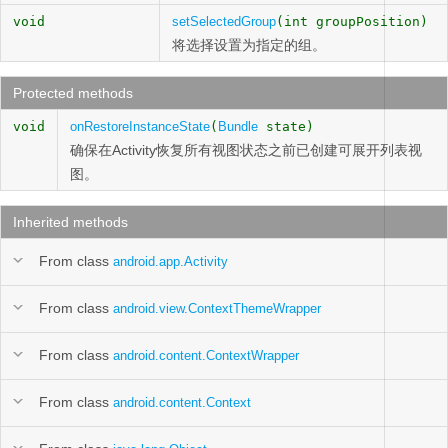
void
setSelectedGroup
(int groupPosition)
将选择设置为指定的组。
Protected methods
void
onRestoreInstanceState
(
Bundle
state)
确保在Activity恢复所有视图状态之前已创建可展开列表视
图。
Inherited methods
From class
android.app.Activity
From class
android.view.ContextThemeWrapper
From class
android.content.ContextWrapper
From class
android.content.Context