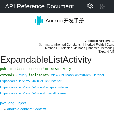
API Reference Document
Android开发手册
Added in
API level 1
Summary:
Inherited Constants
|
Inherited Fields
|
Ctors
|
Methods
|
Protected Methods
|
Inherited Methods
|
[Expand All]
ExpandableListActivity
public class ExpandableListActivity
extends
Activity
implements
View.OnCreateContextMenuListener
,
ExpandableListView.OnChildClickListener
,
ExpandableListView.OnGroupCollapseListener
,
ExpandableListView.OnGroupExpandListener
java.lang.Object
↳
android.content.Context