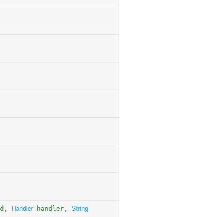
ed,
Handler
handler,
String