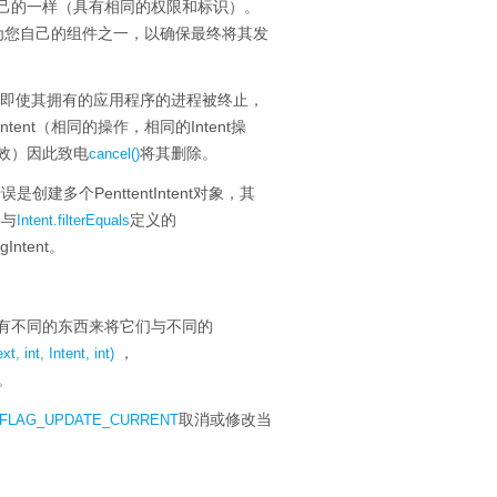
您自己的一样（具有相同的权限和标识）。
设置为您自己的组件之一，以确保最终将其发
即使其拥有的应用程序的进程被终止，
ent（相同的操作，相同的Intent操
有效）因此致电
将其删除。
cancel()
创建多个PenttentIntent对象，其
分与
定义的
Intent.filterEquals
ntent。
他们有不同的东西来将它们与不同的
，
t, int, Intent, int)
。
取消或修改当
FLAG_UPDATE_CURRENT