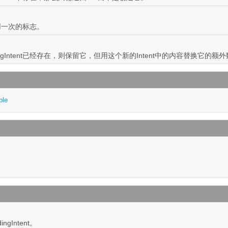
能使用一次的标志。
ngIntent已经存在，则保留它，但用这个新的Intent中的内容替换它的额
ble
gIntent。