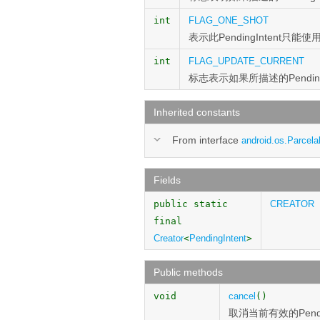
int
FLAG_ONE_SHOT
表示此PendingIntent只
int
FLAG_UPDATE_CURRENT
标志表示如果所描述的Pendi
Inherited constants
From interface
android.os.Parcela
Fields
public static
CREATOR
final
Creator
<
PendingIntent
>
Public methods
void
cancel
()
取消当前有效的Pendin