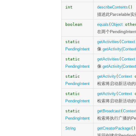
int
describeContents
()
描述此Parcela
boolean
equals
(
Object
othe
在两个PendingI
static
getActivities
(
Context
像
PendingIntent
getActivity(Context,
static
getActivities
(
Context
像
PendingIntent
getActivity(Context,
static
getActivity
(
Context
c
检索将启动新活动的Pen
PendingIntent
static
getActivity
(
Context
c
检索将启动新活动的Pen
PendingIntent
static
getBroadcast
(
Contex
检索将执行广播的Pend
PendingIntent
String
getCreatorPackage
()
返回创建此Pendin