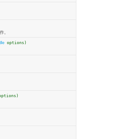
操作。
dle
options)
ptions)