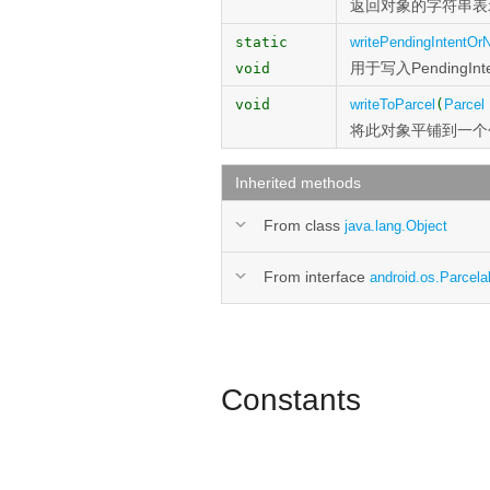
返回对象的字符串表
static
writePendingIntentOrN
用于写入PendingI
void
void
writeToParcel
(
Parcel
将此对象平铺到一个
Inherited methods
From class
java.lang.Object
From interface
android.os.Parcela
Constants