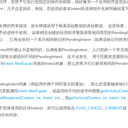
另一个应用程序，您授予它执行您指定的操作的权限，就好像另一个应用程序是
ntent：几乎总是如此，例如，您提供的基本Intent应该将组件名称明确
统维护的令牌的简单描述，该令牌描述用于检索原始数据的原始数据。
这意味着，
被赋予的进程中使用。
如果稍后创建的应用程序重新获取相同类型的PendingInt
，它将会收到一个表示相同标记的PendingIntent（如果该标记仍然
s何时被认为是相同的，以便检索PendingIntent。
人们犯的一个常见错误是
望每次都得到不同的PendingIntent。
这
不会
发生。
用于匹配的意图部
与
等效的Intent对象，那么您将为它们获得相同的PendingI
Intent.filterEquals
dingIntent对象（例如用作两个同时显示的通知），那么您需要确保
的意图属性
，或提供给不同的请求码整数
Intent.filterEquals
getActivity(Contex
，或
etBroadcast(Context, int, Intent, int)
getService(Context, int, Intent, int)
t用于您将使用的任何Intents，则可以使用标志
或
FLAG_CANCEL_CURRENT
关联的任何内容。