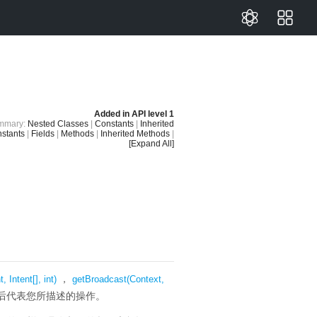
Added in
API level 1
mmary:
Nested Classes
|
Constants
|
Inherited
stants
|
Fields
|
Methods
|
Inherited Methods
|
[Expand All]
，
, Intent[], int)
getBroadcast(Context,
后代表您所描述的操作。