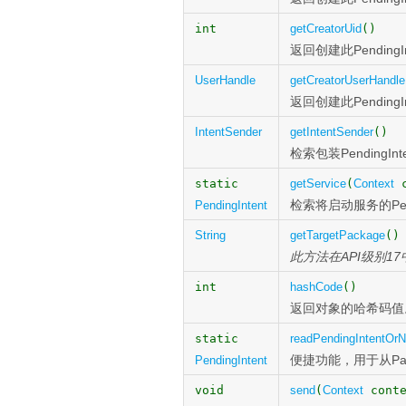
int
getCreatorUid
()
返回创建此Pending
UserHandle
getCreatorUserHandle
返回创建此Pendin
IntentSender
getIntentSender
()
检索包装PendingIn
static
getService
(
Context
c
检索将启动服务的Pend
PendingIntent
String
getTargetPackage
()
此方法在API级别1
int
hashCode
()
返回对象的哈希码值
static
readPendingIntentOrN
便捷功能，用于从Par
PendingIntent
void
send
(
Context
conte