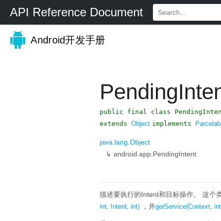
API Reference Document
Android开发手册
PendingInte
public final class PendingInte
extends
Object
implements
Parcelab
java.lang.Object
↳
android.app.PendingIntent
描述要执行的Intent和目标操作。
这个
，并
int, Intent, int)
getService(Context, int,