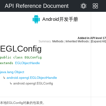
API Reference Document
Android开发手册
Added in
API level 17
Summary:
Methods
|
Inherited Methods
|
[Expand All]
EGLConfig
public class EGLConfig
extends
EGLObjectHandle
java.lang.Object
↳
android.opengl.EGLObjectHandle
↳
android.opengl.EGLConfig
本地EGLConfig对象的包装类。