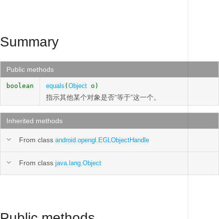
Summary
Public methods
boolean
equals
(
Object
o)
指示其他某个对象是否“等于”这一个。
Inherited methods
From class
android.opengl.EGLObjectHandle
From class
java.lang.Object
Public methods