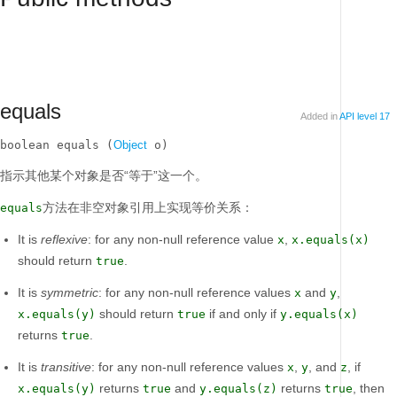
equals
Added in
API level 17
boolean equals (
Object
 o)
指示其他某个对象是否“等于”这一个。
方法在非空对象引用上实现等价关系：
equals
It is
reflexive
: for any non-null reference value
,
x
x.equals(x)
should return
.
true
It is
symmetric
: for any non-null reference values
and
,
x
y
should return
if and only if
x.equals(y)
true
y.equals(x)
returns
.
true
It is
transitive
: for any non-null reference values
,
, and
, if
x
y
z
returns
and
returns
, then
x.equals(y)
true
y.equals(z)
true