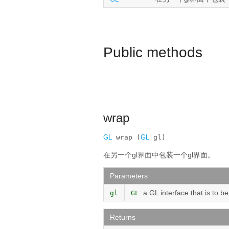
Public methods
wrap
GL
 wrap (
GL
 gl)
在另一个gl界面中包装一个gl界面。
Parameters
: a GL interface that is to 
gl
GL
Returns