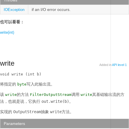
Throws
if an I/O error occurs.
IOException
也可以看看：
write(int)
write
Added in
API level 1
void write (int b)
将指定的
写入此输出流。
byte
该
的方法
调用
其基础输出流的方
write
FilterOutputStream
write
法，也就是说，它执行
out.write(b)。
实现的
OutputStream
抽象
write
方法。
Parameters