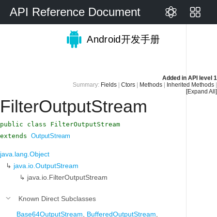
API Reference Document
Android开发手册
Added in
API level 1
Summary:
Fields
|
Ctors
|
Methods
|
Inherited Methods
|
[Expand All]
FilterOutputStream
public class FilterOutputStream
extends
OutputStream
java.lang.Object
↳
java.io.OutputStream
↳
java.io.FilterOutputStream
Known Direct Subclasses
Base64OutputStream
,
BufferedOutputStream
,