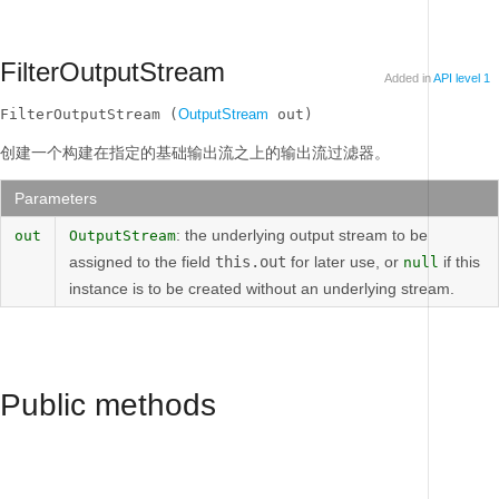
FilterOutputStream
Added in
API level 1
FilterOutputStream (
OutputStream
 out)
创建一个构建在指定的基础输出流之上的输出流过滤器。
Parameters
: the underlying output stream to be
out
OutputStream
assigned to the field
this.out
for later use, or
if this
null
instance is to be created without an underlying stream.
Public methods