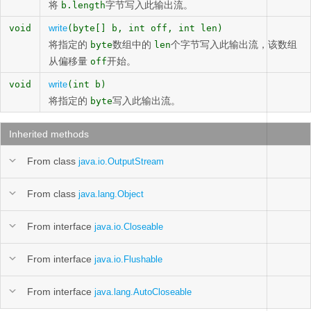
将
字节写入此输出流。
b.length
void
write
(byte[] b, int off, int len)
将指定的
数组中的
个字节写入此输出流，该数组
byte
len
从偏移量
开始。
off
void
write
(int b)
将指定的
写入此输出流。
byte
Inherited methods
From class
java.io.OutputStream
From class
java.lang.Object
From interface
java.io.Closeable
From interface
java.io.Flushable
From interface
java.lang.AutoCloseable