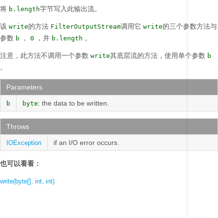
将
字节写入此输出流。
b.length
该
的方法
调用它
的三个参数方法与
write
FilterOutputStream
write
参数
，
，并
。
b
0
b.length
注意，此方法不调用一个参数
其底层流的方法，使用单个参数
write
b
。
Parameters
: the data to be written.
b
byte
Throws
if an I/O error occurs.
IOException
也可以看看：
write(byte[], int, int)