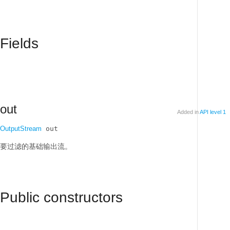
Fields
out
Added in
API level 1
OutputStream
 out
要过滤的基础输出流。
Public constructors