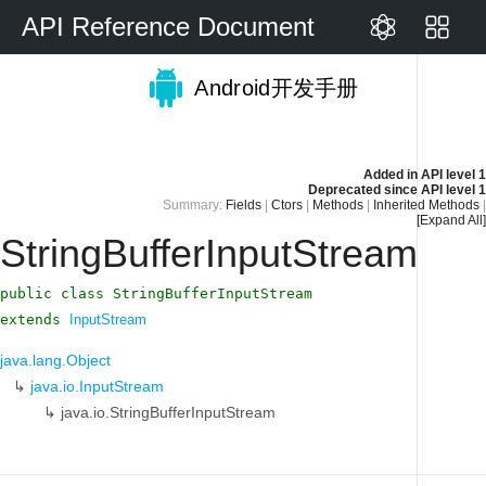
API Reference Document
Android开发手册
Added in
API level 1
Deprecated since
API level 1
Summary:
Fields
|
Ctors
|
Methods
|
Inherited Methods
|
[Expand All]
StringBufferInputStream
public class StringBufferInputStream
extends
InputStream
java.lang.Object
↳
java.io.InputStream
↳
java.io.StringBufferInputStream