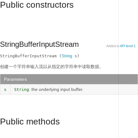
Public constructors
StringBufferInputStream
Added in
API level 1
StringBufferInputStream (
String
 s)
创建一个字符串输入流以从指定的字符串中读取数据。
Parameters
: the underlying input buffer.
s
String
Public methods