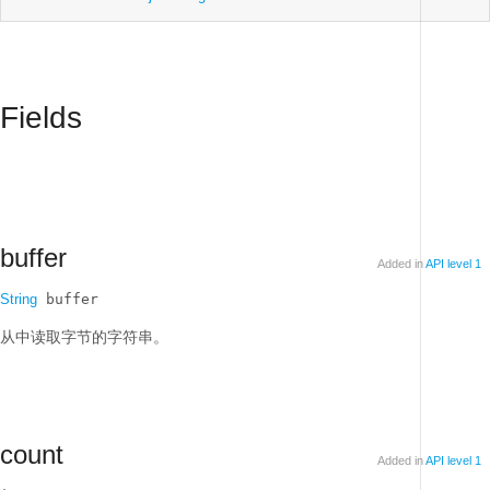
Fields
buffer
Added in
API level 1
String
 buffer
从中读取字节的字符串。
count
Added in
API level 1