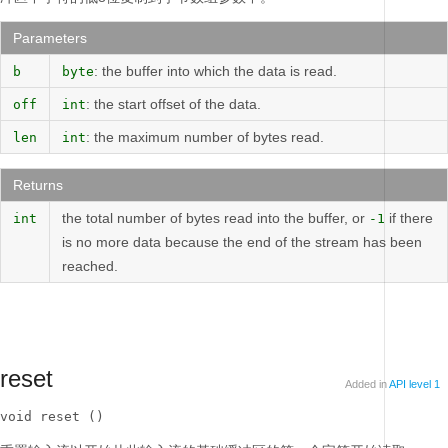
Parameters
: the buffer into which the data is read.
b
byte
: the start offset of the data.
off
int
: the maximum number of bytes read.
len
int
Returns
the total number of bytes read into the buffer, or
if there
int
-1
is no more data because the end of the stream has been
reached.
reset
Added in
API level 1
void reset ()